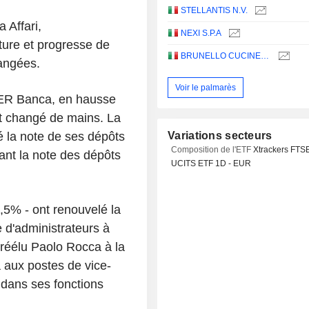
STELLANTIS N.V.
 Affari,
NEXI S.P.A
ture et progresse de
BRUNELLO CUCINELLI S.P.A.
angées.
Voir le palmarès
PER Banca, en hausse
nt changé de mains. La
 la note de ses dépôts
Variations secteurs
Composition de l'ETF
Xtrackers FTS
mant la note des dépôts
UCITS ETF 1D - EUR
,5% - ont renouvelé la
 d'administrateurs à
a réélu Paolo Rocca à la
 aux postes de vice-
 dans ses fonctions