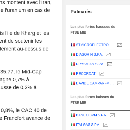
ns montent avec l'Iran,
e l'uranium en cas de
Palmarès
Les plus fortes hausses du
 l'ile de Kharg et les
FTSE MIB
uent de soutenir les
STMICROELECTRONICS N.V.
ablement au-dessus de
DIASORIN S.P.A.
PRYSMIAN S.P.A.
435,77, le Mid-Cap
RECORDATI
gagne 0,7% à
DAVIDE CAMPARI-MILANO N.V.
hausse de 0,2% à
Les plus fortes baisses du
FTSE MIB
e 0,8%, le CAC 40 de
BANCO BPM S.P.A.
e Francfort avance de
ITALGAS S.P.A.