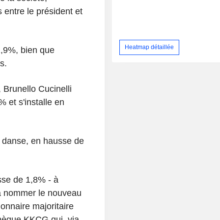
 entre le président et
Heatmap détaillée
1,9%, bien que
s.
 Brunello Cucinelli
 et s'installe en
a danse, en hausse de
sse de 1,8% - à
ra nommer le nouveau
ionnaire majoritaire
chèque KKCG qui, via