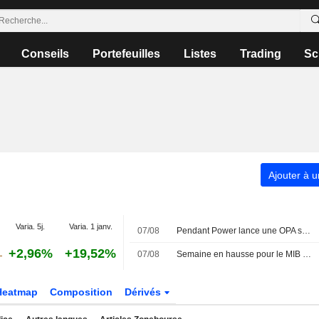
Conseils
Portefeuilles
Listes
Trading
Sc
Ajouter à u
Varia. 5j.
Varia. 1 janv.
07/08
Pendant Power lance une OPA sur PLC à 3,08 EUR par action et vise le retrait de la cote
+2,96%
+19,52%
07/08
Semaine en hausse pour le MIB ; Avio en tête, Stellantis à la traîne
Heatmap
Composition
Dérivés