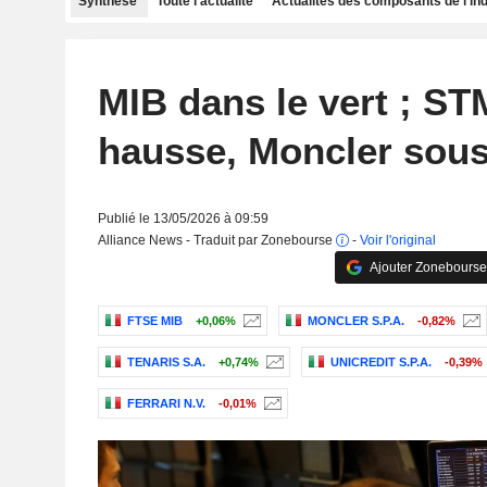
Synthèse
Toute l'actualité
Actualités des composants de l'in
MIB dans le vert ; ST
hausse, Moncler sous
Publié le 13/05/2026 à 09:59
Alliance News - Traduit par Zonebourse
-
Voir l'original
Ajouter Zonebourse
FTSE MIB
+0,06%
MONCLER S.P.A.
-0,82%
TENARIS S.A.
+0,74%
UNICREDIT S.P.A.
-0,39%
FERRARI N.V.
-0,01%