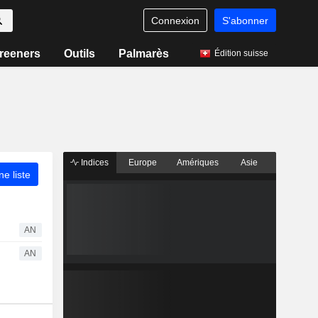
Connexion
S'abonner
reeners
Outils
Palmarès
Édition suisse
Indices
Europe
Amériques
Asie
ne liste
AN
AN