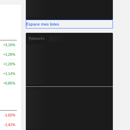
Espace mes listes
Palmarès
+3,16%
+1,26%
+1,20%
+1,14%
+0,85%
-1,02%
-1,41%