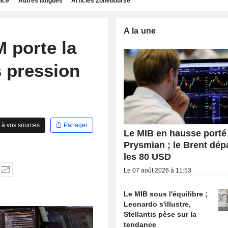
dice
Autres langues
Articles Zonebourse
A la une
M porte la
 pression
 à vos sources
Partager
Le MIB en hausse porté
Prysmian ; le Brent dé
les 80 USD
Le 07 août 2026 à 11:53
Le MIB sous l'équilibre ;
Leonardo s'illustre,
Stellantis pèse sur la
tendance