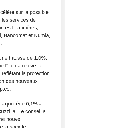
élère sur la possible
 les services de
rces financières,
xi, Bancomat et Numia,
.
 une hausse de 1,0%.
e Fitch a relevé la
reflétant la protection
tion des nouveaux
ptés.
 - qui cède 0,1% -
uzzilla. Le conseil a
me nouvel
e la société,