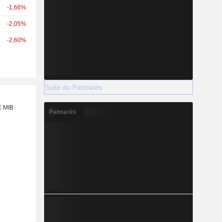
-1,66%
-2,05%
-2,60%
Suite du Palmarès
E MIB
Palmarès