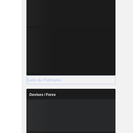
Suite du Palmarès
Devises / Forex