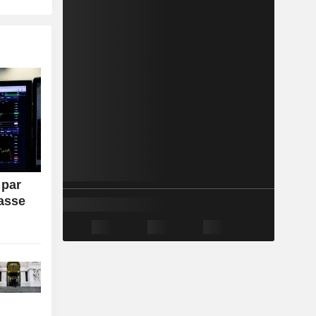
 par
passe