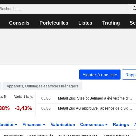
Conseils
Portefeuilles
Listes
Trading
Sc
Ajouter à une liste
Rapp
Appareils, Outillages et articles ménagers
a. 5j.
Varia. 1 janv.
03/06
Metall Zug: SteelcoBelimed a été victime d'une cyberattaque
,38%
-3,43%
08/05
Metall Zug AG approuve l'absence de dividende au titre de l'exercice 2025
Société
Finances
Valorisation
Consensus
Ratings