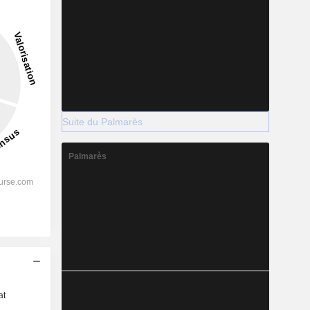
Suite du Palmarès
Palmarès
s
at