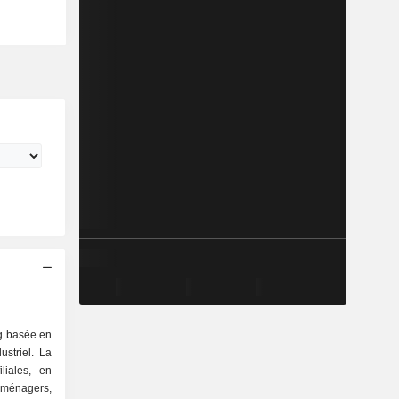
ng basée en
ustriel. La
liales, en
s ménagers,