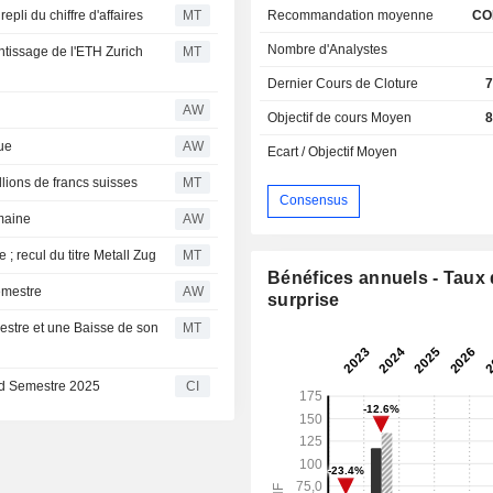
Recommandation moyenne
CO
pli du chiffre d'affaires
MT
Nombre d'Analystes
ntissage de l'ETH Zurich
MT
Dernier Cours de Cloture
7
AW
Objectif de cours Moyen
8
que
AW
Ecart / Objectif Moyen
lions de francs suisses
MT
Consensus
emaine
AW
; recul du titre Metall Zug
MT
Bénéfices annuels - Taux
emestre
AW
surprise
estre et une Baisse de son
MT
ond Semestre 2025
CI