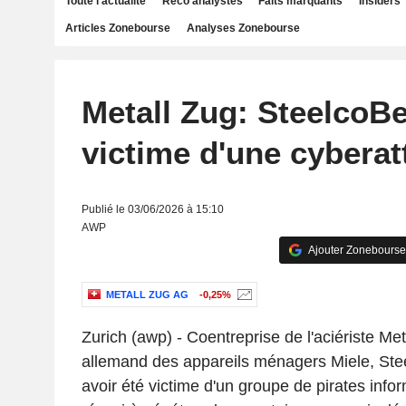
Toute l'actualité
Reco analystes
Faits marquants
Insiders
Articles Zonebourse
Analyses Zonebourse
Metall Zug: SteelcoBe
victime d'une cybera
Publié le 03/06/2026 à 15:10
AWP
Ajouter Zonebourse
METALL ZUG AG
-0,25%
Zurich (awp) - Coentreprise de l'aciériste Me
allemand des appareils ménagers Miele, St
avoir été victime d'un groupe de pirates infor