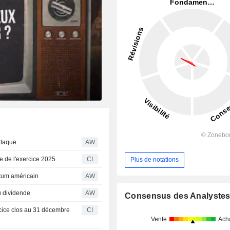
ttaque
AW
e de l'exercice 2025
CI
Plus de notations
atum américain
AW
u dividende
AW
Consensus des Analyste
rcice clos au 31 décembre
CI
Vente
Ach