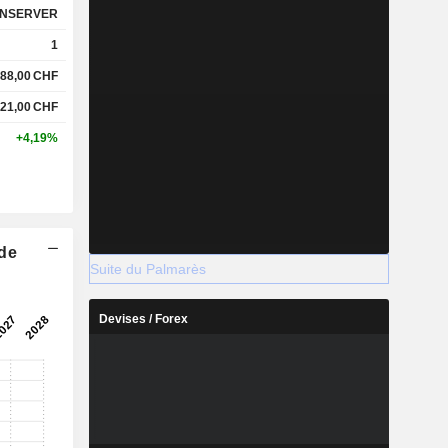
NSERVER
1
88,00
CHF
21,00
CHF
+4,19%
 de
Suite du Palmarès
Devises / Forex