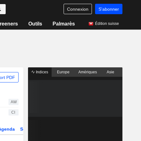
Connexion
S'abonner
reeners
Outils
Palmarès
Édition suisse
Indices
Europe
Amériques
Asie
ort PDF
AW
CI
Agenda
Secteur
Dérivés