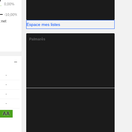
Espace mes listes
Palmarès
-
-
-
-
AA