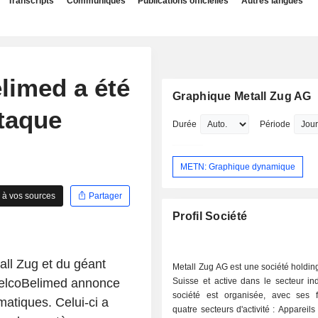
Transcripts
Communiqués
Publications officielles
Autres langues
limed a été
Graphique Metall Zug AG
ttaque
Durée
Période
METN: Graphique dynamique
 à vos sources
Partager
Profil Société
tall Zug et du géant
Metall Zug AG est une société holdi
eelcoBelimed annonce
Suisse et active dans le secteur ind
société est organisée, avec ses fi
matiques. Celui-ci a
quatre secteurs d'activité : Appareil