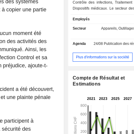
ées des systèmes
Contrôle des infections, Traitement 
Dispositifs médicaux. Le secteur de
 à copier une partie
ménagers développe, produit et dis
Employés
appareils pour la cuisine et la bla
ainsi que pour l'industrie hôtelière.
Secteur
Appareils, Outillages
 aucun moment été
Infection Control fournit des équip
les institutions médicales, les in
ion des activités des
Agenda
24/08
Publication des résultat
pharmaceutiques et les laborat
mmuniqué. Ainsi, les
segment Wire Processing fou
équipements pour le traitement de
ection Control et sa
Plus d'informations sur la société
secteur des dispositifs médicaux 
 préjudice, ajoute-t-
produit et distribue des produits et d
pour le diagnostic et la chirurgie. Les
Compte de Résultat et
la société comprennent notamment
Estimations
Gehrig Group AG, Belimed AG, Sc
cident a été découvert,
Holding AG et Haag Streit Holding AG
 et une plainte pénale
 participent à
la sécurité des