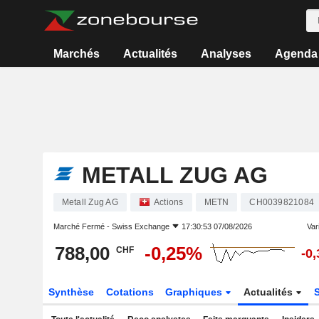
Marchés
Actualités
Analyses
Agenda
METALL ZUG AG
Metall Zug AG
Actions
METN
CH0039821084
Marché Fermé -
Swiss Exchange
17:30:53 07/08/2026
Vari
788,00
-0,25%
CHF
-0
Synthèse
Cotations
Graphiques
Actualités