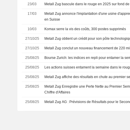
23/03
Metall Zug bascule dans le rouge en 2025 sur fond de re
17/03
Metall Zug annonce l'implantation d'une usine d'appre
en Suisse
10/03
Komax serre la vis des coûts, 300 postes supprimés
27/10/25
Metall Zug obtient un crédit pour son pôle technologi
27/10/25
Metall Zug conclut un nouveau financement de 220 mil
25/08/25
Bourse Zurich: les indices en repli pour entamer la s
25/08/25
Les actions suisses entament la semaine dans le rouge 
25/08/25
Metall Zug affiche des résultats en chute au premier s
25/08/25
Metall Zug Enregistre une Perte Nette au Premier Sem
Chiffre d'Affaires
25/08/25
Metall Zug AG : Prévisions de Résultats pour le Sec