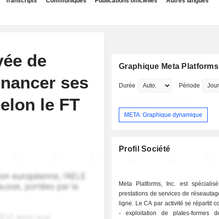
Transcripts
Communiqués
Publications officielles
Autres langues
vée de
Graphique Meta Platforms,
inancer ses
Durée
Période
selon le FT
META: Graphique dynamique
Profil Société
Meta Platforms, Inc. est spécialis
prestations de services de réseautag
ligne. Le CA par activité se répartit 
- exploitation de plates-formes 