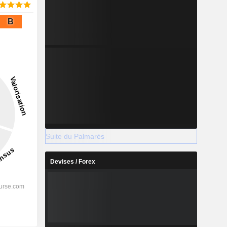
B
Suite du Palmarès
Devises / Forex