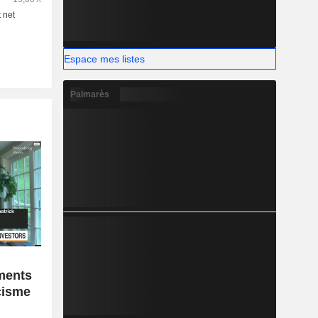
Espace mes listes
Palmarès
ments
icisme