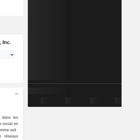
 Inc.
é dans les
e social en
comme suit :
de réseaux