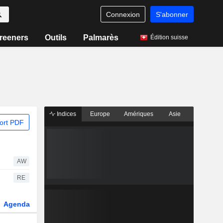
Connexion
S'abonner
reeners
Outils
Palmarès
Édition suisse
Indices
Europe
Amériques
Asie
ort PDF
AW
RE
Agenda
Secteur
Dérivés
Fonds et ETFs