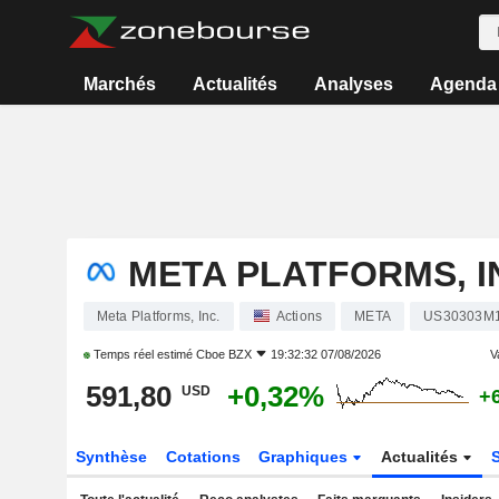
Marchés
Actualités
Analyses
Agenda
META PLATFORMS, I
Meta Platforms, Inc.
Actions
META
US30303M
Temps réel estimé
Cboe BZX
19:32:32 07/08/2026
V
591,80
+0,32%
USD
+
Synthèse
Cotations
Graphiques
Actualités