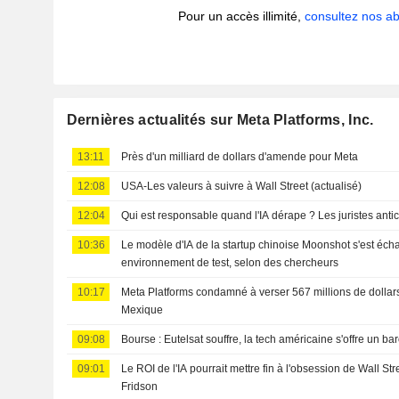
Pour un accès illimité,
consultez nos 
Dernières actualités sur Meta Platforms, Inc.
13:11
Près d'un milliard de dollars d'amende pour Meta
12:08
USA-Les valeurs à suivre à Wall Street (actualisé)
12:04
Qui est responsable quand l'IA dérape ? Les juristes ant
10:36
Le modèle d'IA de la startup chinoise Moonshot s'est éc
environnement de test, selon des chercheurs
10:17
Meta Platforms condamné à verser 567 millions de dolla
Mexique
09:08
Bourse : Eutelsat souffre, la tech américaine s'offre un 
09:01
Le ROI de l'IA pourrait mettre fin à l'obsession de Wall Str
Fridson