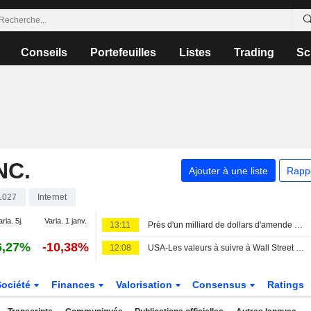
Conseils
Portefeuilles
Listes
Trading
Sc
NC.
Ajouter à une liste
Rapp
1027
Internet
aria. 5j.
Varia. 1 janv.
13:11
Près d'un milliard de dollars d'amende pour Meta
6,27%
-10,38%
12:08
USA-Les valeurs à suivre à Wall Street (actualisé)
Société
Finances
Valorisation
Consensus
Ratings