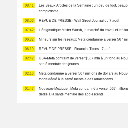
08:41
Les Beaux Articles de la Semaine : un peu de foot, beauc
complotisme
08:06
REVUE DE PRESSE - Wall Street Journal du 7 août
07:42
L'énigmatique Mister Warsh, le marché du travail et les ta
06:32
Mineurs sur les réseaux: Meta condamné à verser 567 mill
06:19
REVUE DE PRESSE - Financial Times - 7 août
02:42
USA-Meta contraint de verser $567 mln à un fond au No
santé mentale des jeunes
02:16
Meta condamné à verser 567 millions de dollars au Nou
fonds dédié à la santé mentale des adolescents
01:47
Nouveau-Mexique : Meta condamné à verser 567 millions 
dédié à la santé mentale des adolescents