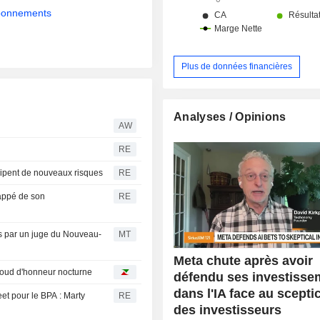
abonnements
Plus de données financières
Analyses / Opinions
AW
RE
icipent de nouveaux risques
RE
happé de son
RE
rs par un juge du Nouveau-
MT
Meta chute après avoir
baroud d'honneur nocturne
défendu ses investisse
dans l'IA face au scept
eet pour le BPA : Marty
RE
des investisseurs