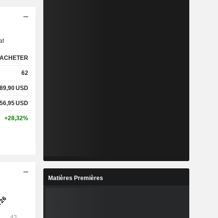
s
at
ACHETER
62
89,90
USD
56,95
USD
+28,32%
Matières Premières