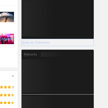
Suite du Palmarès
Palmarès