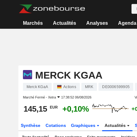
Marchés
Actualités
Analyses
Agenda
MERCK KGAA
Merck KGaA
Actions
MRK
DE0006599905
Marché Fermé -
Xetra
17:38:52 06/08/2026
V
145,15
+0,10%
EUR
+
Synthèse
Cotations
Graphiques
Actualités