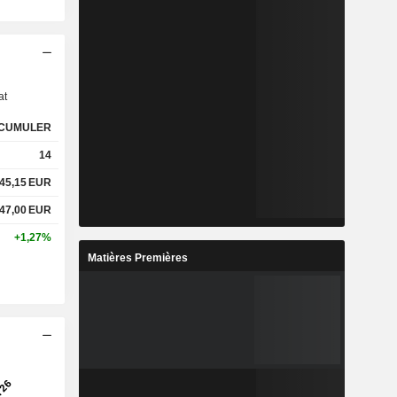
s
at
CUMULER
14
45,15
EUR
47,00
EUR
+1,27%
Matières Premières