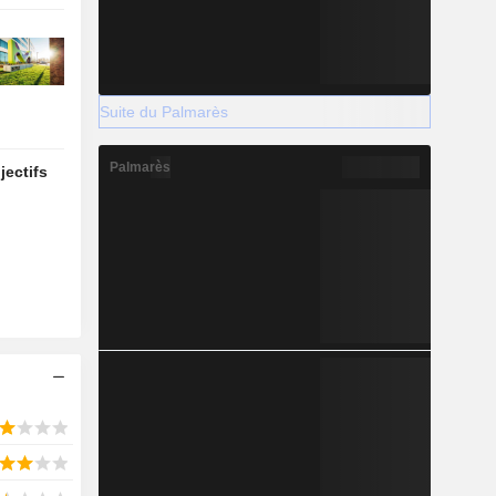
Suite du Palmarès
Palmarès
jectifs