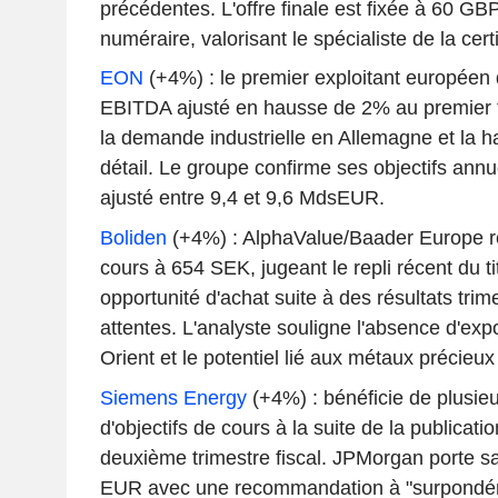
précédentes. L'offre finale est fixée à 60 GB
numéraire, valorisant le spécialiste de la cer
EON
(+4%) : le premier exploitant européen
EBITDA ajusté en hausse de 2% au premier t
la demande industrielle en Allemagne et la h
détail. Le groupe confirme ses objectifs ann
ajusté entre 9,4 et 9,6 MdsEUR.
Boliden
(+4%) : AlphaValue/Baader Europe re
cours à 654 SEK, jugeant le repli récent du 
opportunité d'achat suite à des résultats trim
attentes. L'analyste souligne l'absence d'ex
Orient et le potentiel lié aux métaux précieux 
Siemens Energy
(+4%) : bénéficie de plusie
d'objectifs de cours à la suite de la publicati
deuxième trimestre fiscal. JPMorgan porte sa
EUR avec une recommandation à "surpondére