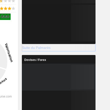
AAA
Suite du Palmarès
Devises / Forex