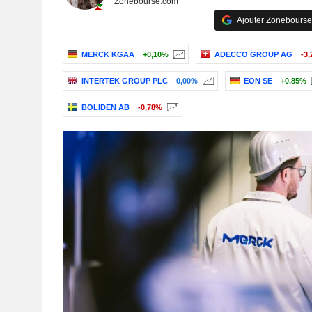
Zonebourse.com
Ajouter Zonebourse
MERCK KGAA
+0,10%
ADECCO GROUP AG
-3
INTERTEK GROUP PLC
0,00%
EON SE
+0,85%
BOLIDEN AB
-0,78%