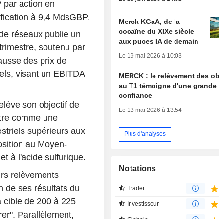
P par action en
tification à 9,4 MdsGBP.
Merck KGaA, de la
cocaïne du XIXe siècle
 de réseaux publie un
aux puces IA de demain
rimestre, soutenu par
Le 19 mai 2026 à 10:03
ausse des prix de
uels, visant un EBITDA
MERCK : le relèvement des ob
au T1 témoigne d'une grande
confiance
lève son objectif de
Le 13 mai 2026 à 13:54
titre comme une
estriels supérieurs aux
Plus d'analyses
position au Moyen-
et à l'acide sulfurique.
Notations
urs relèvements
on de ses résultats du
Trader
 cible de 200 à 225
Investisseur
r". Parallèlement,