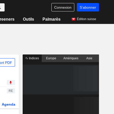
Connexion
S'abonner
reeners
Outils
Palmarès
Édition suisse
Indices
Europe
Amériques
Asie
ort PDF
RE
Agenda
Secteur
Dérivés
Fonds et ETFs