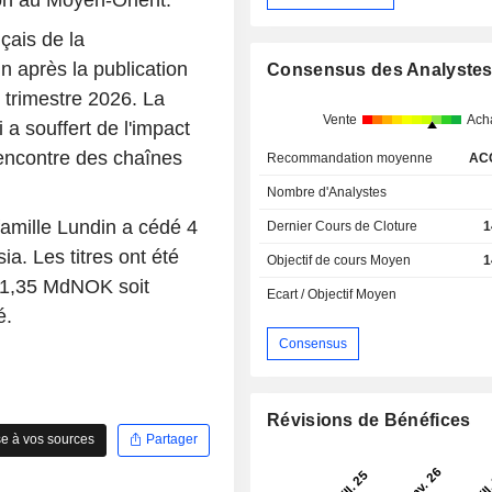
ion au Moyen-Orient.
çais de la
n après la publication
Consensus des Analyste
r trimestre 2026. La
Vente
Ach
 a souffert de l'impact
'encontre des chaînes
Recommandation moyenne
AC
Nombre d'Analystes
famille Lundin a cédé 4
Dernier Cours de Cloture
1
ia. Les titres ont été
Objectif de cours Moyen
1
 1,35 MdNOK soit
Ecart / Objectif Moyen
é.
Consensus
Révisions de Bénéfices
e à vos sources
Partager