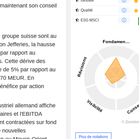
Globale
maintenant son conseil
Qualité
ESG MSCI
le groupe suisse sont au
n Jefferies, la hausse
 par rapport au
s. Cette dérive des
se de 5% par rapport au
 170 MEUR. En
bénéfice par action
ustriel allemand affiche
ffaires et l'EBITDA
t contractées sur fond
de nouvelles
Plus de notations