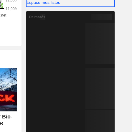
Espace mes listes
Palmarès
 Bio-
UR