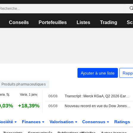
Conseils
Portefeuilles
Listes
Trading
Sc
Ajouter à une liste
Rapp
Produits pharmaceutiques
aria. 5j.
Varia. 1 janv.
06/08
Transcript : Merck KGaA, Q2 2026 Earnings Call, Aug 06, 2026
0,03%
+18,39%
06/08
Nouveau record en vue du Dow Jones, l'Europe aussi sur des sommets
Société
Finances
Valorisation
Consensus
Ratings