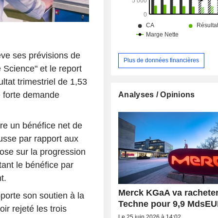
ve ses prévisions de
Plus de données financières
e Science" et le report
tat trimestriel de 1,53
 forte demande
Analyses / Opinions
re un bénéfice net de
sse par rapport aux
ose sur la progression
ant le bénéfice par
t.
Merck KGaA va racheter
porte son soutien à la
Techne pour 9,9 MdsE
r rejeté les trois
Le 25 juin 2026 à 14:02