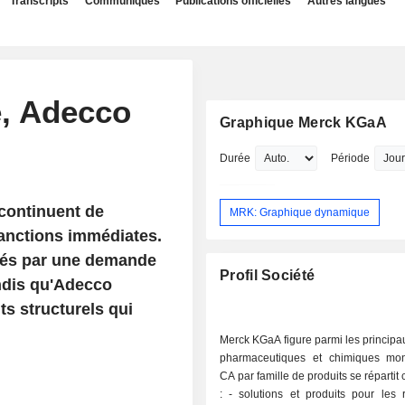
Transcripts
Communiqués
Publications officielles
Autres langues
é, Adecco
Graphique Merck KGaA
Durée
Période
 continuent de
MRK: Graphique dynamique
sanctions immédiates.
rtés par une demande
Profil Société
andis qu'Adecco
s structurels qui
Merck KGaA figure parmi les princip
pharmaceutiques et chimiques mo
CA par famille de produits se répartit
: - solutions et produits pour les recherches