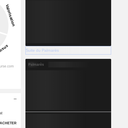
Suite du Palmarès
Palmarès
s
at
ACHETER