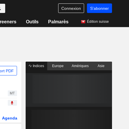
Connexion
S'abonner
reeners
Outils
Palmarès
Édition suisse
Indices
Europe
Amériques
Asie
ort PDF
MT
Agenda
Secteur
Dérivés
Fonds et ETFs