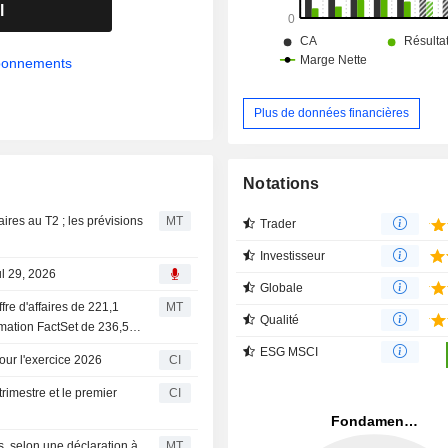
utilisés principalement comme salle
l
en Californie.
abonnements
Plus de données financières
Notations
aires au T2 ; les prévisions
MT
Trader
Investisseur
ul 29, 2026
Globale
re d'affaires de 221,1
MT
Qualité
imation FactSet de 236,5
ESG MSCI
our l'exercice 2026
CI
rimestre et le premier
CI
s, selon une déclaration à
MT