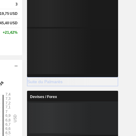
3
19,75
USD
45,40
USD
+21,42%
Suite du Palmarès
Devises / Forex