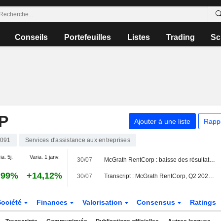
Conseils
Portefeuilles
Listes
Trading
Sc
P
Ajouter à une liste
Rapp
091
Services d'assistance aux entreprises
ia. 5j.
Varia. 1 janv.
30/07
McGrath RentCorp : baisse des résultats et du chiffre d'affaires au T2 ; les prévisions pour 2026 relevées
,99%
+14,12%
30/07
Transcript : McGrath RentCorp, Q2 2026 Earnings Call, Jul 29, 2026
Société
Finances
Valorisation
Consensus
Ratings