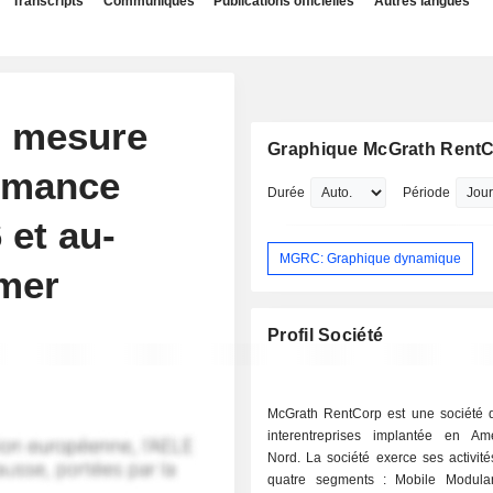
Transcripts
Communiqués
Publications officielles
Autres langues
n mesure
Graphique McGrath Rent
ormance
Durée
Période
 et au-
MGRC: Graphique dynamique
mer
Profil Société
McGrath RentCorp est une société d
interentreprises implantée en A
Nord. La société exerce ses activité
quatre segments : Mobile Modular