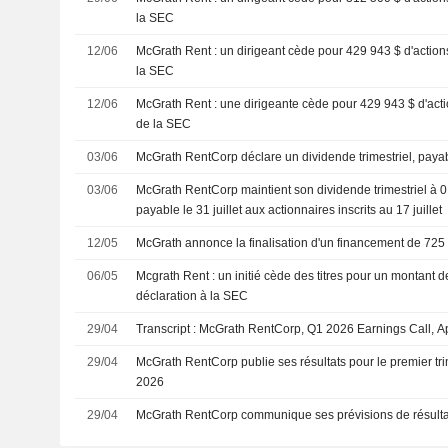
la SEC
12/06
McGrath Rent : un dirigeant cède pour 429 943 $ d'action
la SEC
12/06
McGrath Rent : une dirigeante cède pour 429 943 $ d'act
de la SEC
03/06
McGrath RentCorp déclare un dividende trimestriel, payabl
03/06
McGrath RentCorp maintient son dividende trimestriel à 0.
payable le 31 juillet aux actionnaires inscrits au 17 juillet
12/05
McGrath annonce la finalisation d'un financement de 725 
06/05
Mcgrath Rent : un initié cède des titres pour un montant 
déclaration à la SEC
29/04
Transcript : McGrath RentCorp, Q1 2026 Earnings Call, A
29/04
McGrath RentCorp publie ses résultats pour le premier tri
2026
29/04
McGrath RentCorp communique ses prévisions de résultat