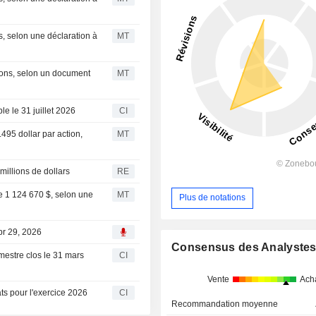
s, selon une déclaration à
MT
ions, selon un document
MT
e le 31 juillet 2026
CI
495 dollar par action,
MT
millions de dollars
RE
de 1 124 670 $, selon une
MT
Plus de notations
pr 29, 2026
Consensus des Analyste
mestre clos le 31 mars
CI
Vente
Ach
s pour l'exercice 2026
CI
Recommandation moyenne