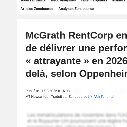
Toute l'actualité
Reco analystes
Faits marquants
Insiders
Articles Zonebourse
Analyses Zonebourse
McGrath RentCorp e
de délivrer une perf
« attrayante » en 2026
delà, selon Oppenhei
Publié le 11/03/2026 à 16:08
MT Newswires - Traduit par Zonebourse
-
Voir l'original