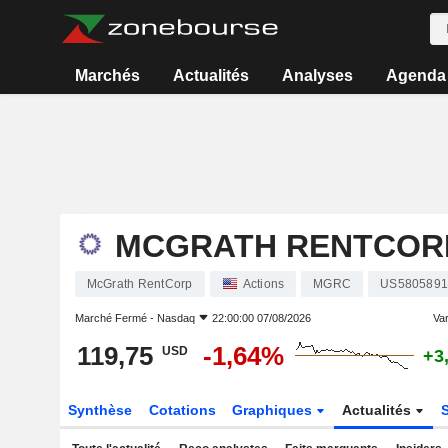
Marchés
Actualités
Analyses
Agenda
MCGRATH RENTCOR
McGrath RentCorp
Actions
MGRC
US5805891
Marché Fermé -
Nasdaq
22:00:00 07/08/2026
Var
119,75
-1,64%
USD
+3
Synthèse
Cotations
Graphiques
Actualités