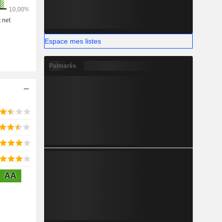
s de classe
Espace mes listes
Palmarès
AA