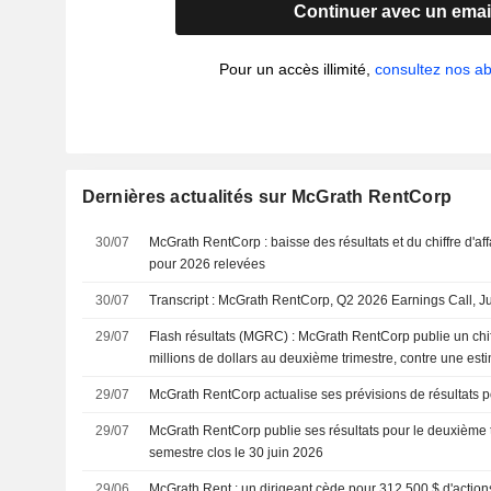
Continuer avec un emai
Pour un accès illimité,
consultez nos 
Dernières actualités sur McGrath RentCorp
30/07
McGrath RentCorp : baisse des résultats et du chiffre d'aff
pour 2026 relevées
30/07
Transcript : McGrath RentCorp, Q2 2026 Earnings Call, J
29/07
Flash résultats (MGRC) : McGrath RentCorp publie un chiff
millions de dollars au deuxième trimestre, contre une est
millions de dollars
29/07
McGrath RentCorp actualise ses prévisions de résultats p
29/07
McGrath RentCorp publie ses résultats pour le deuxième t
semestre clos le 30 juin 2026
29/06
McGrath Rent : un dirigeant cède pour 312 500 $ d'action