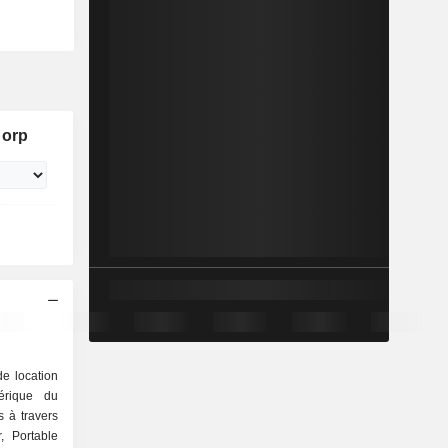
Corp
e location
mérique du
s à travers
, Portable