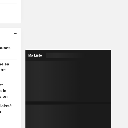
 puces
Ma Liste
he sa
stre
et
s le
sion
laissé
n