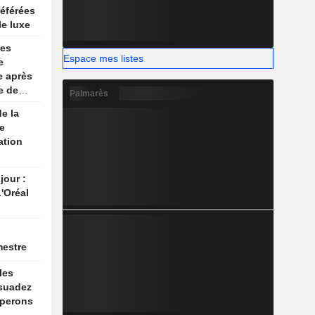
référées
e luxe
ses
Espace mes listes
e
se après
e de
Palmarès
e la
e
ation
jour :
'Oréal
mestre
les
ssuadez
pperons