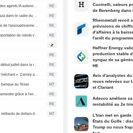
Cucinelli, valeurs p
Ce que nous savons des failles de sécurité causées par des agents IA autonomes
RE
de Berenberg dans l
L'Ouganda ouvre la voie au déploiement de troupes à Gaza dans le cadre du plan Trump
RE
Rheinmetall revoit 
Brésil : les dirigeants de banques soutiennent la poursuite de l'assouplissement monétaire après une quatrième baisse consécutive des taux
RE
prévisions de chiffr
d'affaires à la bais
Le président de la FCC affirme que les restrictions sur l'importation de robots visent à stimuler la production américaine
RE
l'arrêt du programm
frégates
Haffner Energy valid
production stable d
RE
syngaz de sa génér
Brésil : le broyage de canne à sucre en hausse de 2,6 % début juillet dans la région centre-sud
RE
H6
Interrogé sur la pique de Trump qualifiant le Canada de " méchant », Carney affirme défendre les travailleurs
RE
Avis d'analystes du 
recos relevées sur L
la banque au Texas
MT
et Clariant
Pérou : les exportations bondissent de 34 % au premier semestre grâce à l'envolée du secteur minier
RE
Adecco améliore sa
RE
rentabilité au 2e tri
SpaceX : l'expiration de la période de blocage libère 101 milliards de dollars d'actions
MT
L'Iran met en garde 
États du Golfe : di
Trump ou nous fra