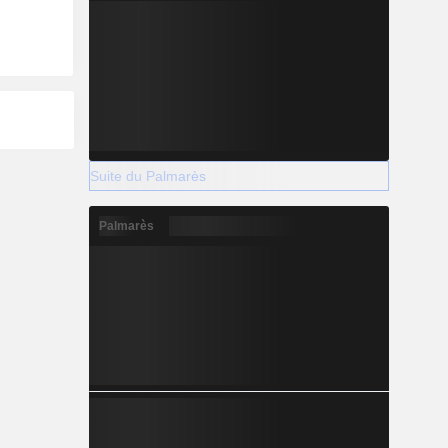
Suite du Palmarès
Palmarès