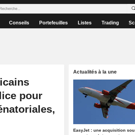
Conseils
Portefeuilles
Listes
Trading
Sc
Actualités à la une
icains
lice pour
natoriales,
EasyJet : une acquisition so