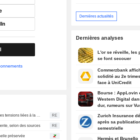
e
Dernières actualités
dIn
Dernières analyses
l
L'or se réveille, les
se font secouer
abonnements
Commerzbank affic
solidité au 2e trime
face à UniCredit
Bourse : AppLovin 
Western Digital dan
dur, rumeurs sur Vu
Le blé européen recule, l'abondance de l'offre éclipsant les tensions liées à la guerre en mer Noire
RE
Zurich Insurance dé
après sa publicatio
ente, selon des sources
RE
semestrielle
nelle préservée
Hermès et Brunello