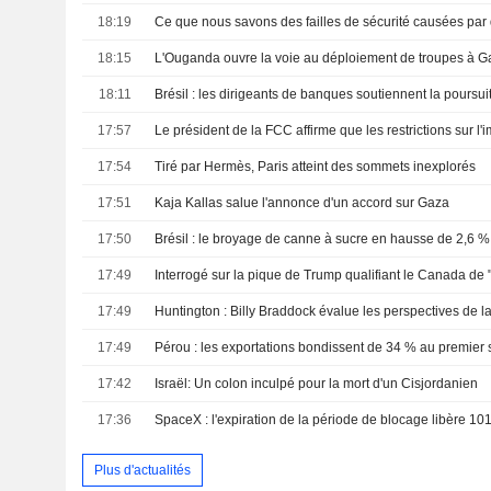
18:19
18:15
18:11
17:57
17:54
Tiré par Hermès, Paris atteint des sommets inexplorés
17:51
Kaja Kallas salue l'annonce d'un accord sur Gaza
17:50
17:49
17:49
Huntington : Billy Braddock évalue les perspectives de 
17:49
17:42
Israël: Un colon inculpé pour la mort d'un Cisjordanien
17:36
Plus d'actualités