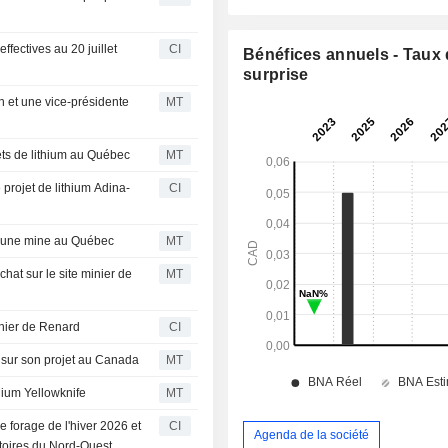
ffectives au 20 juillet
CI
Bénéfices annuels - Taux
surprise
n et une vice-présidente
MT
jets de lithium au Québec
MT
projet de lithium Adina-
CI
n d'une mine au Québec
MT
chat sur le site minier de
MT
inier de Renard
CI
m sur son projet au Canada
MT
thium Yellowknife
MT
 forage de l'hiver 2026 et
CI
Agenda de la société
ritoires du Nord-Ouest