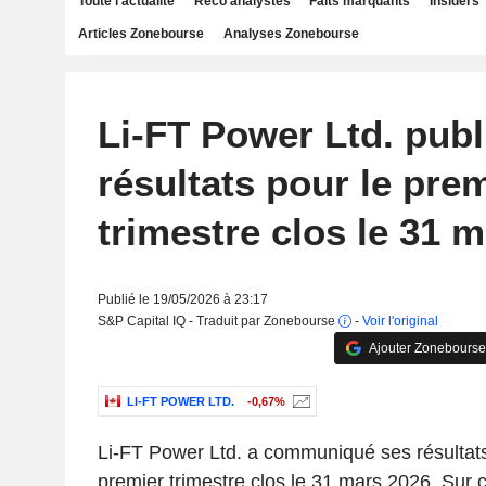
Toute l'actualité
Reco analystes
Faits marquants
Insiders
Articles Zonebourse
Analyses Zonebourse
Li-FT Power Ltd. publ
résultats pour le pre
trimestre clos le 31 
Publié le 19/05/2026 à 23:17
S&P Capital IQ - Traduit par Zonebourse
-
Voir l'original
Ajouter Zonebourse
LI-FT POWER LTD.
-0,67%
Li-FT Power Ltd. a communiqué ses résultats 
premier trimestre clos le 31 mars 2026. Sur c