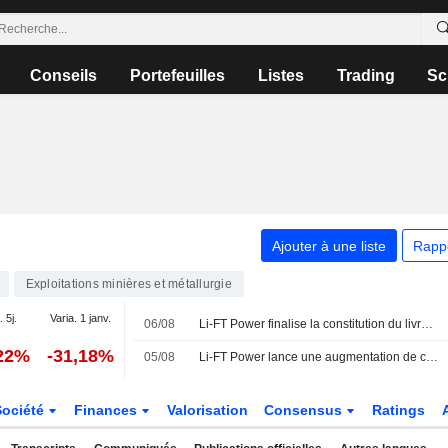
Conseils
Portefeuilles
Listes
Trading
Sc
Ajouter à une liste
Rapp
Exploitations minières et métallurgie
. 5j.
Varia. 1 janv.
06/08
Li-FT Power finalise la constitution du livre d'ordres pour une augmentation de capital de 20 millions de dollars canadiens
,22%
-31,18%
05/08
Li-FT Power lance une augmentation de capital de 20 millions de dollars canadiens
Société
Finances
Valorisation
Consensus
Ratings