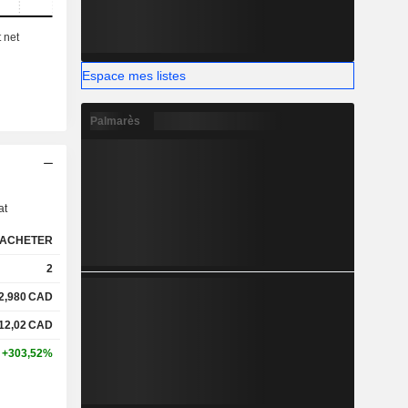
Espace mes listes
Palmarès
s
at
ACHETER
2
2,980
CAD
12,02
CAD
+303,52%