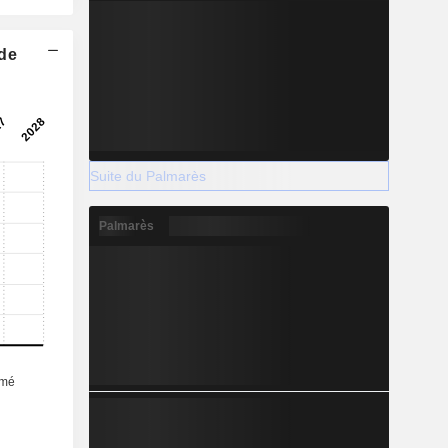
 de
Suite du Palmarès
Palmarès