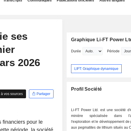
Transcripts
Communiqués
Publications officielles
Autres langues
ie ses
Graphique Li-FT Power Lt
mier
Durée
Période
mars 2026
LIFT: Graphique dynamique
Profil Société
 à vos sources
Partager
Li-FT Power Ltd. est une société d'
minière spécialisée dans l'acq
financiers pour le
l'exploration et le développement de p
aux pegmatites de lithium situés au
ette période, la société