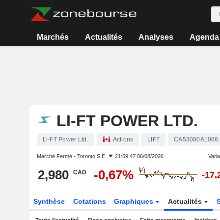
Marchés
Actualités
Analyses
Agenda
LI-FT POWER LTD.
Li-FT Power Ltd.
Actions
LIFT
CA53000A1066
Marché Fermé -
Toronto S.E.
21:59:47 06/08/2026
Varia
2,980
-0,67%
CAD
-17
Synthèse
Cotations
Graphiques
Actualités