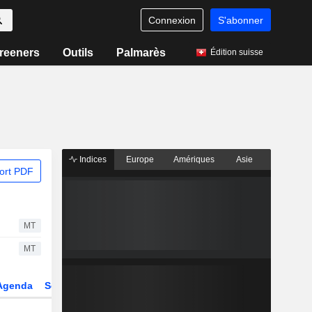
Connexion
S'abonner
reeners
Outils
Palmarès
Édition suisse
Indices
Europe
Amériques
Asie
ort PDF
MT
MT
Agenda
Secteur
Dérivés