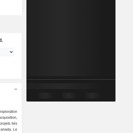
d.
exploration
uisition,
rojets liés
 Canada. Le