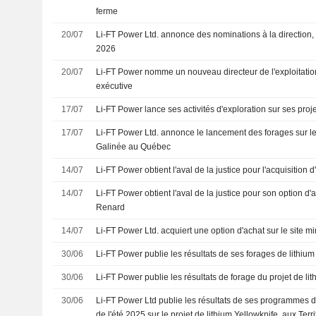
ferme
20/07
Li-FT Power Ltd. annonce des nominations à la direction, e
2026
20/07
Li-FT Power nomme un nouveau directeur de l'exploitatio
exécutive
17/07
Li-FT Power lance ses activités d'exploration sur ses pro
17/07
Li-FT Power Ltd. annonce le lancement des forages sur le 
Galinée au Québec
14/07
Li-FT Power obtient l'aval de la justice pour l'acquisitio
14/07
Li-FT Power obtient l'aval de la justice pour son option d'a
Renard
14/07
Li-FT Power Ltd. acquiert une option d'achat sur le site m
30/06
Li-FT Power publie les résultats de ses forages de lithiu
30/06
Li-FT Power publie les résultats de forage du projet de li
30/06
Li-FT Power Ltd publie les résultats de ses programmes de
de l'été 2025 sur le projet de lithium Yellowknife, aux Ter