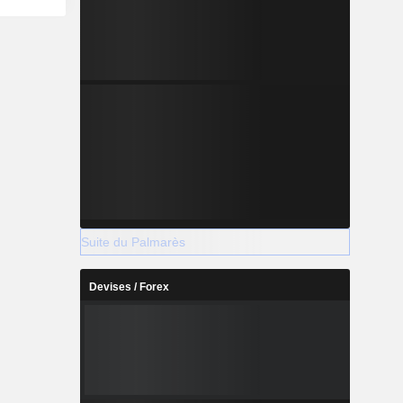
Suite du Palmarès
Devises / Forex