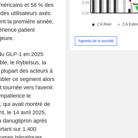
méricains et 58 % des
des utilisateurs axés
ent la première année,
érience patient
jeure.
Agenda de la société
 du GLP-1 en 2025
le, le Rybelsus, la
a plupart des acteurs à
cibler ce segment alors
 tournée vers l'avenir.
impatience le
, qui avait montré de
, le 14 avril 2025,
u danuglipron après
rtant sur 1.400
zymes hépatiques