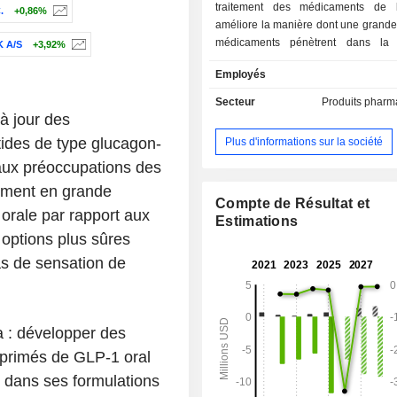
traitement des médicaments de l
.
+0,86%
améliore la manière dont une grande
médicaments pénètrent dans la c
 A/S
+3,92%
sanguine, toujours par voi
Employés
DehydraTECH a également dém
capacité à faire passer efficacemen
Secteur
Produits pharm
médicaments à travers la barriè
à jour des
encéphalique. Les activités de 
ides de type glucagon-
Plus d'informations sur la société
comprennent la propriété intellec
 aux préoccupations des
production B2B ainsi que la reche
développement. Elle mène act
riment en grande
plusieurs activités de rech
Compte de Résultat et
 orale par rapport aux
développement (R&D) dans le 
Estimations
 options plus sûres
programmes précliniques et clinique
concentre sur l’étude et l’intégra
as de sensation de
technologie d’administration de m
DehydraTECH avec le peptide-
glucagon (GLP-1) et le pol
insulinotrope dépendant du glucose 
a : développer des
d’améliorer l’absorption et de réduire
mprimés de GLP-1 oral
indésirables. La société exploite un 
 dans ses formulations
de recherche interne agréé et d