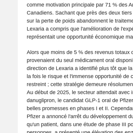
comme motivation principale par 71 % des A
Canadiens. Sachant que près des deux tiers 
sur la perte de poids abandonnent le traitem
Lexaria a compris que l'amélioration de l'exp
représentait une opportunité économique ma
Alors que moins de 5 % des revenus totaux
provenaient du seul médicament oral disponib
direction de Lexaria a identifié plus tôt que l
la fois le risque et l'immense opportunité de 
restreint ; cette stratégie demeure résolument
Au début de 2025, le secteur attendait avec 
danuglipron, le candidat GLP-1 oral de Pfizer
belles promesses en phases I et II. Cependant
Pfizer a annoncé l'arrêt du développement d
qu'un patient, dans une étude de phase III po
personnes, a présenté une élévation des en