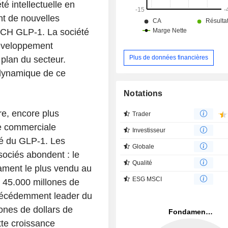
portefeuille de propriété intel
été intellectuelle en
comprenant environ 48 brevets déli
t de nouvelles
nombreux brevets en instance dan
ECH GLP-1. La société
entier.
développement
Plus de données financières
plan du secteur.
dynamique de ce
Notations
re, encore plus
Trader
gie commerciale
Investisseur
hé du GLP-1. Les
Globale
sociés abondent : le
Qualité
icament le plus vendu au
ESG MSCI
 45.000 millones de
précédemment leader du
ones de dollars de
tte croissance