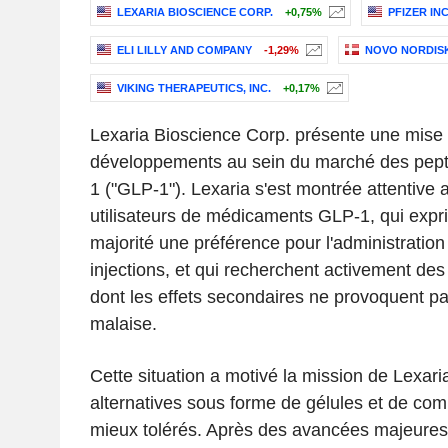
LEXARIA BIOSCIENCE CORP.
+0,75%
PFIZER INC
ELI LILLY AND COMPANY
-1,29%
NOVO NORDISK
VIKING THERAPEUTICS, INC.
+0,17%
Lexaria Bioscience Corp. présente une mise 
développements au sein du marché des pept
1 ("GLP-1"). Lexaria s'est montrée attentive
utilisateurs de médicaments GLP-1, qui exp
majorité une préférence pour l'administration
injections, et qui recherchent activement des
dont les effets secondaires ne provoquent p
malaise.
Cette situation a motivé la mission de Lexari
alternatives sous forme de gélules et de co
mieux tolérés. Après des avancées majeures