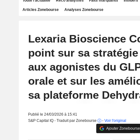
Toute l'actualité
Reco analystes
Faits marquants
Insiders
Articles Zonebourse
Analyses Zonebourse
Lexaria Bioscience Cor
point sur sa stratégie
aux agonistes du GLP
orale et sur les améli
sa plateforme Dehyd
Publié le 24/03/2026 à 15:41
S&P Capital IQ - Traduit par Zonebourse
-
Voir l'original
Ajouter Zonebourse