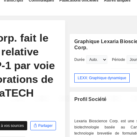
Transcripts
Communiqués
Publications officielles
Autres langues
p. fait le
Graphique Lexaria Biosci
Corp.
 relative
Durée
Période
-1 par voie
orations de
LEXX: Graphique dynamique
raTECH
Profil Société
Lexaria Bioscience Corp. est une 
 à vos sources
Partager
biotechnologie basée au Ca
technologie brevetée de formula