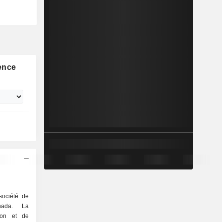
ence
société de
nada. La
tion et de