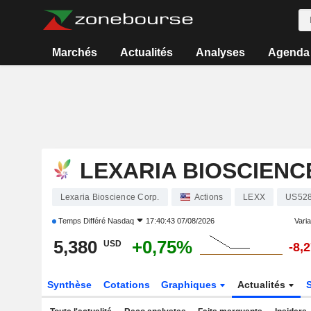
Marchés
Actualités
Analyses
Agenda
LEXARIA BIOSCIENC
Lexaria Bioscience Corp.
Actions
LEXX
US52
Temps Différé
Nasdaq
17:40:43 07/08/2026
Varia
5,380
+0,75%
USD
-8,
Synthèse
Cotations
Graphiques
Actualités