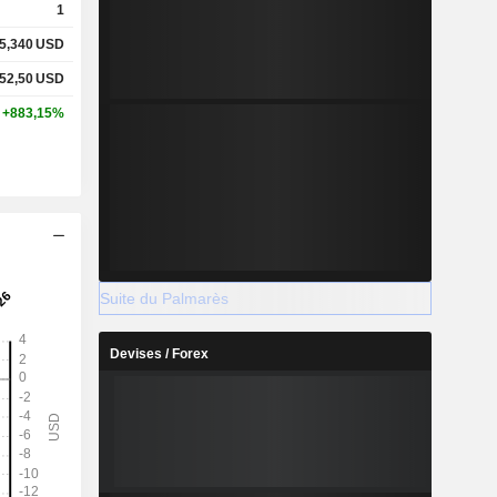
1
5,340
USD
52,50
USD
+883,15%
Suite du Palmarès
Devises / Forex