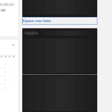
lectuelle
vrés et de
s le monde
Espace mes listes
Palmarès
-
-
-
-