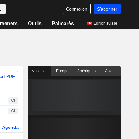
Connexion
S'abonner
reeners
Outils
Palmarès
Édition suisse
Indices
Europe
Amériques
Asie
ort PDF
CI
CI
Agenda
Secteur
Dérivés