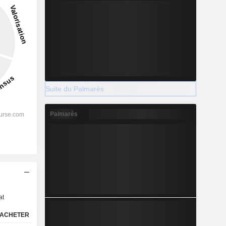
Suite du Palmarès
Palmarès
s
at
ACHETER