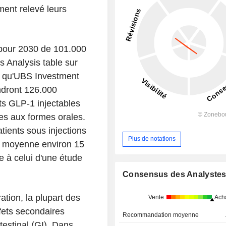
ment relevé leurs
pour 2030 de 101.000
s Analysis table sur
is qu'UBS Investment
ndront 126.000
ts GLP-1 injectables
res aux formes orales.
ients sous injections
Plus de notations
n moyenne environ 15
e à celui d'une étude
Consensus des Analyste
tion, la plupart des
Vente
Ach
ffets secondaires
Recommandation moyenne
testinal (GI). Dans