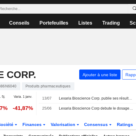
Conseils
Portefeuilles
Listes
Trading
Sc
E CORP.
Ajouter à une liste
Rapp
886N6040
Produits pharmaceutiques
. 5j.
Varia. 1 janv.
13/07
Lexaria Bioscience Corp. publie ses résultats pour le troisième trimestre et les neuf mois clos le 31 mai 2026
27%
-41,87%
25/06
Lexaria Bioscience Corp debute le dosage de son etude pilote humaine GLP-1-H26-7 evaluant les compositions DehydraTECH-Semaglutide face aux comprimes Wegovy
Société
Finances
Valorisation
Consensus
Ratings