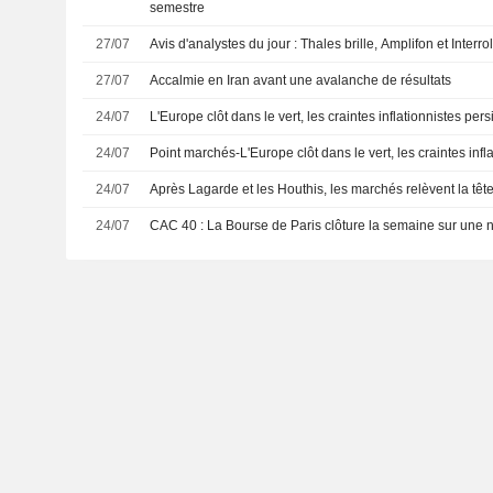
semestre
27/07
Avis d'analystes du jour : Thales brille, Amplifon et Interro
27/07
Accalmie en Iran avant une avalanche de résultats
24/07
L'Europe clôt dans le vert, les craintes inflationnistes pers
24/07
Point marchés-L'Europe clôt dans le vert, les craintes infla
24/07
Après Lagarde et les Houthis, les marchés relèvent la têt
24/07
CAC 40 : La Bourse de Paris clôture la semaine sur une n