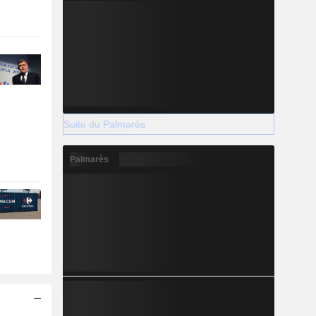
Suite du Palmarès
Palmarès