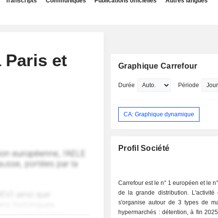
Transcripts
Communiqués
Publications officielles
Autres langues
 Paris et
Graphique Carrefour
Durée
Période
CA: Graphique dynamique
Profil Société
Carrefour est le n° 1 européen et le n
de la grande distribution. L'activit
s'organise autour de 3 types de ma
hypermarchés : détention, à fin 202