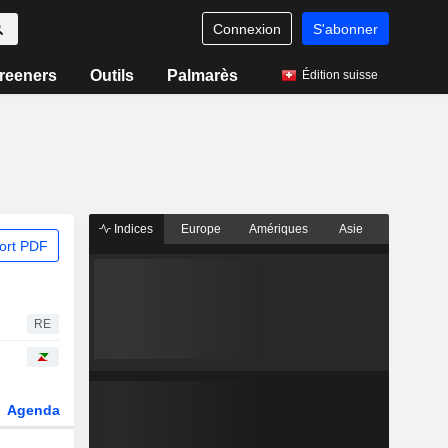
Connexion
S'abonner
reeners
Outils
Palmarès
Édition suisse
Indices
Europe
Amériques
Asie
ort PDF
RE
Agenda
Secteur
Dérivés
Fonds et ETFs