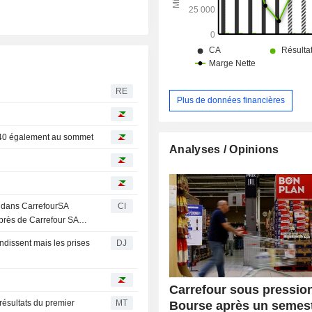
RE
Plus de données financières
 40 également au sommet
Analyses / Opinions
% dans CarrefourSA
CI
près de Carrefour SA
SAHOL).
ndissent mais les prises
DJ
Carrefour sous pressio
résultats du premier
MT
Bourse après un semes