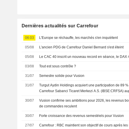
Dernières actualités sur Carrefour
06:03
L'Europe se réchauffe, les marchés s'en inquiètent
05/08
L'ancien PDG de Carrefour Daniel Bernard s'est éteint
05/08
Le CAC 40 inscrit un nouveau record en séance, le DAX
03/08
Tout est sous contrôle ?
31/07
Semestre solide pour Vusion
31/07
Turgut Aydin Holdings acquiert une participation de 89 
Carrefour Sabanci Ticaret Merkezi A.S. (IBSE:CRFSA) au
(ENXTPA:CA) et Haci Ömer Sabanci Holding A.S. (IBSE:
30/07
Vusion confirme ses ambitions pour 2026, les revenus bo
de commandes reculent
30/07
Forte croissance des revenus semestriels pour Vusion
27/07
Carrefour : RBC maintient son objectif de cours après les 