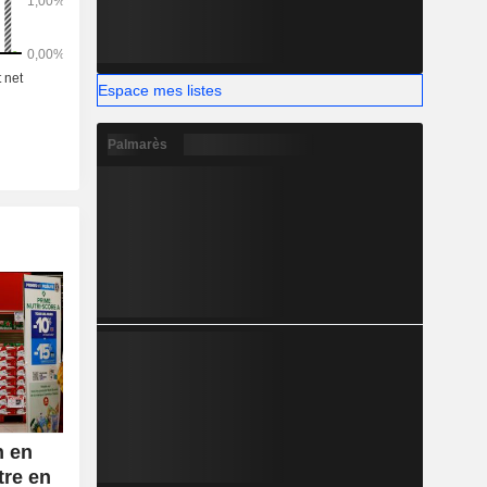
Espace mes listes
Palmarès
n en
tre en