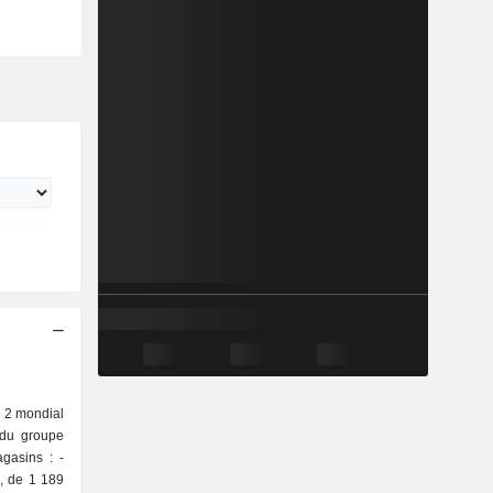
° 2 mondial
é du groupe
gasins : -
5, de 1 189