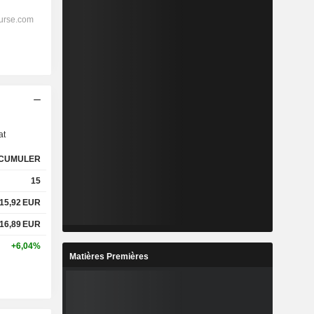
s
at
CUMULER
15
15,92
EUR
16,89
EUR
+6,04%
Matières Premières