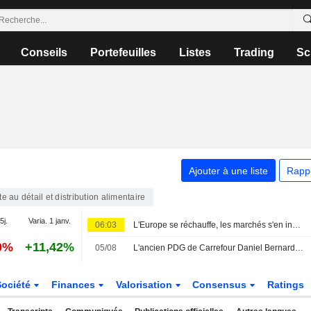
Conseils
Portefeuilles
Listes
Trading
Sc
Ajouter à une liste
Rapp
e au détail et distribution alimentaire
5j.
Varia. 1 janv.
06:03
L'Europe se réchauffe, les marchés s'en inquiètent
0%
+11,42%
05/08
L'ancien PDG de Carrefour Daniel Bernard s'est éteint
Société
Finances
Valorisation
Consensus
Ratings