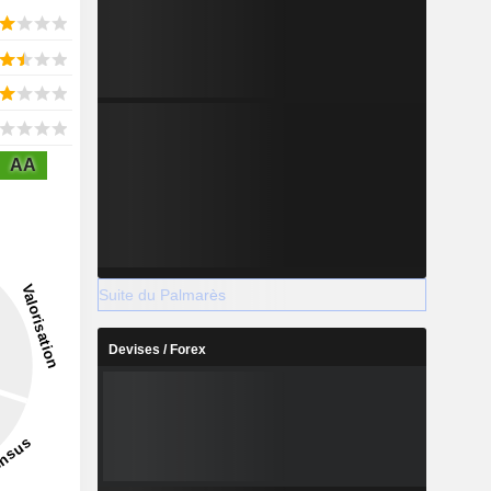
AA
Suite du Palmarès
Devises / Forex