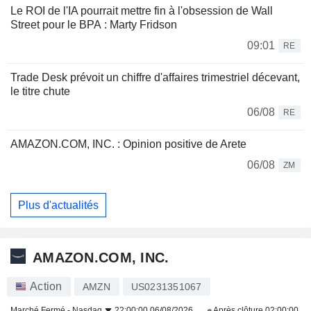
Le ROI de l'IA pourrait mettre fin à l'obsession de Wall
Street pour le BPA : Marty Fridson
09:01
RE
Trade Desk prévoit un chiffre d'affaires trimestriel décevant,
le titre chute
06/08
RE
AMAZON.COM, INC. : Opinion positive de Arete
06/08
ZM
Plus d'actualités
AMAZON.COM, INC.
Action
AMZN
US0231351067
Marché Fermé -
Nasdaq
22:00:00 06/08/2026
Après clôture
02:00:00