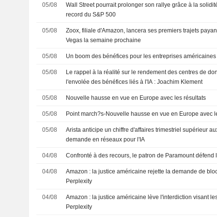
05/08
Wall Street pourrait prolonger son rallye grâce à la solidit
record du S&P 500
05/08
Zoox, filiale d'Amazon, lancera ses premiers trajets payan
Vegas la semaine prochaine
05/08
Un boom des bénéfices pour les entreprises américaines
05/08
Le rappel à la réalité sur le rendement des centres de don
l'envolée des bénéfices liés à l'IA : Joachim Klement
05/08
Nouvelle hausse en vue en Europe avec les résultats
05/08
Point march?s-Nouvelle hausse en vue en Europe avec les
05/08
Arista anticipe un chiffre d'affaires trimestriel supérieur au
demande en réseaux pour l'IA
04/08
Confronté à des recours, le patron de Paramount défend 
04/08
Amazon : la justice américaine rejette la demande de bl
Perplexity
04/08
Amazon : la justice américaine lève l'interdiction visant le
Perplexity