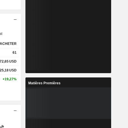
s
at
ACHETER
61
72,65
USD
25,18
USD
+19,27%
Matières Premières