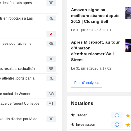
é des résultats après le
RE
Amazon signe sa
meilleure séance depuis
ts en robotaxis à Las
RE
2012 | Closing Bell
Le 31 juillet 2026 à 23:01
Après Microsoft, au tour
nées pourrait freiner
RE
d'Amazon
d'enthousiasmer Wall
RE
Street
Le 31 juillet 2026 à 17:02
 résultats (actualisé)
RE
x attentes, porté par la
RE
Plus d'analyses
le rachat de Warner
AW
Notations
ocage de l'agent Comet de
MT
Trader
s outils d'achat par IA de
RE
Investisseur