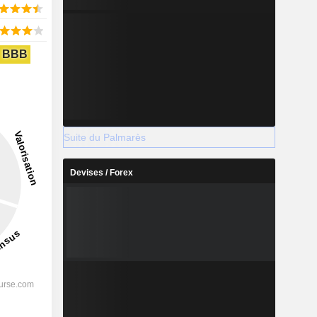
BBB
Suite du Palmarès
Devises / Forex