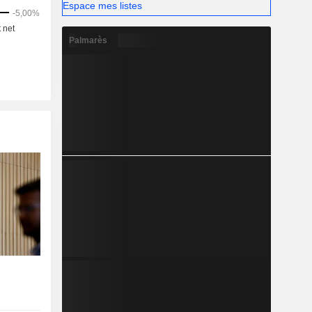
Espace mes listes
Palmarès