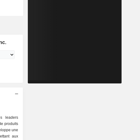
nc.
es leaders
de produits
veloppe une
ettant aux