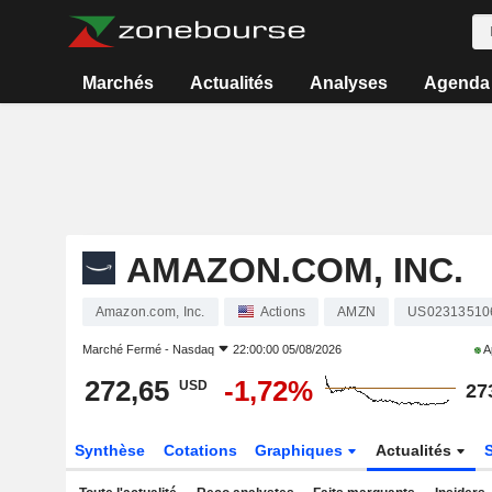
Marchés
Actualités
Analyses
Agenda
AMAZON.COM, INC.
Amazon.com, Inc.
Actions
AMZN
US02313510
Marché Fermé -
Nasdaq
22:00:00 05/08/2026
A
272,65
-1,72%
USD
27
Synthèse
Cotations
Graphiques
Actualités