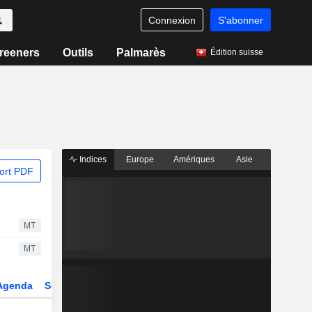
Connexion
S'abonner
reeners
Outils
Palmarès
Édition suisse
Indices
Europe
Amériques
Asie
ort PDF
MT
MT
Agenda
Secteur
Dérivés
Fonds et ETFs