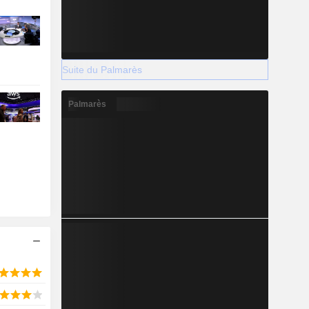
Suite du Palmarès
Palmarès