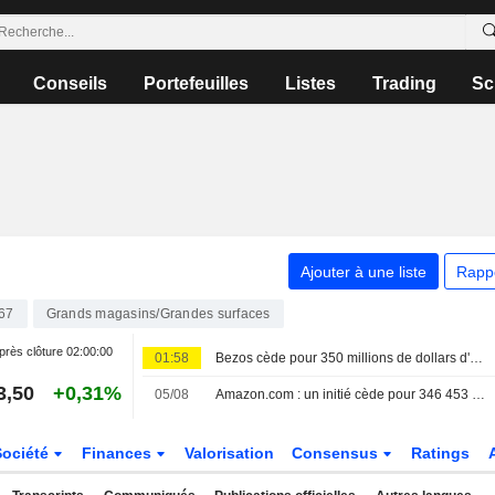
Conseils
Portefeuilles
Listes
Trading
Sc
Ajouter à une liste
Rapp
67
Grands magasins/Grandes surfaces
près clôture
02:00:00
01:58
Bezos cède pour 350 millions de dollars d'actions Amazon.com lors de sa première vente de 2026
3,50
+0,31%
05/08
Amazon.com : un initié cède pour 346 453 514 $ d'actions, selon un récent document de la SEC
Société
Finances
Valorisation
Consensus
Ratings