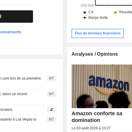
l
abonnements
Plus de données financières
Analyses / Opinions
n.com lors de sa première
MT
, selon un récent
MT
rscalers
Amazon conforte sa
domination
 payants à Las Vegas la
MT
Le 03 août 2026 à 10:27