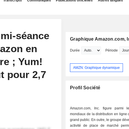
Transcripts
Communiqués
Publications officielles
Autres langues
a mi-séance
Graphique Amazon.com, I
azon en
Durée
Période
ère ; Yum!
AMZN: Graphique dynamique
t pour 2,7
Profil Société
Amazon.com, Inc. figure parmi l
mondiaux de la distribution en ligne 
grand public. En outre, le groupe dé
activité de place de marché perm