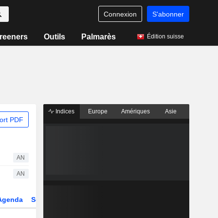
Connexion
S'abonner
reeners
Outils
Palmarès
Édition suisse
Indices
Europe
Amériques
Asie
ort PDF
AN
AN
Agenda
Secteur
Dérivés