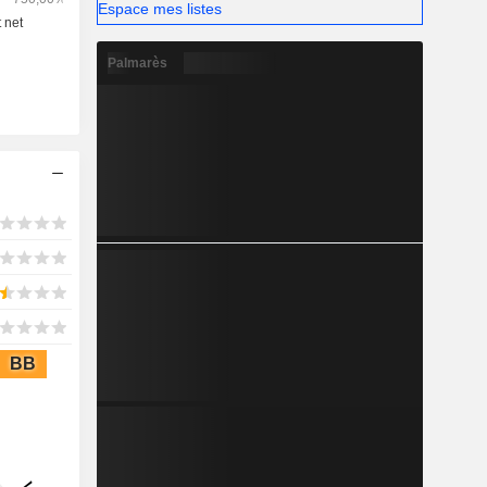
10 acres,
Espace mes listes
ctrique de
tts (MW).
Palmarès
BB