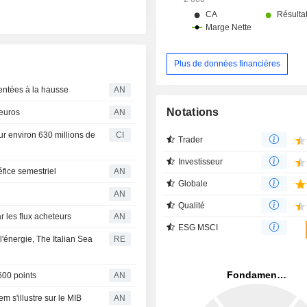
terrain en pleine propriété de 
directement raccordé au réseau éle
BC Hydro via une ligne de 30 mégawa
Plus de données financières
entées à la hausse
AN
Notations
'euros
AN
r environ 630 millions de
CI
Trader
Investisseur
fice semestriel
AN
Globale
AN
Qualité
r les flux acheteurs
AN
ESG MSCI
'énergie, The Italian Sea
RE
600 points
AN
 s'illustre sur le MIB
AN