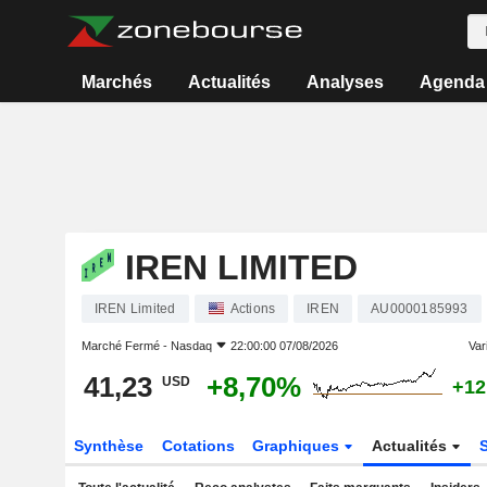
Marchés
Actualités
Analyses
Agenda
IREN LIMITED
IREN Limited
Actions
IREN
AU0000185993
Marché Fermé -
Nasdaq
22:00:00 07/08/2026
Vari
41,23
+8,70%
USD
+12
Synthèse
Cotations
Graphiques
Actualités