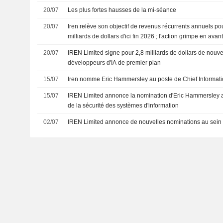
20/07
Les plus fortes hausses de la mi-séance
20/07
Iren relève son objectif de revenus récurrents annuels pou
milliards de dollars d'ici fin 2026 ; l'action grimpe en ava
20/07
IREN Limited signe pour 2,8 milliards de dollars de nouv
développeurs d'IA de premier plan
15/07
Iren nomme Eric Hammersley au poste de Chief Informatio
15/07
IREN Limited annonce la nomination d'Eric Hammersley
de la sécurité des systèmes d'information
02/07
IREN Limited annonce de nouvelles nominations au sein 