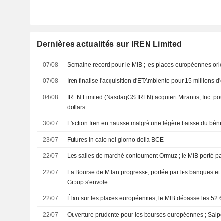
Dernières actualités sur IREN Limited
07/08
Semaine record pour le MIB ; les places européennes ori
07/08
Iren finalise l'acquisition d'ETAmbiente pour 15 millions d
04/08
IREN Limited (NasdaqGS:IREN) acquiert Mirantis, Inc. pou
dollars
30/07
L'action Iren en hausse malgré une légère baisse du béné
23/07
Futures in calo nel giorno della BCE
22/07
Les salles de marché contournent Ormuz ; le MIB porté pa
22/07
La Bourse de Milan progresse, portée par les banques et l
Group s'envole
22/07
Élan sur les places européennes, le MIB dépasse les 52 
22/07
Ouverture prudente pour les bourses européennes ; Saipem