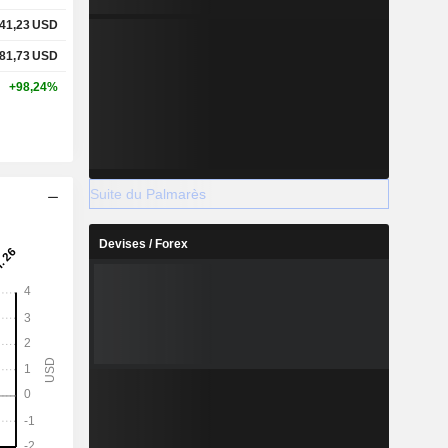
41,23
USD
81,73
USD
+98,24%
Suite du Palmarès
Devises / Forex