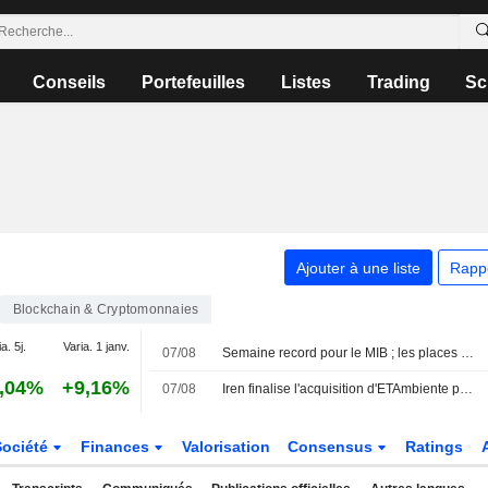
Conseils
Portefeuilles
Listes
Trading
Sc
Ajouter à une liste
Rapp
Blockchain & Cryptomonnaies
a. 5j.
Varia. 1 janv.
07/08
Semaine record pour le MIB ; les places européennes orientées à la hausse
,04%
+9,16%
07/08
Iren finalise l'acquisition d'ETAmbiente pour 15 millions d'euros
Société
Finances
Valorisation
Consensus
Ratings