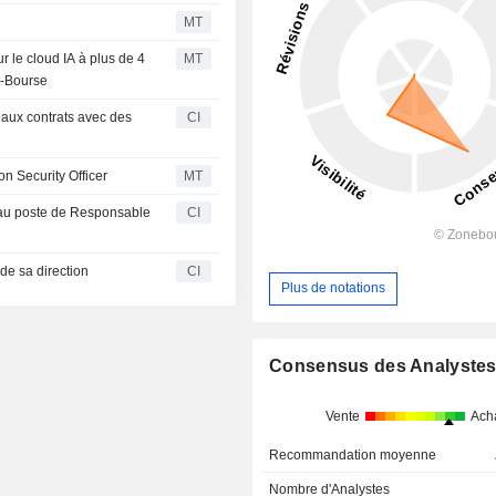
MT
r le cloud IA à plus de 4
MT
nt-Bourse
eaux contrats avec des
CI
n Security Officer
MT
 au poste de Responsable
CI
de sa direction
CI
Plus de notations
Consensus des Analyste
Vente
Ach
Recommandation moyenne
Nombre d'Analystes