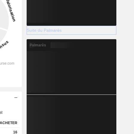
Suite du Palmarès
Palmarès
s
at
ACHETER
16