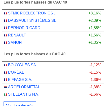
Les plus fortes hausses du CAC 40
STMICROELECTRONICS N.V.
+3,16%
DASSAULT SYSTÈMES SE
+2,39%
PERNOD RICARD
+1,88%
RENAULT
+1,56%
SANOFI
+1,35%
Les plus fortes baisses du CAC 40
BOUYGUES SA
-1,12%
L'ORÉAL
-1,15%
EIFFAGE S.A.
-1,36%
ARCELORMITTAL
-1,38%
STELLANTIS N.V.
-1,66%
Voir le palmarès