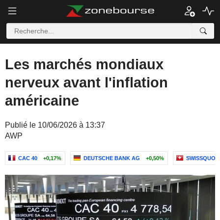
Les marchés mondiaux
nerveux avant l'inflation
américaine
Publié le 10/06/2026 à 13:37
AWP
CAC 40
+0,17%
DEUTSCHE BANK AG
+0,50%
SWISSQUOT