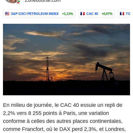
Zonebourse.com
S&P GSCI PETROLEUM INDEX
+1,13%
CAC 40
+0,07%
TOT
En milieu de journée, le CAC 40 essuie un repli de
2,2% vers 8 255 points à Paris, une variation
conforme à celles des autres places continentales,
comme Francfort, où le DAX perd 2,3%, et Londres,