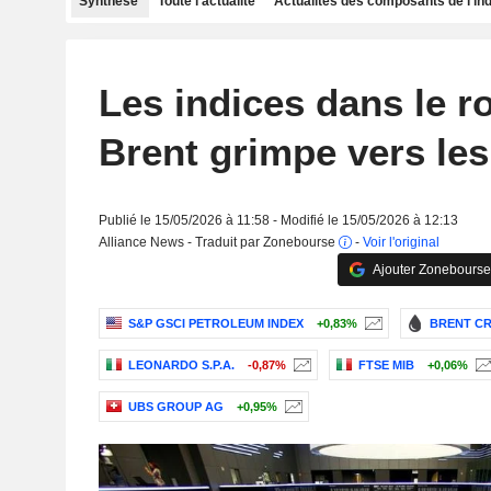
Synthèse
Toute l'actualité
Actualités des composants de l'in
Les indices dans le ro
Brent grimpe vers le
Publié le 15/05/2026 à 11:58 - Modifié le 15/05/2026 à 12:13
Alliance News - Traduit par Zonebourse
-
Voir l'original
Ajouter Zonebourse
S&P GSCI PETROLEUM INDEX
+0,83%
BRENT CR
LEONARDO S.P.A.
-0,87%
FTSE MIB
+0,06%
UBS GROUP AG
+0,95%