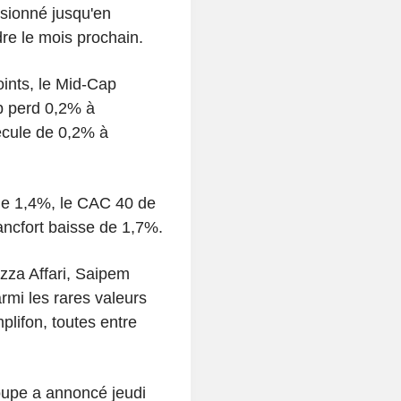
isionné jusqu'en
dre le mois prochain.
ints, le Mid-Cap
p perd 0,2% à
recule de 0,2% à
de 1,4%, le CAC 40 de
ncfort baisse de 1,7%.
azza Affari, Saipem
rmi les rares valeurs
plifon, toutes entre
roupe a annoncé jeudi