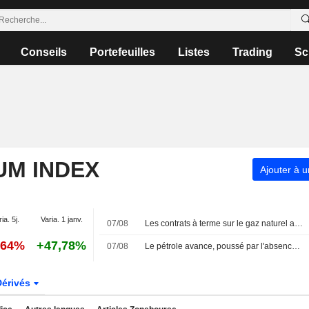
Conseils
Portefeuilles
Listes
Trading
Sc
UM INDEX
Ajouter à u
ia. 5j.
Varia. 1 janv.
07/08
Les contrats à terme sur le gaz naturel américain progressent grâce à la hausse des flux d'exportation de GNL
,64%
+47,78%
07/08
Le pétrole avance, poussé par l'absence d'accord au Moyen-Orient
Dérivés