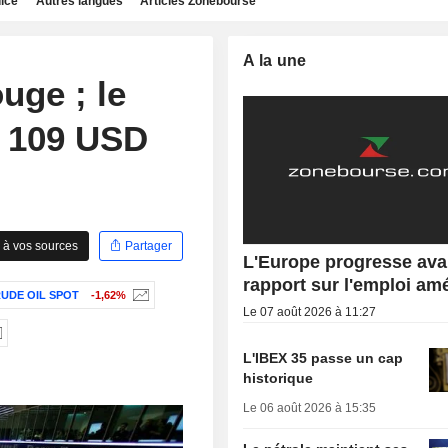
dice
Autres langues
Articles Zonebourse
A la une
uge ; le
s 109 USD
 à vos sources
Partager
L'Europe progresse ava
rapport sur l'emploi am
UDE OIL SPOT
-1,62%
Le 07 août 2026 à 11:27
L'IBEX 35 passe un cap
historique
Le 06 août 2026 à 15:35