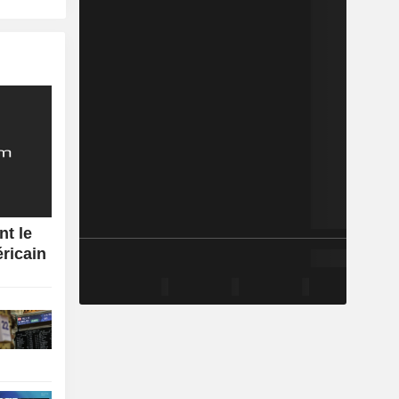
nt le
éricain