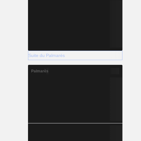
Suite du Palmarès
Palmarès