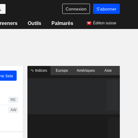
Connexion
S'abonner
reeners
Outils
Palmarès
Édition suisse
Indices
Europe
Amériques
Asie
ne liste
RE
AW