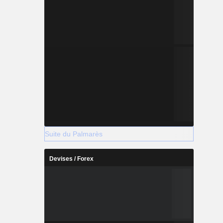
Suite du Palmarès
Devises / Forex