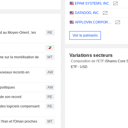
EPAM SYSTEMS, INC.
DATADOG, INC.
APPLOVIN CORPORATION
rd au Moyen-Orient ; les
RE
Voir le palmarès
Variations secteurs
me sur la monétisation de
MT
Composition de l'ETF
iShares Core 
ETF - USD
ouveaux records en
AW
politiques
AW
 de son record
RE
 des logiciels compensant
RE
, l'Iran et l'Oman proches
MT