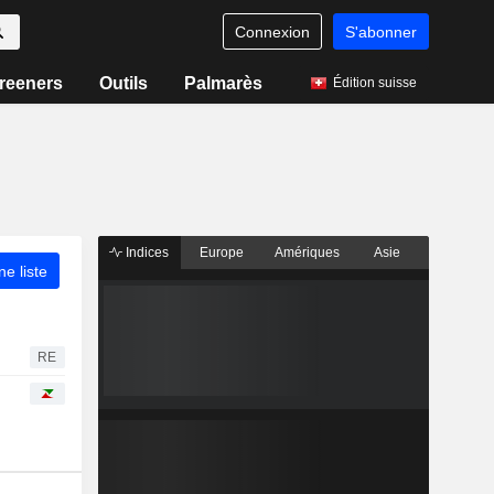
Connexion
S'abonner
reeners
Outils
Palmarès
Édition suisse
Indices
Europe
Amériques
Asie
ne liste
RE