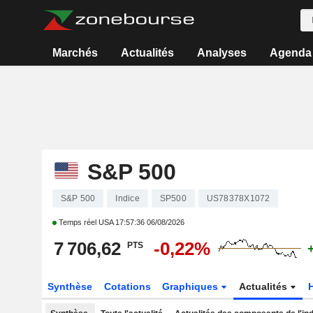
Marchés
Actualités
Analyses
Agenda
S&P 500
S&P 500
Indice
SP500
US78378X1072
Temps réel USA
17:57:36 06/08/2026
7 706,62
-0,22%
PTS
Synthèse
Cotations
Graphiques
Actualités