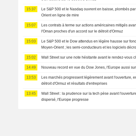
15:37
Le S&P 500 et le Nasdaq ouvrent en baisse, plombés par 
Orient en ligne de mire
15:07
Les contrats à terme sur actions américaines mitigés avant 
l'Oman proches d'un accord sur le détroit d'Ormuz
15:03
Le S&P 500 et le Dow attendus en légère hausse sur fond
Moyen-Orient ; les semi-conducteurs et les logiciels décr
15:02
Wall Street sur une note hésitante avant le rendez-vous cl
14:49
Nouveau record en vue du Dow Jones, l'Europe aussi su
13:53
Les marchés progressent légèrement avant l'ouverture, en
détroit d'Ormuz et résultats d'entreprises
13:45
Wall Street : la prudence sur la tech pèse avant l'ouverture
dispersé, l'Europe progresse