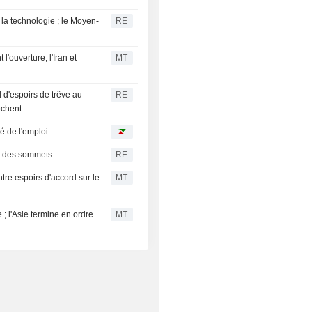
la technologie ; le Moyen-
RE
l'ouverture, l'Iran et
MT
 d'espoirs de trêve au
RE
ochent
é de l'emploi
r des sommets
RE
tre espoirs d'accord sur le
MT
 ; l'Asie termine en ordre
MT