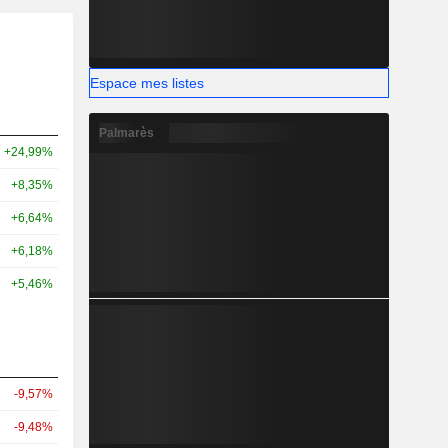
Espace mes listes
Palmarès
+24,99%
+8,35%
+6,64%
+6,18%
+5,46%
-9,57%
-9,48%