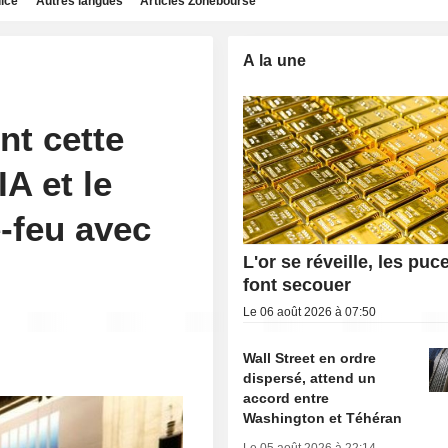
dice
Autres langues
Articles Zonebourse
A la une
nt cette
IA et le
-feu avec
L'or se réveille, les puc
font secouer
Le 06 août 2026 à 07:50
Wall Street en ordre
dispersé, attend un
accord entre
Washington et Téhéran