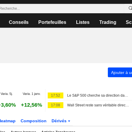
Conseils
Portefeuilles
Listes
Trading
Sc
Ajouter à u
Varia. 5j.
Varia. 1 janv.
17:52
Le S&P 500 cherche sa direction dans l'attente d'un accord au Moyen-Orient ; les valeurs logicielles reculent
+3,60%
+12,56%
17:08
Wall Street reste sans véritable direction
Heatmap
Composition
Dérivés