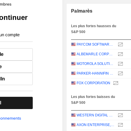
membres
Palmarès
ontinuer
Les plus fortes hausses du
S&P 500
 un compte
PAYCOM SOFTWARE, INC.
le
ALBEMARLE CORPORATION
MOTOROLA SOLUTIONS, INC.
e
PARKER-HANNIFIN CORPORATION
dIn
FOX CORPORATION
Les plus fortes baisses du
l
S&P 500
WESTERN DIGITAL CORPORATION
abonnements
AXON ENTERPRISE, INC.