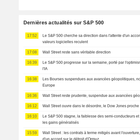
Dernières actualités sur S&P 500
17:52
Le S&P 500 cherche sa direction dans l'attente d'un acco
valeurs logicielles reculent
17:08
Wall Street reste sans véritable direction
16:39
Le S&P 500 progresse sur la semaine, porté par l'optimis
l'IA
16:38
Les Bourses suspendues aux avancées géopolitiques, n
Europe
16:36
Wall Street reste prudente, suspendue aux avancées géo
16:12
Wall Street ouvre dans le désordre, le Dow Jones proche
16:10
Le S&P 500 stagne, la faiblesse des semi-conducteurs et
les gains généralisés
15:59
Wall Street : les contrats à terme mitigés avant l'ouverture
d'un accord sur le détroit d'Ormuz