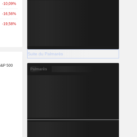
-10,09%
-16,56%
-19,58%
Suite du Palmarès
S&P 500
Palmarès