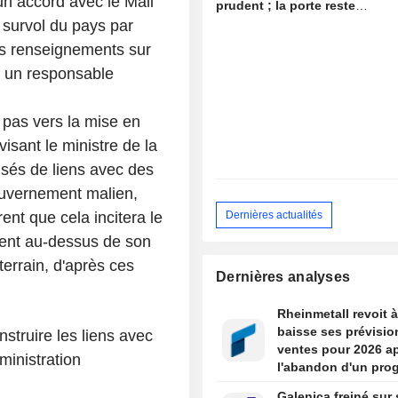
un accord avec le Mali
prudent ; la porte reste
ouverte à de nouvelles
 survol du pays par
surprises
es renseignements sur
on un responsable
 pas vers la mise en
isant le ministre de la
sés de liens avec des
uvernement malien,
Dernières actualités
ent que cela incitera le
ment au-dessus de son
terrain, d'après ces
Dernières analyses
Rheinmetall revoit à
baisse ses prévisio
nstruire les liens avec
ventes pour 2026 a
ministration
l'abandon d'un pr
de frégates
Galenica freiné sur 