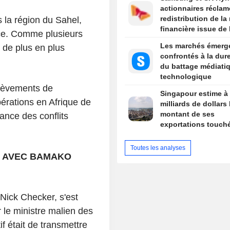
actionnaires réclam
redistribution de l
 la région du Sahel,
financière issue de l
nce. Comme plusieurs
Les marchés émerg
n de plus en plus
confrontés à la dure
du battage médiati
technologique
lèvements de
Singapour estime à 
pérations en Afrique de
milliards de dollars 
montant de ses
lance des conflits
exportations touch
les nouveaux tarifs
douaniers américai
Toutes les analyses
S AVEC BAMAKO
 Nick Checker, s'est
 le ministre malien des
f était de transmettre