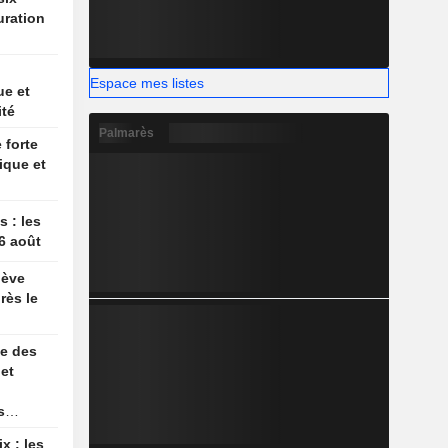
uration
Espace mes listes
ue et
ité
Palmarès
 forte
ique et
 : les
 6 août
lève
rès le
ce des
let
s
x : les