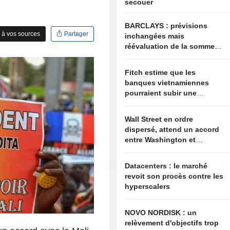
secouer
BARCLAYS : prévisions
 à vos sources
Partager
inchangées mais
réévaluation de la somme
des parties
Fitch estime que les
banques vietnamiennes
pourraient subir une
pression importante face
aux objectifs de croissance
Wall Street en ordre
du gouvernement
dispersé, attend un accord
entre Washington et
Téhéran
Datacenters : le marché
revoit son procès contre les
hyperscalers
NOVO NORDISK : un
relèvement d'objectifs trop