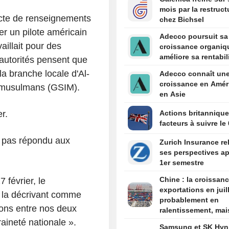
mois par la restruct
lecte de renseignements
chez Bichsel
er un pilote américain
Adecco poursuit sa
illait pour des
croissance organiq
améliore sa rentabil
 autorités pensent que
la branche locale d'Al-
Adecco connaît une
croissance en Amér
x musulmans (GSIM).
en Asie
r.
Actions britanniques
facteurs à suivre le
 pas répondu aux
Zurich Insurance re
ses perspectives ap
1er semestre
Chine : la croissan
 février, le
exportations en juil
, la décrivant comme
probablement en
tions entre nos deux
ralentissement, mai
toujours robuste
raineté nationale ».
Samsung et SK Hyni