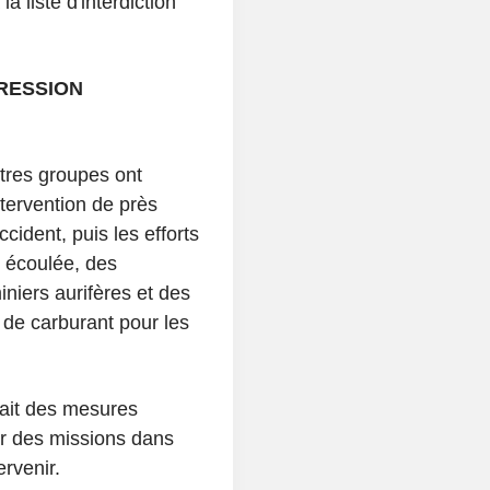
a liste d'interdiction
RESSION
utres groupes ont
tervention de près
cident, puis les efforts
 écoulée, des
niers aurifères et des
e de carburant pour les
nait des mesures
r des missions dans
rvenir.