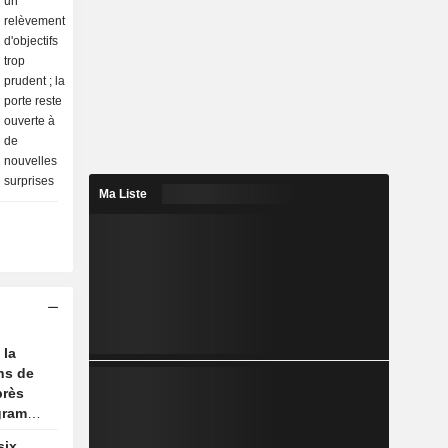
Ma Liste
 la
ns de
près
ogramme
six