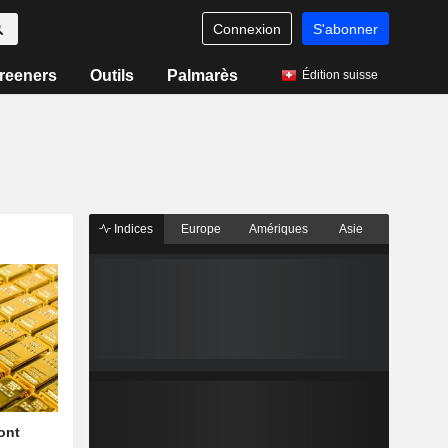
Connexion
S'abonner
reeners
Outils
Palmarès
Édition suisse
Indices
Europe
Amériques
Asie
font