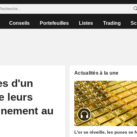
Conseils
Portefeuilles
Listes
Trading
Sc
Actualités à la une
es d'un
e leurs
gnement au
L'or se réveille, les puces se 