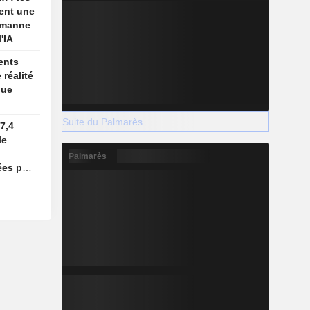
ent une
a manne
'IA
ents
 réalité
que
Suite du Palmarès
7,4
le
Palmarès
ées par
ns