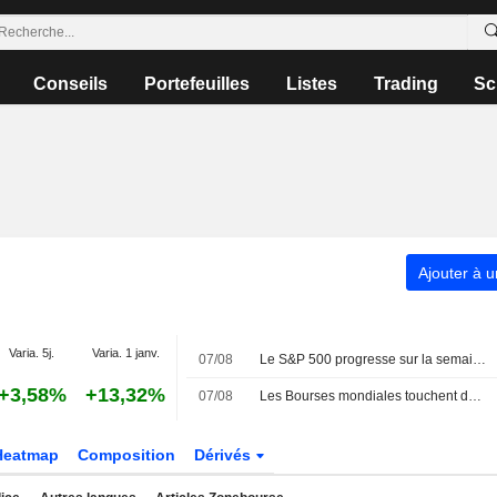
Conseils
Portefeuilles
Listes
Trading
Sc
Ajouter à u
Varia. 5j.
Varia. 1 janv.
07/08
Le S&P 500 progresse sur la semaine, porté par l'envolée des géants de la technologie
+3,58%
+13,32%
07/08
Les Bourses mondiales touchent des sommets après l'emploi américain
Heatmap
Composition
Dérivés