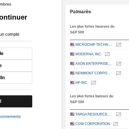
membres
Palmarès
ontinuer
Les plus fortes hausses du
S&P 500
 un compte
MICROCHIP TECHNOLOGY INCORPORATED
le
MODERNA, INC.
AXON ENTERPRISE, INC.
e
NEWMONT CORPORATION
dIn
HP INC.
Les plus fortes baisses du
l
S&P 500
TARGA RESOURCES CORP.
abonnements
CDW CORPORATION