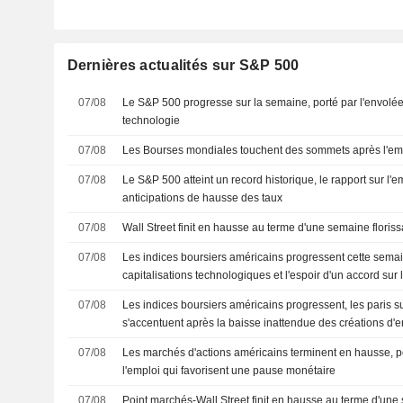
Dernières actualités sur S&P 500
07/08
Le S&P 500 progresse sur la semaine, porté par l'envolée
technologie
07/08
Les Bourses mondiales touchent des sommets après l'em
07/08
Le S&P 500 atteint un record historique, le rapport sur l'
anticipations de hausse des taux
07/08
Wall Street finit en hausse au terme d'une semaine floris
07/08
Les indices boursiers américains progressent cette semai
capitalisations technologiques et l'espoir d'un accord sur 
07/08
Les indices boursiers américains progressent, les paris 
s'accentuent après la baisse inattendue des créations d'
07/08
Les marchés d'actions américains terminent en hausse, por
l'emploi qui favorisent une pause monétaire
07/08
Point marchés-Wall Street finit en hausse au terme d'une