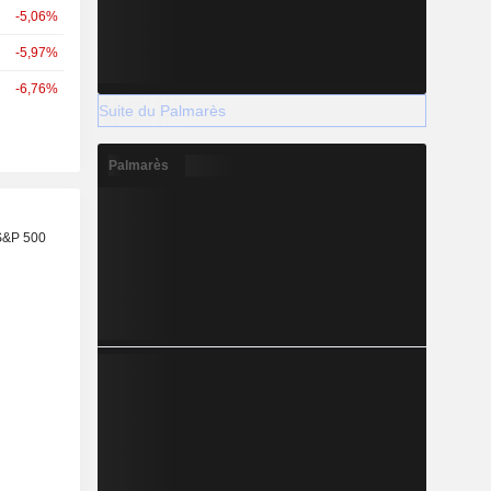
-5,06%
-5,97%
-6,76%
Suite du Palmarès
Palmarès
S&P 500