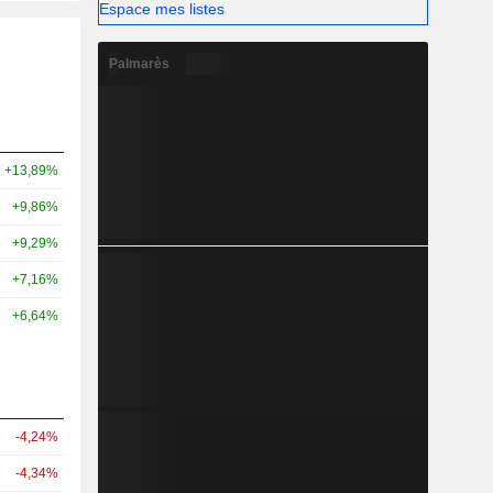
Espace mes listes
Palmarès
+13,89%
+9,86%
+9,29%
+7,16%
+6,64%
-4,24%
-4,34%