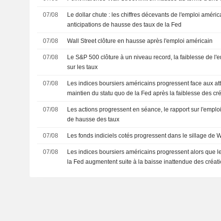
07/08
Le dollar chute : les chiffres décevants de l'emploi améri
anticipations de hausse des taux de la Fed
07/08
Wall Street clôture en hausse après l'emploi américain
07/08
Le S&P 500 clôture à un niveau record, la faiblesse de l'e
sur les taux
07/08
Les indices boursiers américains progressent face aux at
maintien du statu quo de la Fed après la faiblesse des cr
07/08
Les actions progressent en séance, le rapport sur l'emplo
de hausse des taux
07/08
Les fonds indiciels cotés progressent dans le sillage de W
07/08
Les indices boursiers américains progressent alors que l
la Fed augmentent suite à la baisse inattendue des créat
agricoles