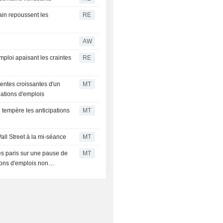
cain repoussent les
RE
AW
mploi apaisant les craintes
RE
tentes croissantes d'un
MT
éations d'emplois
i tempère les anticipations
MT
all Street à la mi-séance
MT
es paris sur une pause de
MT
ions d'emplois non