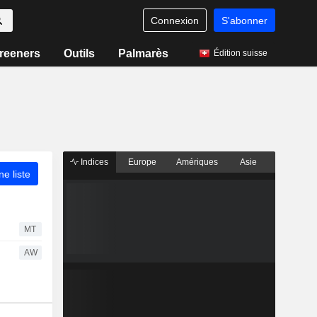
Connexion
S'abonner
reeners
Outils
Palmarès
Édition suisse
Indices
Europe
Amériques
Asie
ne liste
MT
AW