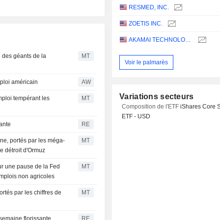
RESMED, INC.
ZOETIS INC.
AKAMAI TECHNOLOGIES, INC.
 des géants de la
MT
Voir le palmarès
ploi américain
AW
Variations secteurs
emploi tempérant les
MT
Composition de l'ETF
iShares Core 
ETF - USD
sante
RE
ne, portés par les méga-
MT
le détroit d'Ormuz
sur une pause de la Fed
MT
emplois non agricoles
tés par les chiffres de
MT
 semaine florissante
RE