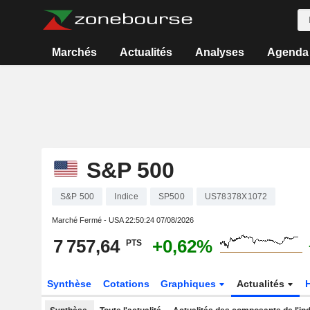
Marchés
Actualités
Analyses
Agenda
S&P 500
S&P 500
Indice
SP500
US78378X1072
Marché Fermé - USA
22:50:24 07/08/2026
7 757,64
+0,62%
PTS
Synthèse
Cotations
Graphiques
Actualités