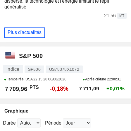
dispersé, la technologie et l'énergie limitant le repli
généralisé
21:56
MT
Plus d'actualités
S&P 500
Indice
SP500
US78378X1072
Temps réel USA
22:15:28 06/08/2026
Après clôture
22:00:31
PTS
-0,18%
7 709,96
7 711,09
+0,01%
Graphique
Durée
Période