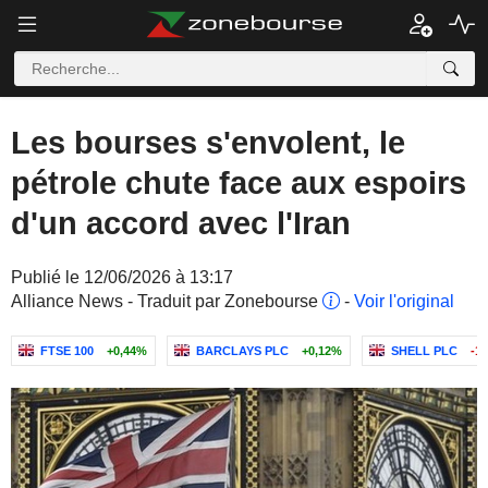
Les bourses s'envolent, le
pétrole chute face aux espoirs
d'un accord avec l'Iran
Publié le 12/06/2026 à 13:17
Alliance News - Traduit par Zonebourse
-
Voir l'original
FTSE 100
+0,44%
BARCLAYS PLC
+0,12%
SHELL PLC
-1