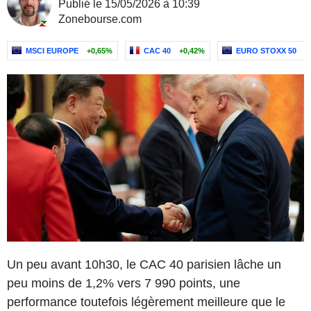
Publié le 15/05/2026 à 10:39
Zonebourse.com
MSCI EUROPE
+0,65%
CAC 40
+0,42%
EURO STOXX 50
+
Un peu avant 10h30, le CAC 40 parisien lâche un
peu moins de 1,2% vers 7 990 points, une
performance toutefois légèrement meilleure que le