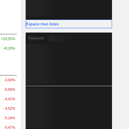
Espace mes listes
Palmarès
+23,55%
+8,20%
-3,04%
-0,56%
-4,41%
-4,52%
-5,16%
-5,47%