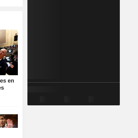
es en
es