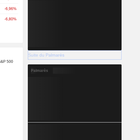
-6,96%
-6,80%
Suite du Palmarès
S&P 500
Palmarès