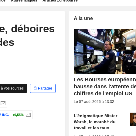
dice
Autres langues
Articles Zonebourse
A la une
e, déboires
des
Les Bourses européenn
hausse dans l'attente d
 à vos sources
Partager
chiffres de l'emploi US
Le 07 août 2026 à 13:32
 INC.
+0,55%
L'énigmatique Mister
Warsh, le marché du
travail et les taux