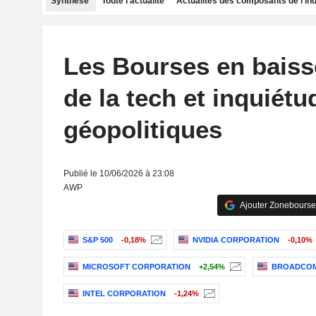
Synthèse
Toute l'actualité
Actualités des composants de l'in
Les Bourses en baiss
de la tech et inquiétu
géopolitiques
Publié le 10/06/2026 à 23:08
AWP
Ajouter Zonebourse
S&P 500
-0,18%
NVIDIA CORPORATION
-0,10%
MICROSOFT CORPORATION
+2,54%
BROADCOM
INTEL CORPORATION
-1,24%