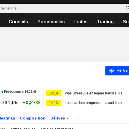
Conseils
Portefeuilles
Listes
Trading
Sc
Ajouter à u
Pré-ouverture
14:28:48
14:19
Wall Street vue en légère hausse, dans l'attente du rapport sur l'emploi
7 731,05
+0,27%
14:13
Les marchés progressent avant l'ouverture dans l'attente du rapport sur l'emploi ; les investisseurs évaluent le projet iranien pour le détroit d'Ormuz
Heatmap
Composition
Dérivés