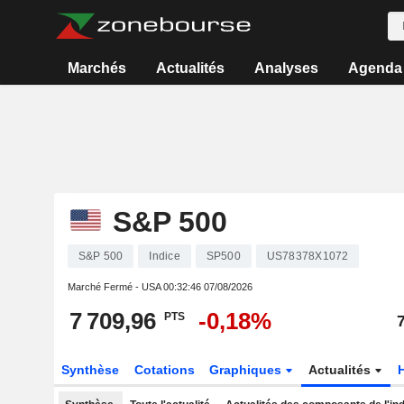
Marchés
Actualités
Analyses
Agenda
S&P 500
S&P 500
Indice
SP500
US78378X1072
Marché Fermé - USA
00:32:46 07/08/2026
7 709,96
-0,18%
PTS
Synthèse
Cotations
Graphiques
Actualités