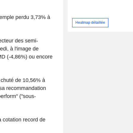
exemple perdu 3,73% à
Heatmap détaillée
ecteur des semi-
di, à l'image de
D (-4,86%) ou encore
a chuté de 10,56% à
é sa recommandation
perform" ("sous-
a cotation record de