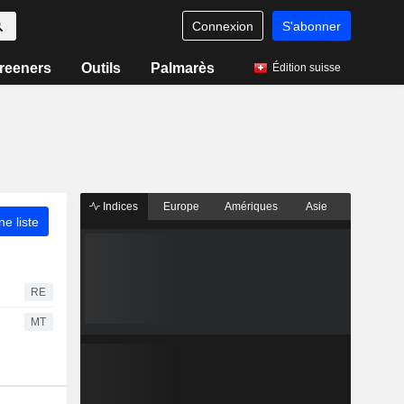
Connexion
S'abonner
reeners
Outils
Palmarès
Édition suisse
Indices
Europe
Amériques
Asie
ne liste
RE
MT