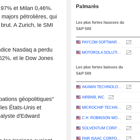
Palmarès
,97% et Milan 0,46%.
majors pétrolières, qui
Les plus fortes hausses du
brut. A Zurich, le SMI
S&P 500
PAYCOM SOFTWARE, INC.
'indice Nasdaq a perdu
MOTOROLA SOLUTIONS, INC.
,62%, et le Dow Jones
Les plus fortes baisses du
S&P 500
AKAMAI TECHNOLOGIES, INC.
AIRBNB, INC.
ations géopolitiques"
les États-Unis et
MICROCHIP TECHNOLOGY INCORPORATED
nalyste d'Edward
C.H. ROBINSON WORLDWIDE, INC.
SOLVENTUM CORPORATION
FAIR ISAAC CORPORATION