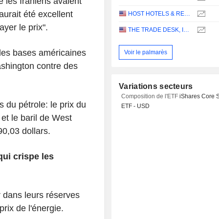
 les Iraniens avaient
urait été excellent
HOST HOTELS & RESORTS, INC.
ayer le prix".
THE TRADE DESK, INC.
 des bases américaines
Voir le palmarès
ashington contre des
Variations secteurs
Composition de l'ETF
iShares Core 
 du pétrole: le prix du
ETF - USD
et le baril de West
0,03 dollars.
qui crispe les
r dans leurs réserves
rix de l'énergie.