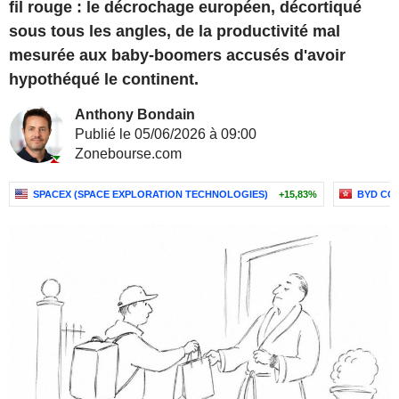
fil rouge : le décrochage européen, décortiqué
sous tous les angles, de la productivité mal
mesurée aux baby-boomers accusés d'avoir
hypothéqué le continent.
Anthony Bondain
Publié le 05/06/2026 à 09:00
Zonebourse.com
SPACEX (SPACE EXPLORATION TECHNOLOGIES)
+15,83%
BYD CO