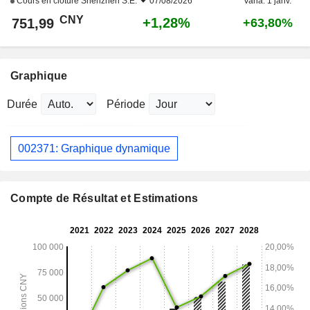
Cours en clôture
Shenzhen S.E.
07/08/2026
Varia. 1 janv.
CNY
+1,28%
751,99
+63,80%
Graphique
Durée
Période
002371: Graphique dynamique
Compte de Résultat et Estimations