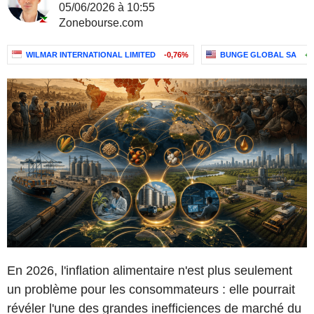
05/06/2026 à 10:55
Zonebourse.com
WILMAR INTERNATIONAL LIMITED
-0,76%
BUNGE GLOBAL SA
+2
En 2026, l'inflation alimentaire n'est plus seulement
un problème pour les consommateurs : elle pourrait
révéler l'une des grandes inefficiences de marché du