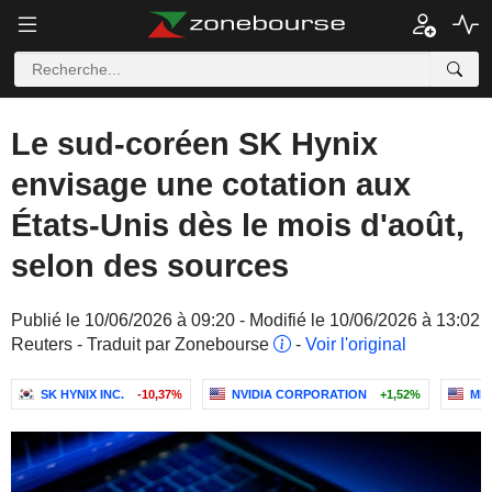
Le sud-coréen SK Hynix
envisage une cotation aux
États-Unis dès le mois d'août,
selon des sources
Publié le 10/06/2026 à 09:20 - Modifié le 10/06/2026 à 13:02
Reuters - Traduit par Zonebourse
-
Voir l'original
SK HYNIX INC.
-10,37%
NVIDIA CORPORATION
+1,52%
MI