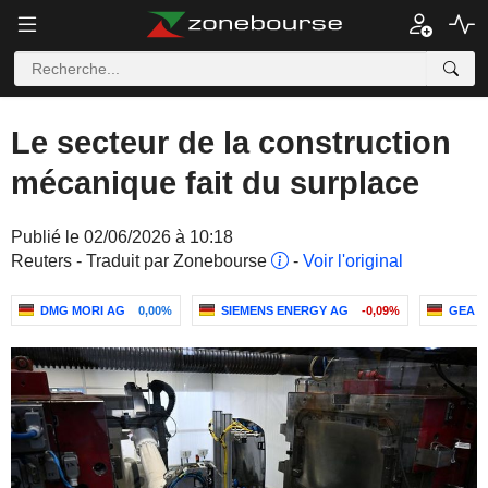
Le secteur de la construction
mécanique fait du surplace
Publié le 02/06/2026 à 10:18
Reuters - Traduit par Zonebourse
-
Voir l'original
DMG MORI AG
0,00%
SIEMENS ENERGY AG
-0,09%
GEA 