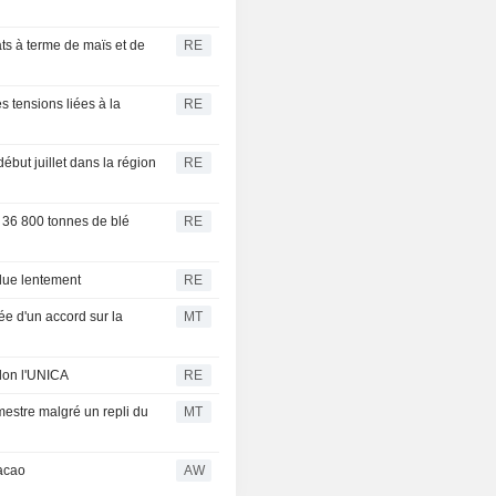
ats à terme de maïs et de
RE
s tensions liées à la
RE
ébut juillet dans la région
RE
36 800 tonnes de blé
RE
eflue lentement
RE
ée d'un accord sur la
MT
elon l'UNICA
RE
mestre malgré un repli du
MT
cacao
AW