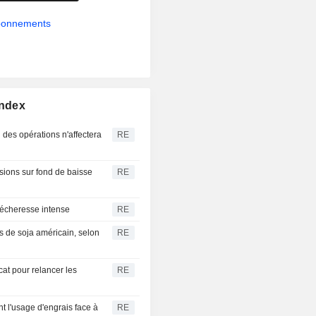
abonnements
Index
 des opérations n'affectera
RE
visions sur fond de baisse
RE
sécheresse intense
RE
 de soja américain, selon
RE
at pour relancer les
RE
nt l'usage d'engrais face à
RE