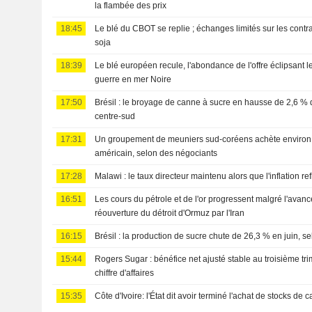
la flambée des prix
18:45
Le blé du CBOT se replie ; échanges limités sur les contr
soja
18:39
Le blé européen recule, l'abondance de l'offre éclipsant le
guerre en mer Noire
17:50
Brésil : le broyage de canne à sucre en hausse de 2,6 % d
centre-sud
17:31
Un groupement de meuniers sud-coréens achète environ 
américain, selon des négociants
17:28
Malawi : le taux directeur maintenu alors que l'inflation r
16:51
Les cours du pétrole et de l'or progressent malgré l'avanc
réouverture du détroit d'Ormuz par l'Iran
16:15
Brésil : la production de sucre chute de 26,3 % en juin, s
15:44
Rogers Sugar : bénéfice net ajusté stable au troisième tri
chiffre d'affaires
15:35
Côte d'Ivoire: l'État dit avoir terminé l'achat de stocks de 