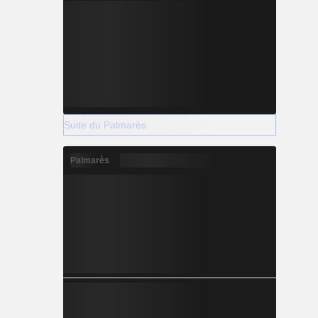
Suite du Palmarès
Palmarès