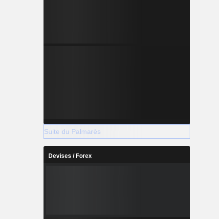
Suite du Palmarès
Devises / Forex