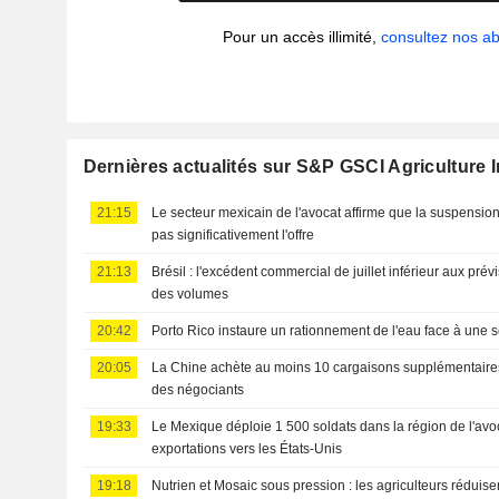
Pour un accès illimité,
consultez nos 
Dernières actualités sur S&P GSCI Agriculture 
21:15
Le secteur mexicain de l'avocat affirme que la suspension
pas significativement l'offre
21:13
Brésil : l'excédent commercial de juillet inférieur aux pré
des volumes
20:42
Porto Rico instaure un rationnement de l'eau face à une 
20:05
La Chine achète au moins 10 cargaisons supplémentaires
des négociants
19:33
Le Mexique déploie 1 500 soldats dans la région de l'avoc
exportations vers les États-Unis
19:18
Nutrien et Mosaic sous pression : les agriculteurs réduise