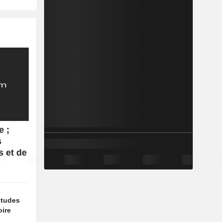
e ;
s
s et de
titudes
oire