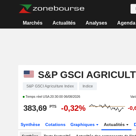
Marchés
Actualités
Analyses
Agenda
S&P GSCI AGRICUL
S&P GSCI Agriculture Index
Indice
Temps réel USA
20:30:00 06/08/2026
Vari
383,69
-0,32%
PTS
-0
Synthèse
Cotations
Graphiques
Actualités