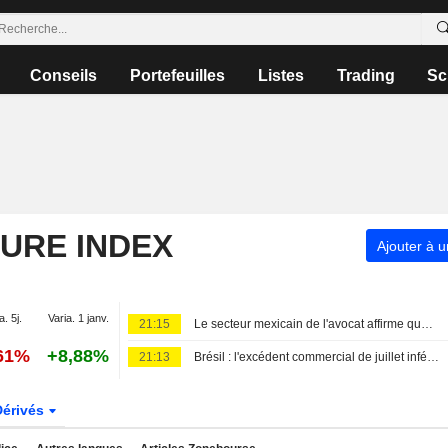
Conseils
Portefeuilles
Listes
Trading
Sc
TURE INDEX
Ajouter à u
a. 5j.
Varia. 1 janv.
21:15
Le secteur mexicain de l'avocat affirme que la suspension des opérations n'affectera pas significativement l'offre
,61%
+8,88%
21:13
Brésil : l'excédent commercial de juillet inférieur aux prévisions sur fond de baisse des volumes
Dérivés