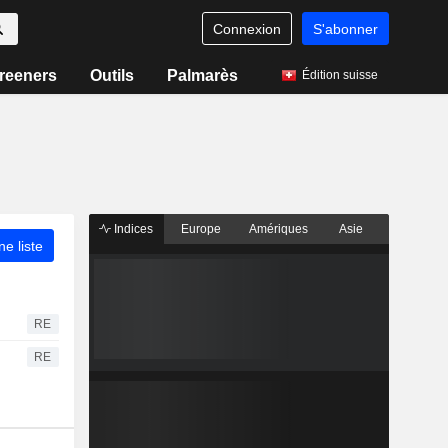
Connexion
S'abonner
reeners
Outils
Palmarès
Édition suisse
Indices
Europe
Amériques
Asie
ne liste
RE
RE