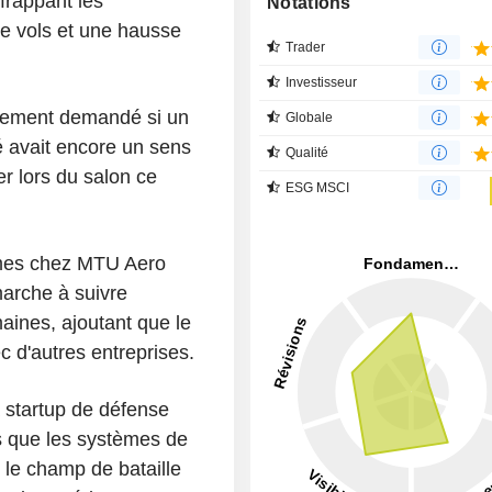
frappant les
Notations
e vols et une hausse
Trader
Investisseur
ertement demandé si un
Globale
é avait encore un sens
Qualité
er lors du salon ce
ESG MSCI
mes chez MTU Aero
marche à suivre
aines, ajoutant que le
c d'autres entreprises.
 startup de défense
s que les systèmes de
r le champ de bataille