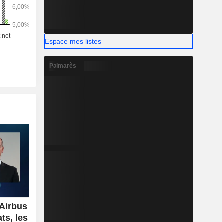
Espace mes listes
Palmarès
'Airbus
ts, les