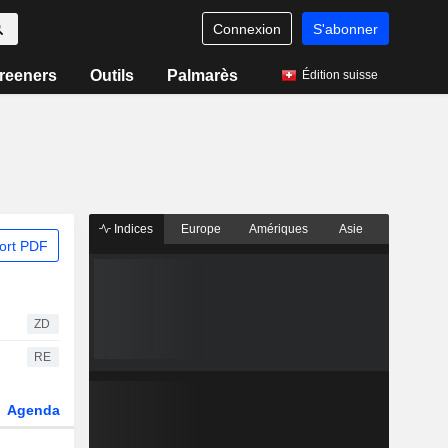
Connexion
S'abonner
reeners
Outils
Palmarès
Édition suisse
Indices
Europe
Amériques
Asie
ort PDF
ZD
RE
Agenda
Secteur
Dérivés
Fonds et ETFs