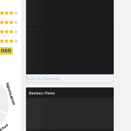
BBB
Suite du Palmarès
Devises / Forex