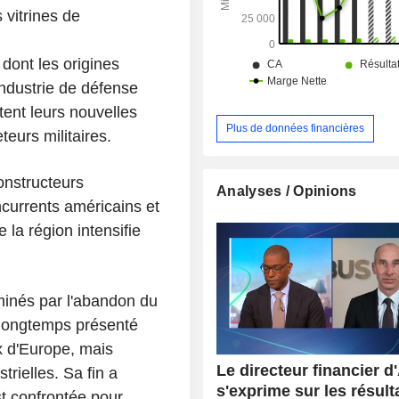
 vitrines de
dont les origines
ndustrie de défense
ent leurs nouvelles
Plus de données financières
eurs militaires.
onstructeurs
Analyses / Opinions
ncurrents américains et
 la région intensifie
ominés par l'abandon du
 longtemps présenté
x d'Europe, mais
Le directeur financier d
trielles. Sa fin a
s'exprime sur les résulta
st confrontée pour