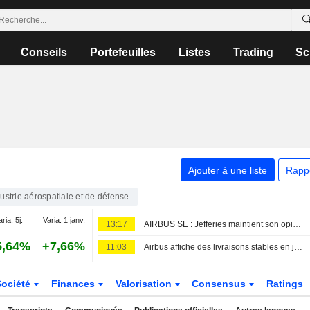
Conseils
Portefeuilles
Listes
Trading
Sc
Ajouter à une liste
Rapp
ustrie aérospatiale et de défense
aria. 5j.
Varia. 1 janv.
13:17
AIRBUS SE : Jefferies maintient son opinion neutre
5,64%
+7,66%
11:03
Airbus affiche des livraisons stables en juillet et confirme ses commandes en Chine
Société
Finances
Valorisation
Consensus
Ratings