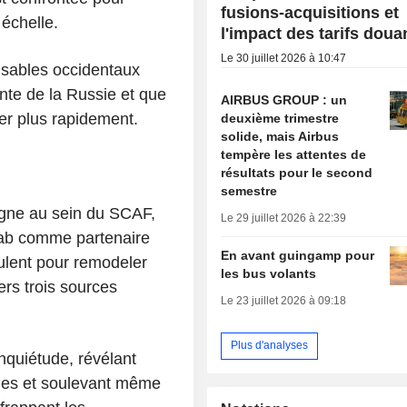
fusions-acquisitions et
échelle.
l'impact des tarifs doua
Le 30 juillet 2026 à 10:47
onsables occidentaux
te de la Russie et que
AIRBUS GROUP : un
er plus rapidement.
deuxième trimestre
solide, mais Airbus
tempère les attentes de
résultats pour le second
semestre
pagne au sein du SCAF,
Le 29 juillet 2026 à 22:39
aab comme partenaire
En avant guingamp pour
culent pour remodeler
les bus volants
ers trois sources
Le 23 juillet 2026 à 09:18
Plus d'analyses
nquiétude, révélant
ques et soulevant même