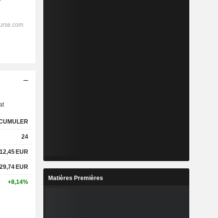
s
at
CUMULER
24
12,45
EUR
29,74
EUR
Matières Premières
+8,14%