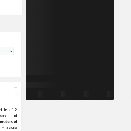
et le n° 2
spatiale et
produits et
ns