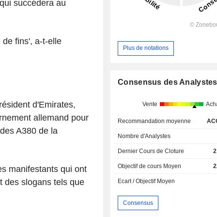
 qui succédera au
e fins', a-t-elle
Plus de notations
Consensus des Analyste
résident d'Emirates,
Vente
Ach
vernement allemand pour
Recommandation moyenne
AC
n des A380 de la
Nombre d'Analystes
Dernier Cours de Cloture
2
Objectif de cours Moyen
2
es manifestants qui ont
t des slogans tels que
Ecart / Objectif Moyen
Consensus