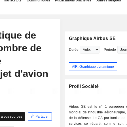
Transcripts
Communiqués
Publications officielles
Autres langues
tique de
Graphique Airbus SE
'ombre de
Durée
Période
e
AIR: Graphique dynamique
jet d'avion
Profil Société
Airbus SE est le n° 1 européen 
mondial de l'industrie aéronautique, 
 à vos sources
Partager
de la défense. Le CA par famille de 
services se répartit comme suit : - avio