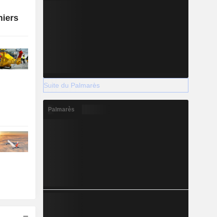
niers
Suite du Palmarès
Palmarès