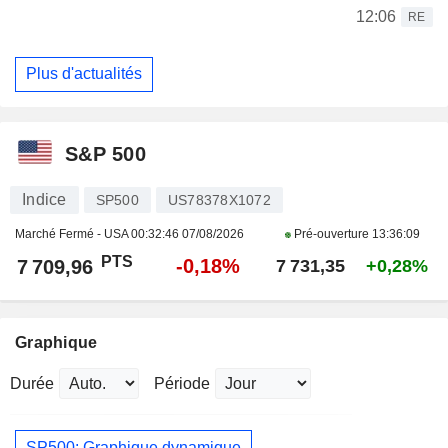
12:06
RE
Plus d'actualités
S&P 500
Indice
SP500
US78378X1072
Marché Fermé - USA
00:32:46 07/08/2026
Pré-ouverture
13:36:09
PTS
-0,18%
7 709,96
7 731,35
+0,28%
Graphique
Durée
Période
SP500: Graphique dynamique