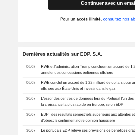
Continuer avec un emai
Pour un accès illimité,
consultez nos 
Dernières actualités sur EDP, S.A.
06/08
RWE et l'administration Trump concluent un accord de 1,2
annuler des concessions éoliennes offshore
06/08
RWE conclut un accord de 1,22 milliard de dollars pour a
offshore aux États-Unis et investir dans le gaz
30/07
L'essor des centres de données fera du Portugal l'un des m
la croissance la plus rapide en Europe, selon EDP
30/07
EDP : des résultats semestriels supérieurs aux attentes et un second relèvement
d'objectifs confirment notre opinion haussière
30/07
Le portugais EDP relève ses prévisions de bénéfices grâce