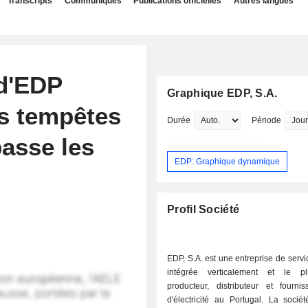
Transcripts
Communiqués
Publications officielles
Autres langues
 d'EDP
Graphique EDP, S.A.
es tempêtes
Durée
Période
asse les
EDP: Graphique dynamique
Profil Société
EDP, S.A. est une entreprise de servi
intégrée verticalement et le p
producteur, distributeur et fournis
d'électricité au Portugal. La socié