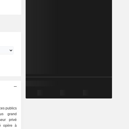
ces publics
lus grand
seur privé
té opère à