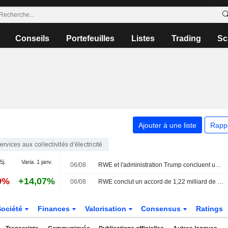
Conseils
Portefeuilles
Listes
Trading
Sc
Ajouter à une liste
Rapp
ervices aux collectivités d'électricité
5j.
Varia. 1 janv.
06/08
RWE et l'administration Trump concluent un accord de 1,22 milliard de dollars pour annuler des concessions éoliennes offshore
9%
+14,07%
06/08
RWE conclut un accord de 1,22 milliard de dollars pour annuler ses baux éoliens offshore aux États-Unis et investir dans le gaz
Société
Finances
Valorisation
Consensus
Ratings