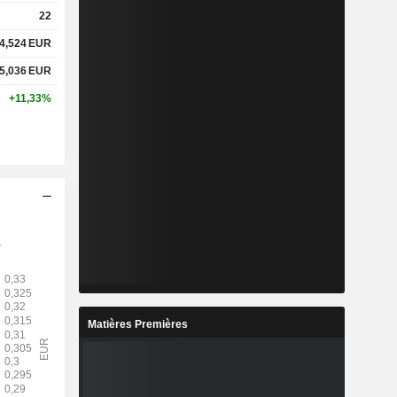
22
4,524
EUR
5,036
EUR
+11,33%
Matières Premières