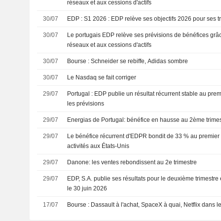
réseaux et aux cessions d'actifs
30/07
EDP : S1 2026 : EDP relève ses objectifs 2026 pour ses t
30/07
Le portugais EDP relève ses prévisions de bénéfices grâce
réseaux et aux cessions d'actifs
30/07
Bourse : Schneider se rebiffe, Adidas sombre
30/07
Le Nasdaq se fait corriger
29/07
Portugal : EDP publie un résultat récurrent stable au pre
les prévisions
29/07
Energias de Portugal: bénéfice en hausse au 2ème trime
29/07
Le bénéfice récurrent d'EDPR bondit de 33 % au premier 
activités aux États-Unis
29/07
Danone: les ventes rebondissent au 2e trimestre
29/07
EDP, S.A. publie ses résultats pour le deuxième trimestre 
le 30 juin 2026
17/07
Bourse : Dassault à l'achat, SpaceX à quai, Netflix dans 