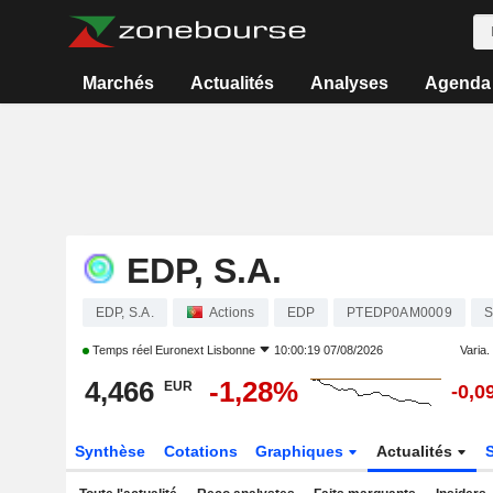
Marchés
Actualités
Analyses
Agenda
EDP, S.A.
EDP, S.A.
Actions
EDP
PTEDP0AM0009
S
Temps réel
Euronext Lisbonne
10:00:19 07/08/2026
Varia. 
4,466
-1,28%
EUR
-0,0
Synthèse
Cotations
Graphiques
Actualités