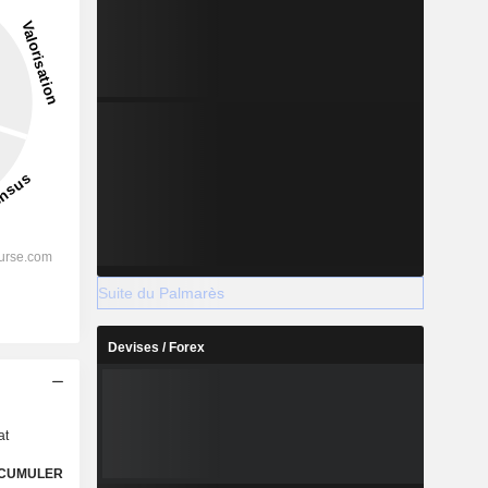
Suite du Palmarès
Devises / Forex
s
at
CUMULER