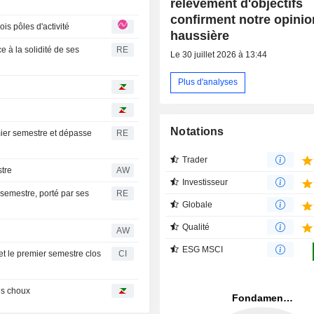
relèvement d'objectifs
confirment notre opinio
rois pôles d'activité
haussière
 à la solidité de ses
RE
Le 30 juillet 2026 à 13:44
Plus d'analyses
Notations
mier semestre et dépasse
RE
Trader
stre
AW
Investisseur
semestre, porté par ses
RE
Globale
Qualité
AW
ESG MSCI
et le premier semestre clos
CI
les choux