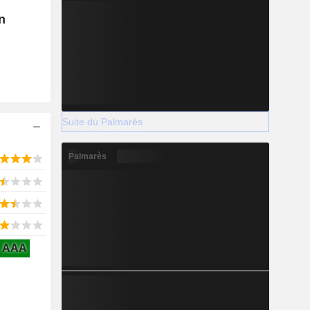
n
Suite du Palmarès
Palmarès
AAA