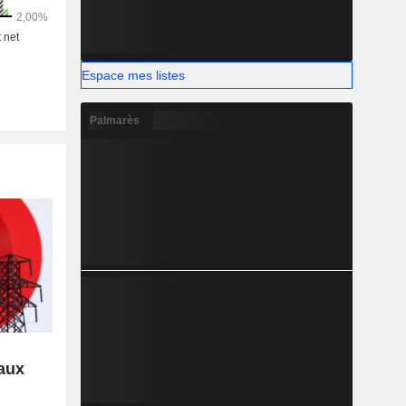
Espace mes listes
Palmarès
 aux