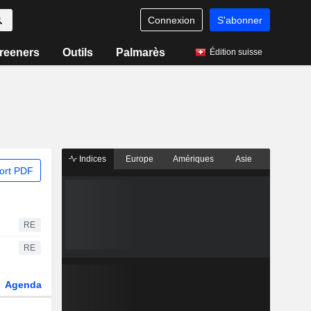
Connexion
S'abonner
reeners
Outils
Palmarès
Édition suisse
Indices
Europe
Amériques
Asie
ort PDF
RE
RE
Agenda
Secteur
Dérivés
Fonds et ETFs