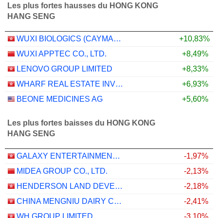
Les plus fortes hausses du HONG KONG
HANG SENG
WUXI BIOLOGICS (CAYMAN) INC.
+10,83%
WUXI APPTEC CO., LTD.
+8,49%
LENOVO GROUP LIMITED
+8,33%
WHARF REAL ESTATE INVESTMENT COMPANY LIMITED
+6,93%
BEONE MEDICINES AG
+5,60%
Les plus fortes baisses du HONG KONG
HANG SENG
GALAXY ENTERTAINMENT GROUP LIMITED
-1,97%
MIDEA GROUP CO., LTD.
-2,13%
HENDERSON LAND DEVELOPMENT COMPANY LIMITED
-2,18%
CHINA MENGNIU DAIRY COMPANY LIMITED
-2,41%
WH GROUP LIMITED
-3,10%