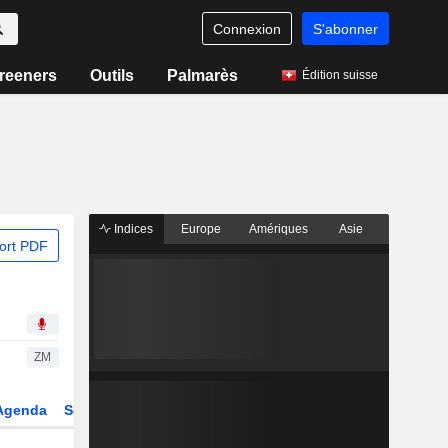
Connexion
S'abonner
reeners
Outils
Palmarès
Édition suisse
Indices
Europe
Amériques
Asie
ort PDF
ZM
Agenda
Secteur
Dérivés
Fonds et ETFs