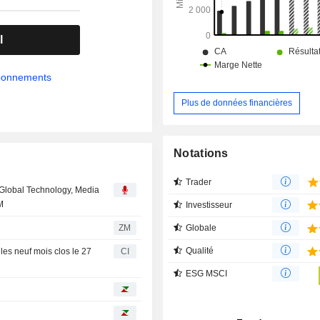
synthétique, personnalisés et stand
personnalisé).
l
abonnements
Plus de données financières
Notations
Trader
l Global Technology, Media
M
Investisseur
Globale
ZM
Qualité
 les neuf mois clos le 27
CI
ESG MSCI