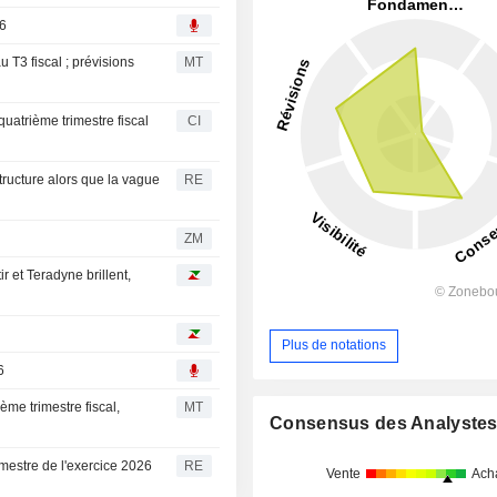
26
au T3 fiscal ; prévisions
MT
uatrième trimestre fiscal
CI
structure alors que la vague
RE
ZM
r et Teradyne brillent,
Plus de notations
6
ème trimestre fiscal,
MT
Consensus des Analyste
imestre de l'exercice 2026
RE
Vente
Ach