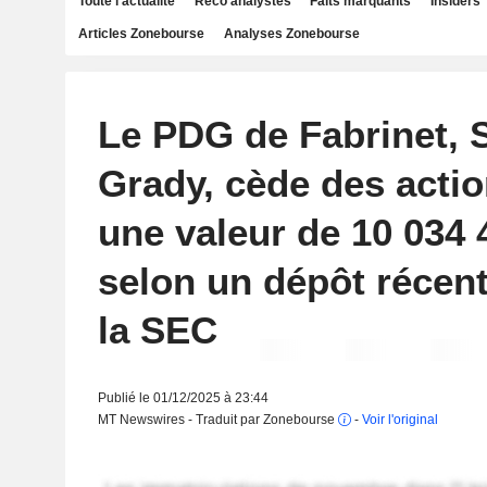
Toute l'actualité
Reco analystes
Faits marquants
Insiders
Articles Zonebourse
Analyses Zonebourse
Le PDG de Fabrinet,
Grady, cède des acti
une valeur de 10 034 
selon un dépôt récen
la SEC
Publié le 01/12/2025 à 23:44
MT Newswires - Traduit par Zonebourse
-
Voir l'original