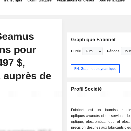
Transcripts
Communiqués
Publications officielles
Autres langues
 Seamus
Graphique Fabrinet
ons pour
Durée
Période
497 $,
FN: Graphique dynamique
t auprès de
Profil Société
Fabrinet est un fournisseur d'e
optiques avancés et de services de 
optique, électromécanique et élect
précision destinés aux fabricants d'