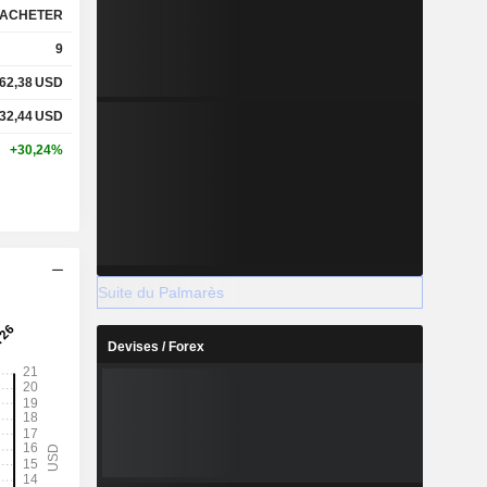
ACHETER
9
62,38
USD
32,44
USD
+30,24%
Suite du Palmarès
Devises / Forex