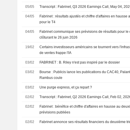
05/05
Transcript : Fabrinet, Q3 2026 Earnings Call, May 04, 20
04/05
Fabrinet : résultats ajustés et chiffre d'affaires en hausse 
pour le T4
04/05
Fabrinet communique ses prévisions de résultats pour le q
clôturant le 26 juin 2026
19/02
Certains investisseurs américains se tournent vers l'infra
de ventes frappe l'IA
03/02
FABRINET : B. Riley n'est pas inspiré par le dossier
03/02
Bourse : Publicis lance les publications du CAC40, Palanti
Rambus coule
03/02
Une purge express, et ça repart ?
02/02
Transcript : Fabrinet, Q2 2026 Earnings Call, Feb 02, 202
02/02
Fabrinet : bénéfice et chiffre d'affaires en hausse au deuxi
prévisions publiées
02/02
Fabrinet annonce ses résultats financiers du deuxième tr