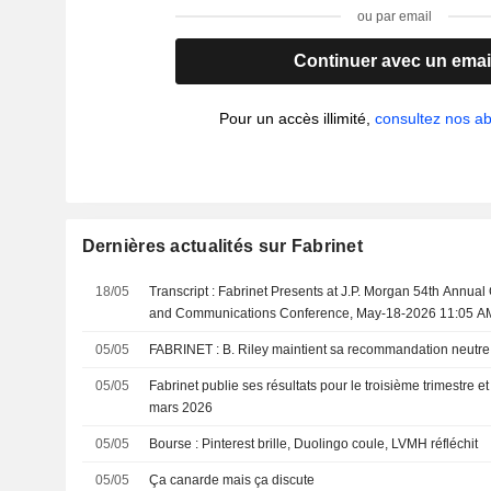
ou par email
Continuer avec un emai
Pour un accès illimité,
consultez nos 
Dernières actualités sur Fabrinet
18/05
Transcript : Fabrinet Presents at J.P. Morgan 54th Annua
and Communications Conference, May-18-2026 11:05 A
05/05
FABRINET : B. Riley maintient sa recommandation neutre
05/05
Fabrinet publie ses résultats pour le troisième trimestre et
mars 2026
05/05
Bourse : Pinterest brille, Duolingo coule, LVMH réfléchit
05/05
Ça canarde mais ça discute