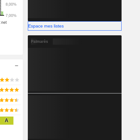
ard (verre
Espace mes listes
Palmarès
A