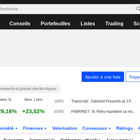
Conseils
Portefeuilles
Listes
Trading
Sc
Ajouter à une liste
Rapp
pements et pièces électroniques
Varia. 5j.
Varia. 1 janv.
18/05
Transcript : Fabrinet Presents at J.P. Morgan 54th Annual Global Technology, Media and Communications Conference, May-18-2026 11:05 AM
29,16%
+23,52%
05/05
FABRINET : B. Riley maintient sa recommandation neutre
Société
Finances
Valorisation
Consensus
Ratings