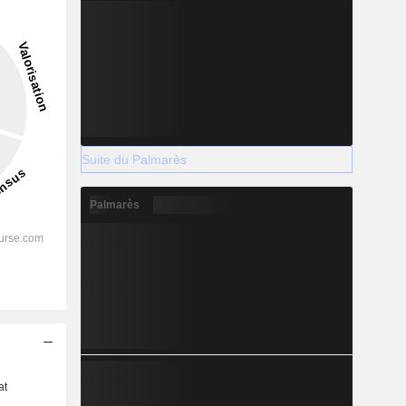
Suite du Palmarès
Palmarès
s
at