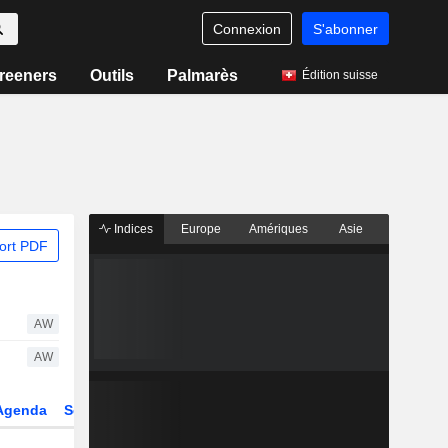
Connexion
S'abonner
reeners
Outils
Palmarès
Édition suisse
Indices
Europe
Amériques
Asie
ort PDF
AW
AW
Agenda
Secteur
Dérivés
Fonds et ETFs