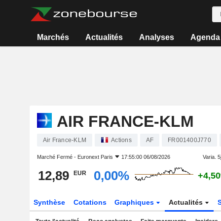
Marchés
Actualités
Analyses
Agenda
AIR FRANCE-KLM
Air France-KLM
Actions
AF
FR001400J770
Marché Fermé -
Euronext Paris
17:55:00 06/08/2026
Varia. 5j
12,89
0,00%
EUR
+4,5
Synthèse
Cotations
Graphiques
Actualités