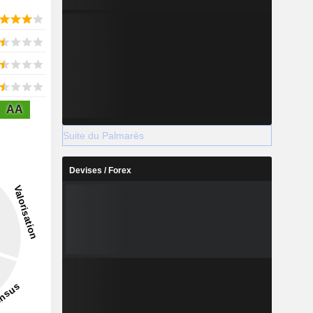
AA
Suite du Palmarès
Devises / Forex