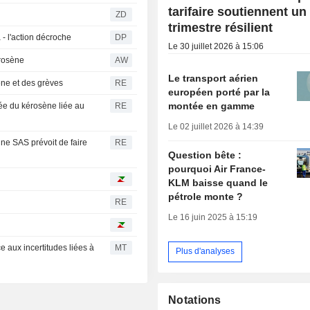
tarifaire soutiennent un
ZD
trimestre résilient
 - l'action décroche
DP
Le 30 juillet 2026 à 15:06
érosène
AW
Le transport aérien
sène et des grèves
RE
européen porté par la
montée en gamme
bée du kérosène liée au
RE
Le 02 juillet 2026 à 14:39
ne SAS prévoit de faire
RE
Question bête :
pourquoi Air France-
KLM baisse quand le
pétrole monte ?
RE
Le 16 juin 2025 à 15:19
e aux incertitudes liées à
MT
Plus d'analyses
Notations