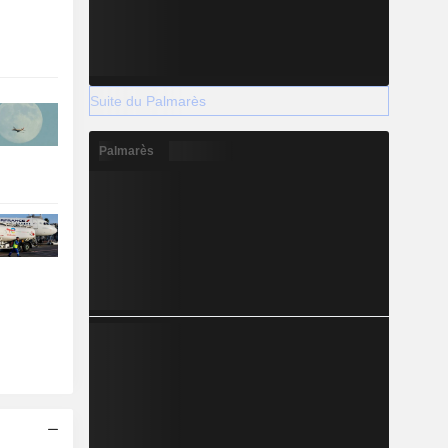
Suite du Palmarès
Palmarès