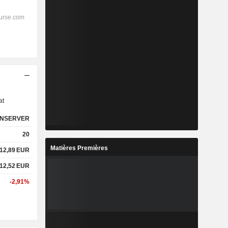
s
at
NSERVER
20
Matières Premières
12,89
EUR
12,52
EUR
-2,91%