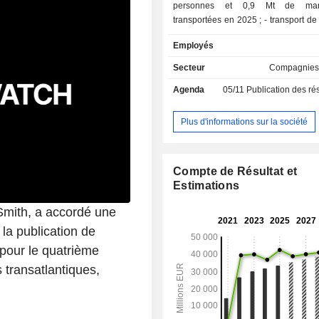
personnes et 0,9 Mt de marc
transportées en 2025 ; - transport de passagers
à bas prix (10,4% ; Transavia) : 26,1 
Employés
personnes transportées ; - prestations de
maintenance (7%) ; - autres (0,1%). A fin 2025,
Secteur
Compagnies
le groupe dispose d'une flotte de 
Agenda
05/11
Publication des résultats
(dont 289 détenus en propre et 307 e
répartis entre les flottes nationales
(268), KLM (188) et Transavia (140).
Plus d'informations sur la société
Compte de Résultat et
Estimations
Smith, a accordé une
la publication de
 pour le quatrième
s transatlantiques,