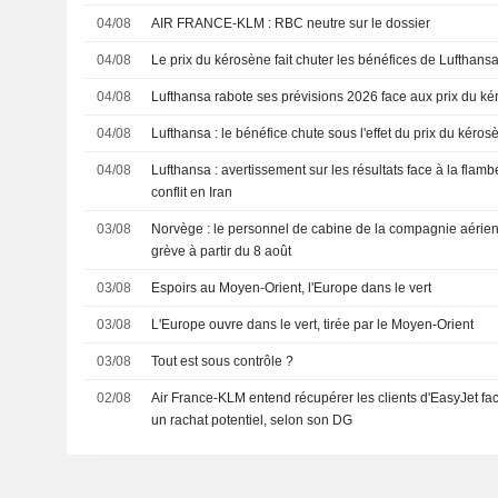
04/08
AIR FRANCE-KLM : RBC neutre sur le dossier
04/08
Le prix du kérosène fait chuter les bénéfices de Lufthansa
04/08
Lufthansa rabote ses prévisions 2026 face aux prix du k
04/08
Lufthansa : le bénéfice chute sous l'effet du prix du kéro
04/08
Lufthansa : avertissement sur les résultats face à la flam
conflit en Iran
03/08
Norvège : le personnel de cabine de la compagnie aérien
grève à partir du 8 août
03/08
Espoirs au Moyen-Orient, l'Europe dans le vert
03/08
L'Europe ouvre dans le vert, tirée par le Moyen-Orient
03/08
Tout est sous contrôle ?
02/08
Air France-KLM entend récupérer les clients d'EasyJet fac
un rachat potentiel, selon son DG