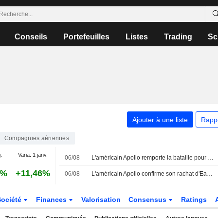
Conseils
Portefeuilles
Listes
Trading
Sc
Ajouter à une liste
Rapp
Compagnies aériennes
.
Varia. 1 janv.
06/08
L'américain Apollo remporte la bataille pour racheter EasyJet
0%
+11,46%
06/08
L'américain Apollo confirme son rachat d'EasyJet pour 5,7 milliards de livres
Société
Finances
Valorisation
Consensus
Ratings