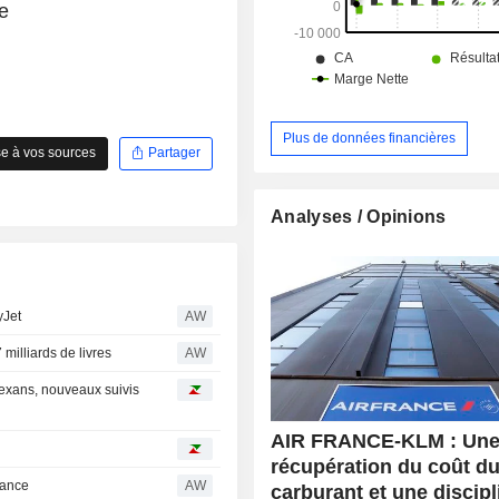
e
Plus de données financières
e à vos sources
Partager
Analyses / Opinions
yJet
AW
milliards de livres
AW
Nexans, nouveaux suivis
AIR FRANCE-KLM : Une 
récupération du coût d
rance
AW
carburant et une discipl