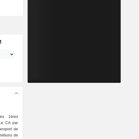
M
les 1ères
 Le CA par
millions de