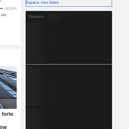
Espace mes listes
Palmarès
forte
u
ine