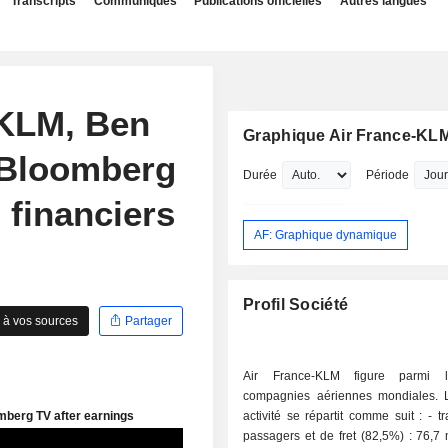
Transcripts
Communiqués
Publications officielles
Autres langues
-KLM, Ben
Graphique Air France-KL
 Bloomberg
Durée
Période
 financiers
AF: Graphique dynamique
Profil Société
 à vos sources
Partager
Air France-KLM figure parmi 
compagnies aériennes mondiales.
activité se répartit comme suit : - transport de
passagers et de fret (82,5%) : 76,7 