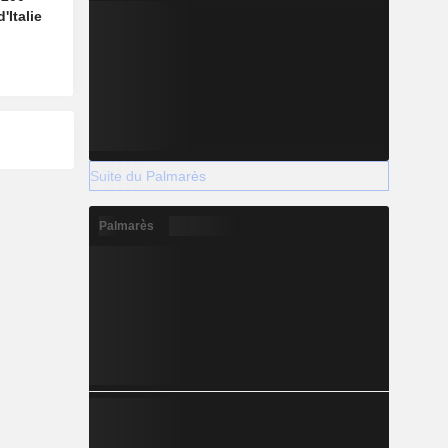
'Italie
Suite du Palmarès
Palmarès