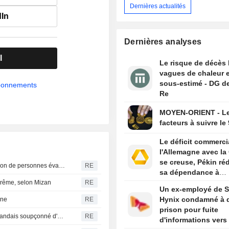
Dernières actualités
dIn
Dernières analyses
l
Le risque de décès 
vagues de chaleur 
sous-estimé - DG d
abonnements
Re
MOYEN-ORIENT - L
facteurs à suivre le
Le déficit commerci
l'Allemagne avec la
se creuse, Pékin ré
Le typhon Dolphin frappe la côte est de la Chine, un million de personnes évacuées
RE
sa dépendance à
l'industrie europée
prême, selon Mizan
RE
Un ex-employé de 
Hynix condamné à d
nne
RE
prison pour fuite
Les Émirats arabes unis extradent Daniel Kinahan, un Irlandais soupçonné d'être à la tête d'un gang criminel
RE
d'informations vers