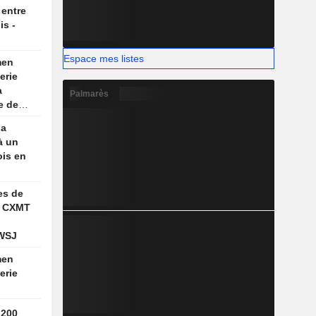
, selon
 entre
is -
Espace mes listes
men
erie
a
Palmarès
e de
aume
la
à un
ois en
es de
s CXMT
 WSJ
men
erie
 200