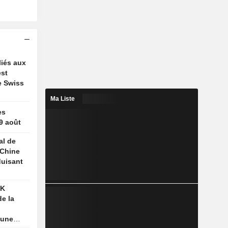
liés aux
est
e Swiss
Ma Liste
es
 9 août
al de
 Chine
duisant
nne
SK
e la
 une