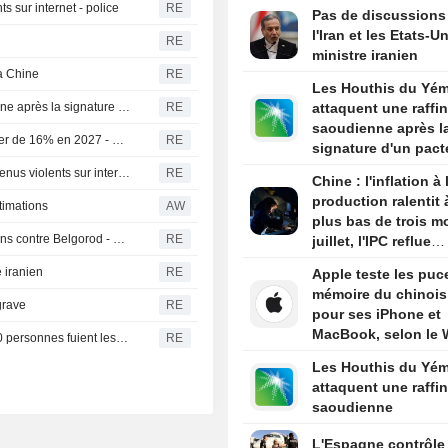
entreprise chinoise
s sur internet - police
RE
Pas de discussions
Yonhap
l'Iran et les Etats-Un
RE
ministre iranien
la Chine
RE
Les Houthis du Yé
Les Houthis du Yémen attaquent une raffinerie saoudienne après la signature d'un pacte de défense par le Royaume
RE
attaquent une raffin
saoudienne après l
Les dépenses de défense de Taïwan devraient augmenter de 16% en 2027 - médias
RE
signature d'un pact
défense par le Roy
Thaïlande-L'auteur de la fusillade avait regardé des contenus violents sur internet - police
RE
Chine : l'inflation à 
production ralentit 
stimations
AW
plus bas de trois m
Cinq personnes tuées par un attaque de drones ukrainiens contre Belgorod - autorités russes
RE
juillet, l'IPC reflue
également
e iranien
RE
Apple teste les puc
mémoire du chinoi
grave
RE
pour ses iPhone et
MacBook, selon le
La Colombie-Britannique déclare l'état d'urgence, 20.000 personnes fuient les flammes
RE
Les Houthis du Yé
attaquent une raffin
saoudienne
L'Espagne contrôle