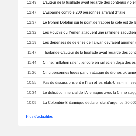
12:49
L'auteur de la fusillade avait regardé des contenus violent
12:47
L'Espagne contrôle 200 personnes arrivant d'Italie
12:37
Le typhon Dolphin sur le point de frapper la côte est de 
12:32
12:19
11:47
11:44
Chine: l'inflation ralentit encore en juillet, en deçà des e
11:26
10:55
Pas de discussions entre l'Iran et les Etats-Unis - ministr
10:34
Le déficit commercial de l'Allemagne avec la Chine s'ag
10:09
Plus d'actualités