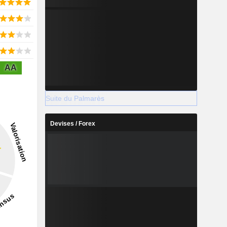
AA
Suite du Palmarès
Devises / Forex