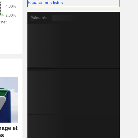
Espace mes listes
Palmarès
nage et
es