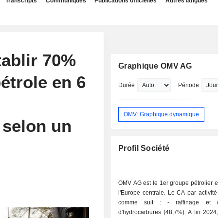
Transcripts
Communiqués
Publications officielles
Autres langues
tablir 70%
Graphique OMV AG
étrole en 6
Durée
Période
OMV: Graphique dynamique
 selon un
Profil Société
OMV AG est le 1er groupe pétrolier e
l'Europe centrale. Le CA par activité 
comme suit : - raffinage et distribution
d'hydrocarbures (48,7%). A fin 2024