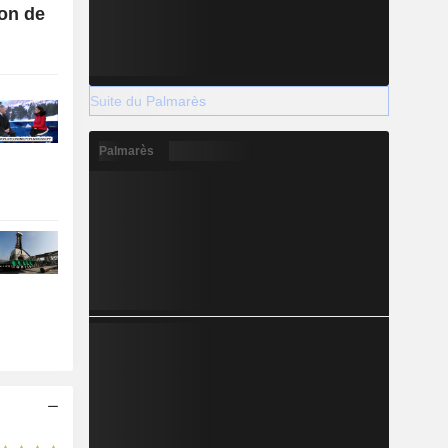
ion de
Suite du Palmarès
Palmarès