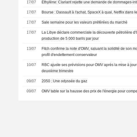
17/07
Ethylène: Clariant rejette une demande de dommages-in
17/07
Bourse : Dassault à l'achat, SpaceX à quai, Netflix dans 
17/07
Sale semaine pour les valeurs préférées du marché
17/07
La Libye déclare commerciale la découverte pétrolière d'
production de 5 000 barils par jour
13/07
Fitch confirme la note d'OMV, saluant la solidité de son
profil d'endettement conservateur
10/07
RBC ajuste ses prévisions pour OMV après la mise à jour
deuxième trimestre
09/07
2050 : Une odyssée du gaz
09/07
OMV table sur la hausse des prix de l'énergie pour compen