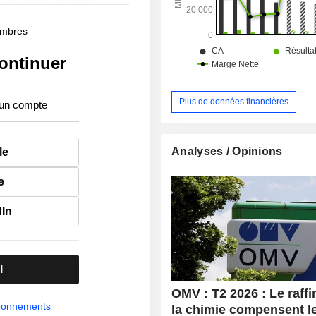
membres
ontinuer
Plus de données financières
 un compte
Analyses / Opinions
le
e
dIn
l
OMV : T2 2026 : Le raffi
abonnements
la chimie compensent l