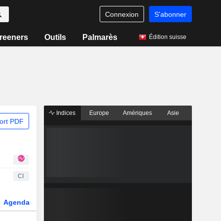
Connexion
S'abonner
reeners
Outils
Palmarès
Édition suisse
Indices
Europe
Amériques
Asie
ort PDF
CI
Agenda
Secteur
Dérivés
Fonds et ETFs