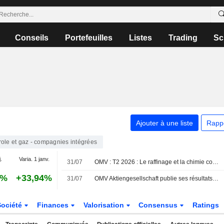
Conseils
Portefeuilles
Listes
Trading
Sc
Ajouter à une liste
Rapp
role et gaz - compagnies intégrées
.
Varia. 1 janv.
31/07
OMV : T2 2026 : Le raffinage et la chimie compensent les contraintes à l'exportation de l'Amont
2%
+33,94%
31/07
OMV Aktiengesellschaft publie ses résultats pour le deuxième trimestre et le premier semestre clos le 30 juin 2026
Société
Finances
Valorisation
Consensus
Ratings