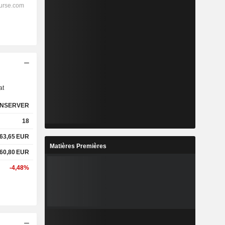
s
at
NSERVER
18
63,65
EUR
Matières Premières
60,80
EUR
-4,48%