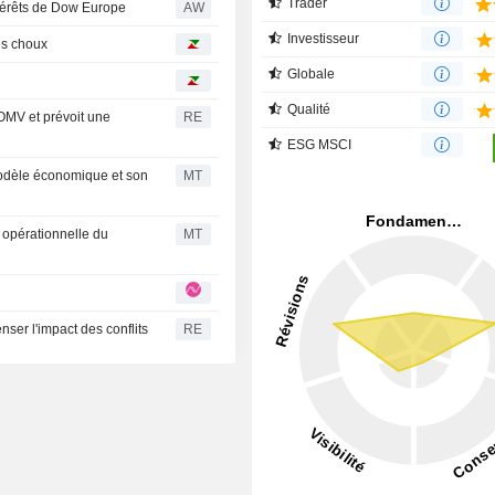
Trader
térêts de Dow Europe
AW
Investisseur
les choux
Globale
Qualité
OMV et prévoit une
RE
ESG MSCI
 modèle économique et son
MT
 opérationnelle du
MT
ser l'impact des conflits
RE