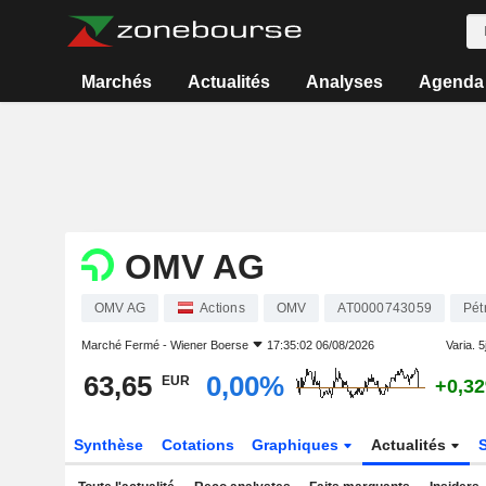
Marchés
Actualités
Analyses
Agenda
OMV AG
OMV AG
Actions
OMV
AT0000743059
Pét
Marché Fermé -
Wiener Boerse
17:35:02 06/08/2026
Varia. 5j
63,65
0,00%
EUR
+0,3
Synthèse
Cotations
Graphiques
Actualités