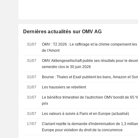
Dernières actualités sur OMV AG
31/07
OMV : T2 2026 : Le raffinage et la chimie compensent les contraintes à l'exportation
de l'Amont
31/07
OMV Aktiengesellschaft publie ses résultats pour le deuxi
semestre clos le 30 juin 2026
31/07
Bourse : Thales et Exail publient les bans, Amazon et Sony
31/07
Les haussiers se rebellent
31/07
Le bénéfice trimestriel de l'autrichien OMV bondit de 65 
prix
31/07
Les valeurs à suivre à Paris et en Europe (actualisé)
17/07
Clariant rejette la demande d'indemnisation de 1,3 millia
Europe pour violation du droit de la concurrence