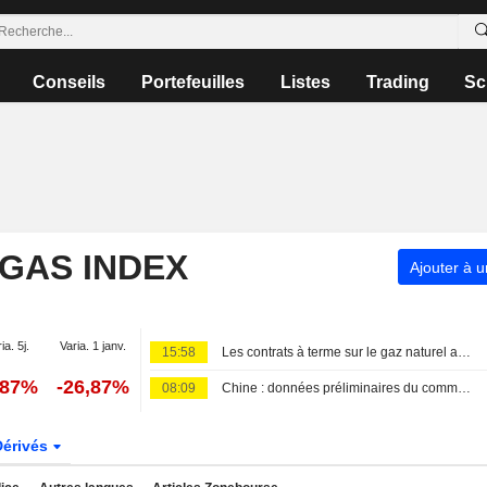
Conseils
Portefeuilles
Listes
Trading
Sc
 GAS INDEX
Ajouter à u
ia. 5j.
Varia. 1 janv.
15:58
Les contrats à terme sur le gaz naturel américain progressent grâce à la hausse des exportations de GNL
,87%
-26,87%
08:09
Chine : données préliminaires du commerce des matières premières pour juillet
Dérivés