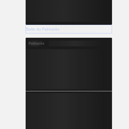
Suite du Palmarès
Palmarès