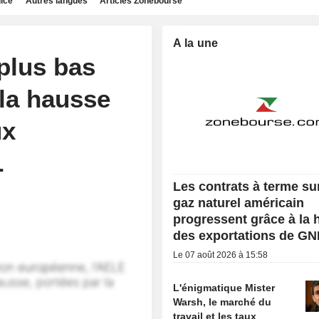
dice
Autres langues
Articles Zonebourse
A la une
plus bas
 la hausse
ux
L
Les contrats à terme sur
gaz naturel américain
progressent grâce à la
des exportations de GN
Le 07 août 2026 à 15:58
L'énigmatique Mister
Warsh, le marché du
travail et les taux