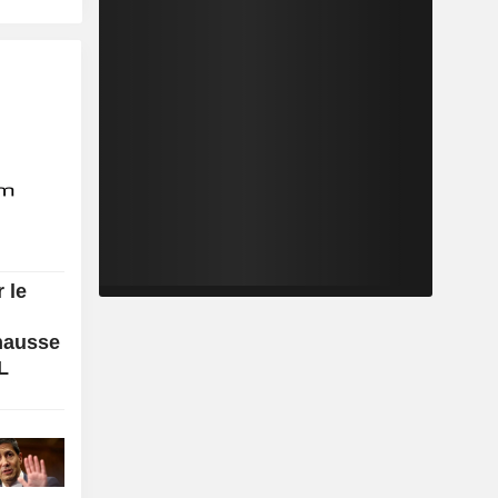
 le
 hausse
L