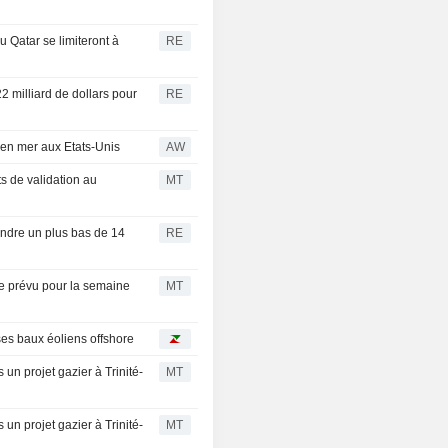
 Qatar se limiteront à
RE
2 milliard de dollars pour
RE
 en mer aux Etats-Unis
AW
 de validation au
MT
eindre un plus bas de 14
RE
ue prévu pour la semaine
MT
es baux éoliens offshore
un projet gazier à Trinité-
MT
un projet gazier à Trinité-
MT