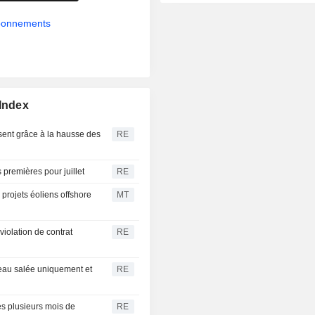
abonnements
 Index
ssent grâce à la hausse des
RE
premières pour juillet
RE
 projets éoliens offshore
MT
iolation de contrat
RE
'eau salée uniquement et
RE
rès plusieurs mois de
RE