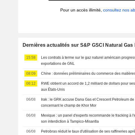
Pour un accès illimité,
consultez nos 
Dernières actualités sur S&P GSCI Natural Gas
15:58
Les contrats à terme sur le gaz naturel américain progre
exportations de GNL
08:09
Chine : données préliminaires du commerce des matières 
06:12
RWE obtient un accord de 1,2 milliard de dollars pour ses
aux États-Unis
06/08
Irak : le GRK accuse Dana Gas et Crescent Petroleum de v
concernant le champ de Khor Mor
06/08
Mexique : un panel d'experts recommande le fracking à l
son interdiction à Tampico-Misantla
06/08
Petrobras réduit le taux d'utilisation de ses raffineries ap