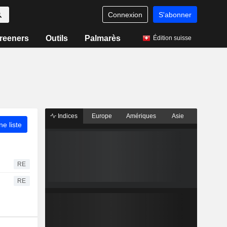
Connexion
S'abonner
reeners
Outils
Palmarès
Édition suisse
Indices
Europe
Amériques
Asie
ne liste
RE
RE