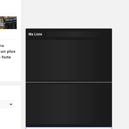
Ma Liste
ins
 un plus
 forte