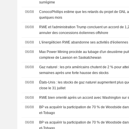
surrégime
06/08
ConocoPhillips estime que les retards du projet de GNL au
quelques mois
06/08
RWE et l'administration Trump concluent un accord de 1,2
annuler des concessions éoliennes offshore
06/08
L'énergéticien RWE abandonne ses activités d'éoliennes
06/08
Max Power Mining procède au tubage d'un deuxième puits
complexe de Lawson en Saskatchewan
06/08
Gaz naturel : les prix américains chutent de 2 % pour att
semaines après une forte hausse des stocks
06/08
États-Unis : les stocks de gaz naturel augmentent plus q
close le 31 juillet
06/08
RWE bien orienté après un accord avec Washington sur s
06/08
BP va acquérir la participation de 70 % de Woodside dans 
et-Tobago
06/08
BP va acquérir la participation de 70 % de Woodside dans 
et-Tobago