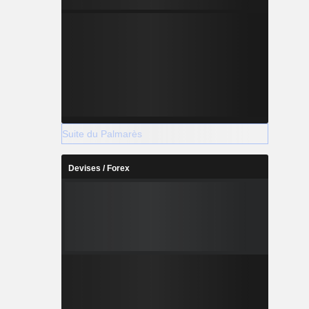
Suite du Palmarès
Devises / Forex