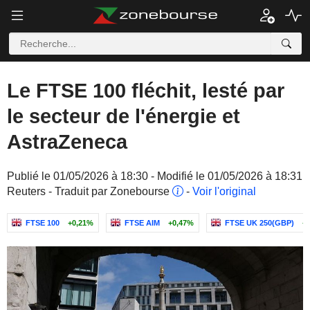
Le FTSE 100 fléchit, lesté par
le secteur de l'énergie et
AstraZeneca
Publié le 01/05/2026 à 18:30 - Modifié le 01/05/2026 à 18:31
Reuters - Traduit par Zonebourse
-
Voir l'original
FTSE 100
+0,21%
FTSE AIM
+0,47%
FTSE UK 250(GBP)
+