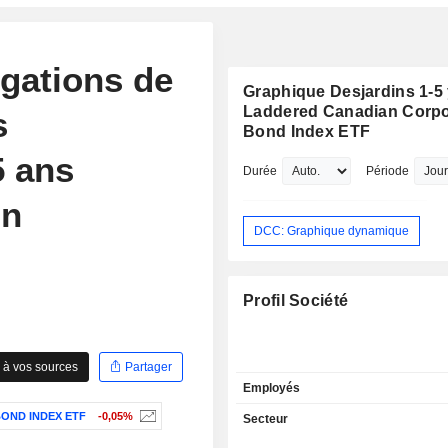
igations de
Graphique Desjardins 1-5
Laddered Canadian Corpo
s
Bond Index ETF
5 ans
Durée
Période
un
DCC: Graphique dynamique
Profil Société
 à vos sources
Partager
Employés
OND INDEX ETF
-0,05%
Secteur