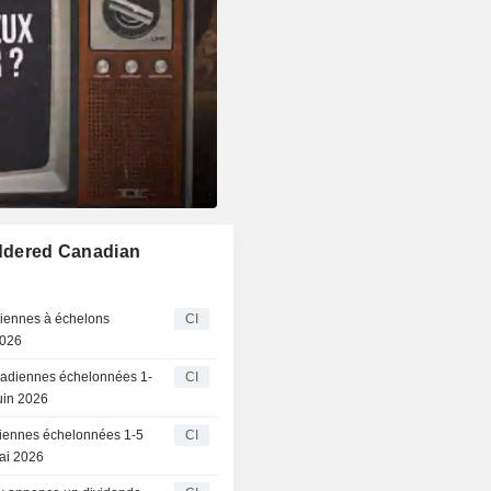
addered Canadian
diennes à échelons
CI
2026
anadiennes échelonnées 1-
CI
uin 2026
adiennes échelonnées 1-5
CI
ai 2026