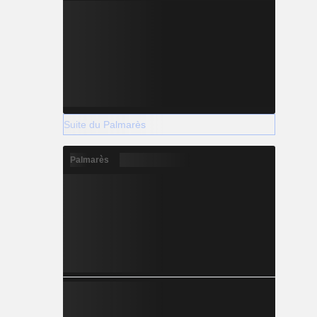
Suite du Palmarès
Palmarès