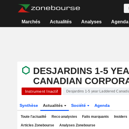
Marchés
Actualités
Analyses
Agenda
DESJARDINS 1-5 YE
CANADIAN CORPORA
Instrument Inactif
Desjardins 1-5 year Laddered Canadi
Synthèse
Actualités
Société
Agenda
Toute l'actualité
Reco analystes
Faits marquants
Insiders
Articles Zonebourse
Analyses Zonebourse