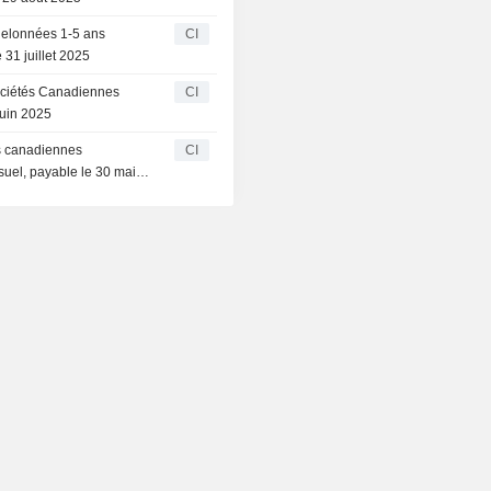
helonnées 1-5 ans
CI
31 juillet 2025
ociétés Canadiennes
CI
juin 2025
és canadiennes
CI
uel, payable le 30 mai