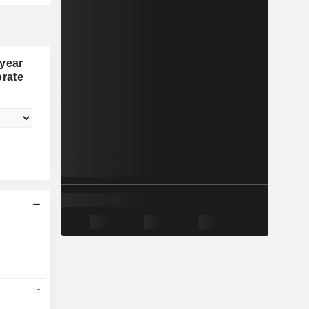
 year
rate
-
-