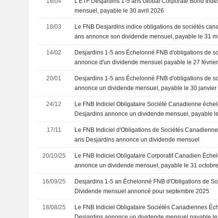
18/04
L'ETF Desjardins 1-5 ans Global Corporate Bond Ind
mensuel, payable le 30 avril 2026
18/03
Le FNB Desjardins indice obligations de sociétés ca
ans annonce son dividende mensuel, payable le 31 m
14/02
Desjardins 1-5 ans Échelonné FNB d'obligations de s
annonce d'un dividende mensuel payable le 27 févrie
20/01
Desjardins 1-5 ans Échelonné FNB d'obligations de s
annonce un dividende mensuel, payable le 30 janvier
24/12
Le FNB Indiciel Obligataire Société Canadienne échel
Desjardins annonce un dividende mensuel, payable le
17/11
Le FNB Indiciel d'Obligations de Sociétés Canadienn
ans Desjardins annonce un dividende mensuel
20/10/25
Le FNB Indiciel Obligataire Corporatif Canadien Éche
annonce un dividende mensuel, payable le 31 octobr
16/09/25
Desjardins 1-5 an Échelonné FNB d'Obligations de So
Dividende mensuel annoncé pour septembre 2025
18/08/25
Le FNB Indiciel Obligataire Sociétés Canadiennes Éc
Desjardins annonce un dividende mensuel payable le