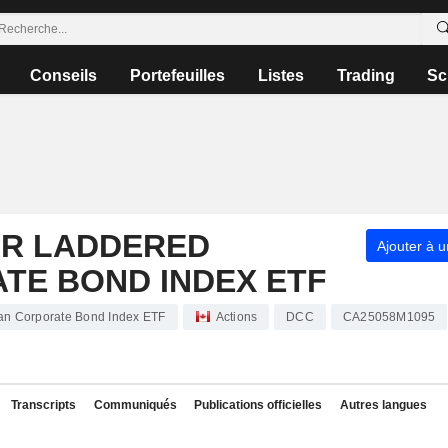
Conseils
Portefeuilles
Listes
Trading
Sc
AR LADDERED
Ajouter à u
TE BOND INDEX ETF
an Corporate Bond Index ETF
Actions
DCC
CA25058M1095
Transcripts
Communiqués
Publications officielles
Autres langues