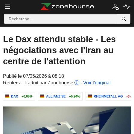
Le Dax attendu stable - Les
négociations avec l'Iran au
centre de l'attention
Publié le 07/05/2026 à 08:18
Reuters - Traduit par Zonebourse
-
Voir l'original
DAX
+0,05%
ALLIANZ SE
+0,94%
RHEINMETALL AG
-3,4