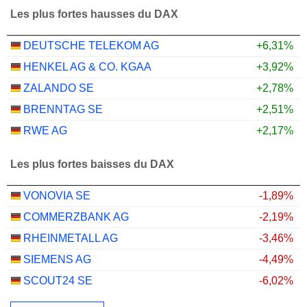
Les plus fortes hausses du DAX
DEUTSCHE TELEKOM AG
+6,31%
HENKEL AG & CO. KGAA
+3,92%
ZALANDO SE
+2,78%
BRENNTAG SE
+2,51%
RWE AG
+2,17%
Les plus fortes baisses du DAX
VONOVIA SE
-1,89%
COMMERZBANK AG
-2,19%
RHEINMETALL AG
-3,46%
SIEMENS AG
-4,49%
SCOUT24 SE
-6,02%