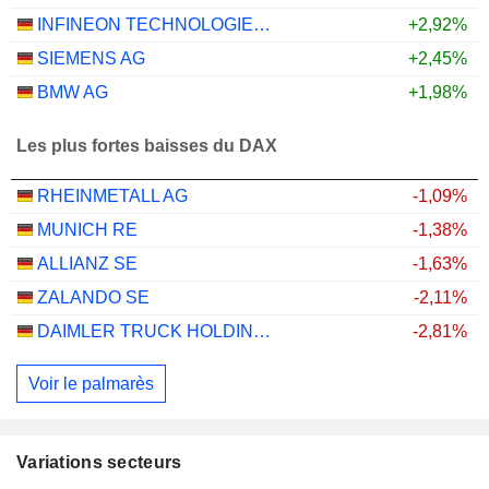
INFINEON TECHNOLOGIES AG
+2,92%
SIEMENS AG
+2,45%
BMW AG
+1,98%
Les plus fortes baisses du DAX
RHEINMETALL AG
-1,09%
MUNICH RE
-1,38%
ALLIANZ SE
-1,63%
ZALANDO SE
-2,11%
DAIMLER TRUCK HOLDING AG
-2,81%
Voir le palmarès
Variations secteurs