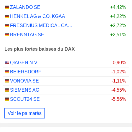
ZALANDO SE
+4,42%
HENKEL AG & CO. KGAA
+4,22%
FRESENIUS MEDICAL CARE AG
+2,72%
BRENNTAG SE
+2,51%
Les plus fortes baisses du DAX
QIAGEN N.V.
-0,90%
BEIERSDORF
-1,02%
VONOVIA SE
-1,11%
SIEMENS AG
-4,55%
SCOUT24 SE
-5,56%
Voir le palmarès