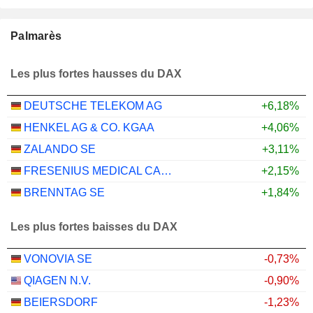
Palmarès
Les plus fortes hausses du DAX
DEUTSCHE TELEKOM AG
+6,18%
HENKEL AG & CO. KGAA
+4,06%
ZALANDO SE
+3,11%
FRESENIUS MEDICAL CARE AG
+2,15%
BRENNTAG SE
+1,84%
Les plus fortes baisses du DAX
VONOVIA SE
-0,73%
QIAGEN N.V.
-0,90%
BEIERSDORF
-1,23%