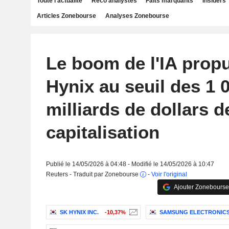
Toute l'actualité
Reco analystes
Faits marquants
Insiders
Articles Zonebourse
Analyses Zonebourse
Le boom de l'IA prop
Hynix au seuil des 1 
milliards de dollars d
capitalisation
Publié le 14/05/2026 à 04:48 - Modifié le 14/05/2026 à 10:47
Reuters - Traduit par Zonebourse
-
Voir l'original
Ajouter Zonebourse
SK HYNIX INC.
-10,37%
SAMSUNG ELECTRONICS 