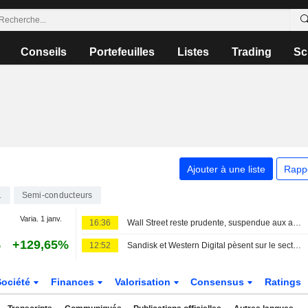
Conseils
Portefeuilles
Listes
Trading
Sc
Ajouter à une liste
Rapp
1
Semi-conducteurs
Varia. 1 janv.
16:36
Wall Street reste prudente, suspendue aux avancées géopolitiques
%
+129,65%
12:52
Sandisk et Western Digital pèsent sur le secteur des puces, des attentes élevées éclipsant de solides résultats
Société
Finances
Valorisation
Consensus
Ratings