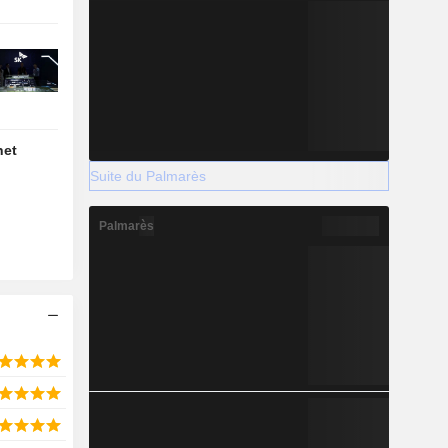
net
Suite du Palmarès
Palmarès