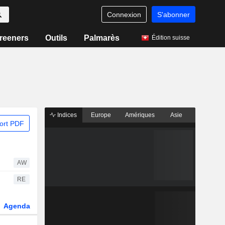
Connexion
S'abonner
reeners
Outils
Palmarès
Édition suisse
Indices
Europe
Amériques
Asie
ort PDF
AW
RE
Agenda
Secteur
Fonds et ETFs