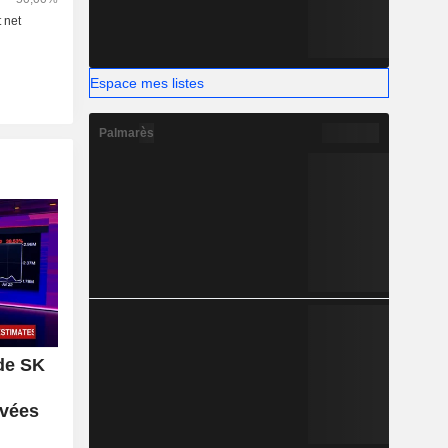
Espace mes listes
Palmarès
de SK
evées