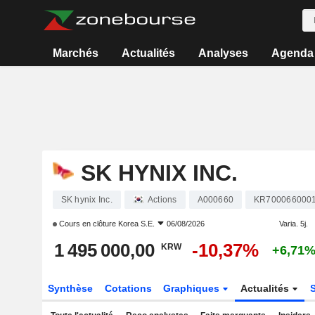
Marchés
Actualités
Analyses
Agenda
SK HYNIX INC.
SK hynix Inc.
Actions
A000660
KR700066000
Cours en clôture
Korea S.E.
06/08/2026
Varia. 5j.
1 495 000,00
-10,37%
KRW
+6,71
Synthèse
Cotations
Graphiques
Actualités