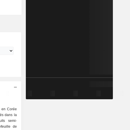
e en Corée
tés dans la
uits semi-
feuille de