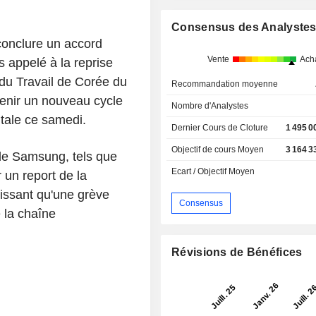
Consensus des Analyste
conclure un accord
Vente
Ach
s appelé à la reprise
du Travail de Corée du
Recommandation moyenne
tenir un nouveau cycle
Nombre d'Analystes
tale ce samedi.
Dernier Cours de Cloture
1 495 0
Objectif de cours Moyen
3 164 3
de Samsung, tels que
Ecart / Objectif Moyen
 un report de la
issant qu'une grève
Consensus
e la chaîne
Révisions de Bénéfices