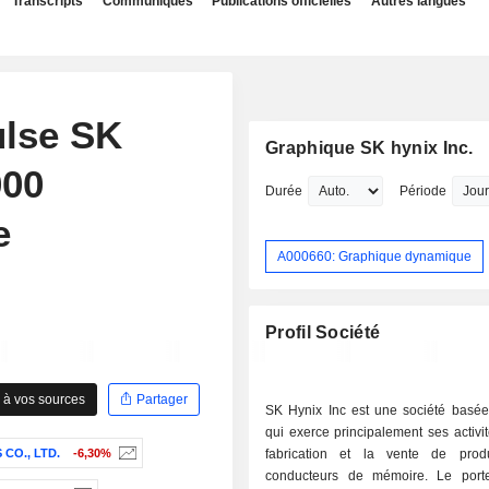
Transcripts
Communiqués
Publications officielles
Autres langues
ulse SK
Graphique SK hynix Inc.
000
Durée
Période
e
A000660: Graphique dynamique
Profil Société
 à vos sources
Partager
SK Hynix Inc est une société basé
qui exerce principalement ses activi
CO., LTD.
-6,30%
fabrication et la vente de prod
conducteurs de mémoire. Le porte