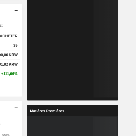
s
at
ACHETER
39
00,00
KRW
31,82
KRW
+111,66%
Matières Premières