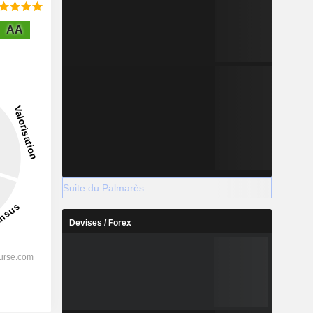
AA
Suite du Palmarès
Devises / Forex