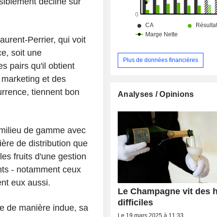
siblement décliné sur
aurent-Perrier, qui voit
e, soit une
Plus de données financières
 pairs qu'il obtient
e marketing et des
urrence, tiennent bon
Analyses / Opinions
t milieu de gamme avec
ère de distribution que
les fruits d'une gestion
nts - notamment ceux
ent eux aussi.
Le Champagne vit des 
difficiles
xe de manière indue, sa
Le 19 mars 2025 à 11:33