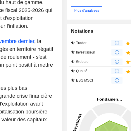
e du haut de gamme.
ce fiscal 2025-2026 qui
Plus d'analyses
t d'exploitation
 l'inflation.
Notations
ovembre dernier
, la
Trader
és en territoire négatif
Investisseur
de roulement - s'est
Globale
n point positif à mettre
Qualité
ESG MSCI
ses plus bas
rande crise financière
d'exploitation avant
talisation boursière
a valeur des capitaux