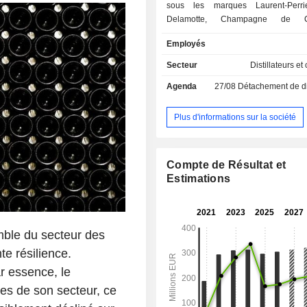
sous les marques Laurent-Perrie
Delamotte, Champagne de Cas
Jeanmaire, Oudinot et Beaum
Employés
commercialisation des produits est 
travers de magasins spécialisés (re
Secteur
Distillateurs et
hôtels, bars et détaillants cavistes),
Agenda
27/08
Détachement de dividend
et moyennes surfaces et par le biais 
directe. La répartition géographique du CA est
la suivante : France (17,8%), Europe
Plus d'informations sur la société
autres (37,5%).
Compte de Résultat et
Estimations
mble du secteur des
te résilience.
r essence, le
es de son secteur, ce