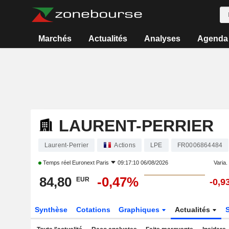
Marchés
Actualités
Analyses
Agenda
LAURENT-PERRIER
Laurent-Perrier
Actions
LPE
FR0006864484
Temps réel
Euronext Paris
09:17:10 06/08/2026
Varia. 
84,80
-0,47%
EUR
-0,9
Synthèse
Cotations
Graphiques
Actualités