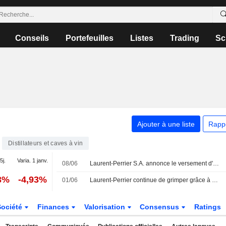
Conseils
Portefeuilles
Listes
Trading
Sc
Ajouter à une liste
Rapp
Distillateurs et caves à vin
5j.
Varia. 1 janv.
08/06
Laurent-Perrier S.A. annonce le versement d'un dividende annuel, payable le 31 août 2026
3%
-4,93%
01/06
Laurent-Perrier continue de grimper grâce à Oddo BHF
Société
Finances
Valorisation
Consensus
Ratings