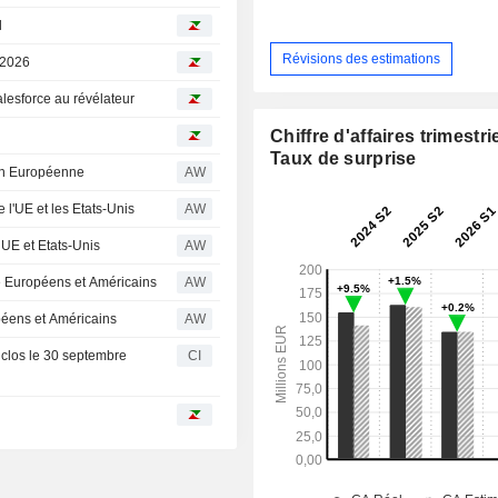
l
Révisions des estimations
 2026
alesforce au révélateur
Chiffre d'affaires trimestrie
Taux de surprise
ion Européenne
AW
l'UE et les Etats-Unis
AW
 UE et Etats-Unis
AW
e Européens et Américains
AW
opéens et Américains
AW
e clos le 30 septembre
CI