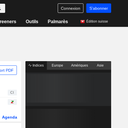
Connexion
S'abonner
reeners
Outils
Palmarès
Édition suisse
Indices
Europe
Amériques
Asie
ort PDF
CI
Agenda
Secteur
Dérivés