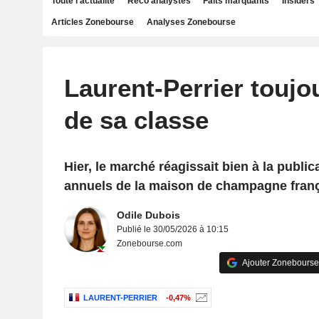
Toute l'actualité
Reco analystes
Faits marquants
Insiders
Articles Zonebourse
Analyses Zonebourse
Laurent-Perrier toujo
de sa classe
Hier, le marché réagissait bien à la public
annuels de la maison de champagne franç
Odile Dubois
Publié le 30/05/2026 à 10:15
Zonebourse.com
Ajouter Zonebourse
LAURENT-PERRIER
-0,47%