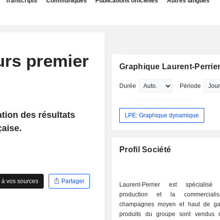
Transcripts
Communiqués
Publications officielles
Autres langues
urs premier
Graphique Laurent-Perrie
Durée
Période
ation des résultats
LPE: Graphique dynamique
aise.
Profil Société
 à vos sources
Partager
Laurent-Perrier est spécialis
production et la commerciali
champagnes moyen et haut de g
produits du groupe sont vendus 