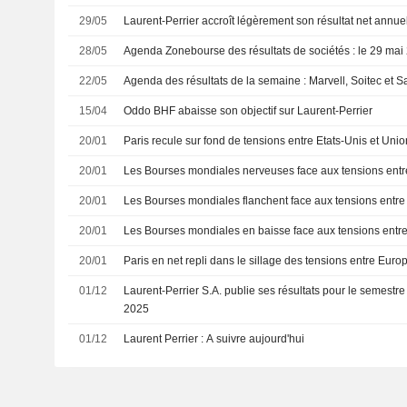
29/05
Laurent-Perrier accroît légèrement son résultat net annue
28/05
Agenda Zonebourse des résultats de sociétés : le 29 mai
22/05
Agenda des résultats de la semaine : Marvell, Soitec et S
15/04
Oddo BHF abaisse son objectif sur Laurent-Perrier
20/01
Paris recule sur fond de tensions entre Etats-Unis et Un
20/01
Les Bourses mondiales nerveuses face aux tensions entre 
20/01
Les Bourses mondiales flanchent face aux tensions entre
20/01
Les Bourses mondiales en baisse face aux tensions entr
20/01
Paris en net repli dans le sillage des tensions entre Eur
01/12
Laurent-Perrier S.A. publie ses résultats pour le semestr
2025
01/12
Laurent Perrier : A suivre aujourd'hui