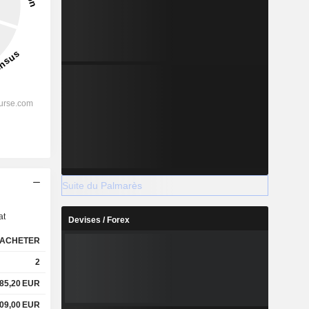
s
Suite du Palmarès
at
Devises / Forex
ACHETER
2
85,20
EUR
09,00
EUR