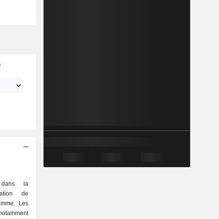
r
é dans la
sation de
amme. Les
notamment