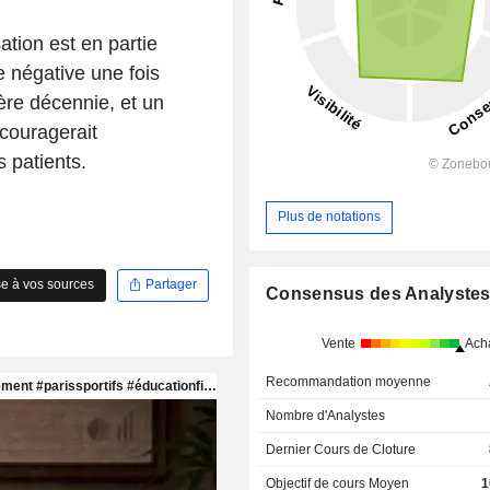
ation est en partie
e négative une fois
ière décennie, et un
couragerait
 patients.
Plus de notations
e à vos sources
Partager
Consensus des Analyste
Vente
Ach
Recommandation moyenne
Nombre d'Analystes
Dernier Cours de Cloture
Objectif de cours Moyen
1