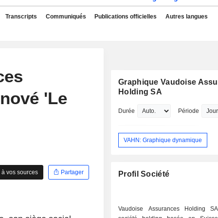
Transcripts
Communiqués
Publications officielles
Autres langues
ces
Graphique Vaudoise Ass
Holding SA
énové 'Le
Durée
Période
VAHN: Graphique dynamique
 à vos sources
Partager
Profil Société
Vaudoise Assurances Holding S