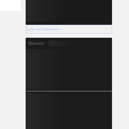
Suite du Palmarès
Palmarès