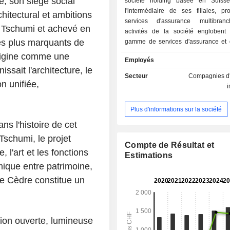
, son siège social
société holding basée en Suisse
l'intermédiaire de ses filiales, p
itectural et ambitions
services d'assurance multibran
n Tschumi et achevé en
activités de la société englobent
les plus marquants de
gamme de services d'assurance et 
des risques fournis par ses filia
origine comme une
Employés
décembre 2012, sa gamme de 
issait l'architecture, le
d'assurance couvrait les véhicules 
Secteur
Compagnies d
on unifiée,
accidents et la maladie (11 %), l'ince
risques divers (30 %), l'assurance 
ainsi que la responsabilité civile 
Plus d'informations sur la société
principaux clients de la sociét
s l'histoire de cet
particuliers, les petites et moyennes 
les collectivités locales, les soci
Tschumi, le projet
entreprises nouvellement créées
Compte de Résultat et
, l'art et les fonctions
détenue à 67,6 % par la Mutuelle Va
Estimations
ique entre patrimoine,
31 décembre 2012, Vaudoise A
Holding SA comptait quatre filiales 
Le Cèdre constitue un
détenues à 100 %, à savoir Vaudoise
Valorlife, Vaudoise Vie, ainsi que 
SA. La société détient égalemen
capital social de la société Orion, qui
ion ouverte, lumineuse
services d’assurance de protection ju