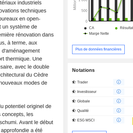
ériaux industriels
novations techniques
s bureaux en open-
et un système de
remière rénovation dans
us, à terme, aux
Plus de données financières
ère d'aménagement
ort thermique. Une
saire, avec le double
Notations
architectural du Cèdre
ux nouveaux modes de
Trader
Investisseur
Globale
u potentiel originel de
Qualité
s concepts, les
ESG MSCI
schumi. Avant le début
 approfondie a été