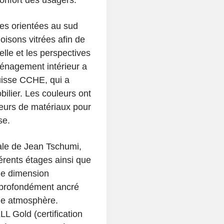
confort des usagers.
res orientées au sud
isons vitrées afin de
elle et les perspectives
énagement intérieur a
uisse CCHE, qui a
ilier. Les couleurs ont
seurs de matériaux pour
se.
nale de Jean Tschumi,
fférents étages ainsi que
une dimension
t profondément ancré
une atmosphère.
L Gold (certification