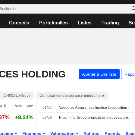
Conseils
Portefeuilles
Listes
Trading
Sc
CES HOLDING
Ajouter à une liste
Rapp
CH0021545667
Compagnies d'assurance immobilière
a. 5j.
Varia. 1 janv.
01/07
Vaudoise Assurances finalise l'acquisition de Procimmo
,87%
+8,24%
08/06
Procimmo Group propose un nouveau président au conseil d'administration
Société
Finances
Valorisation
Ratings
Agenda
Sec