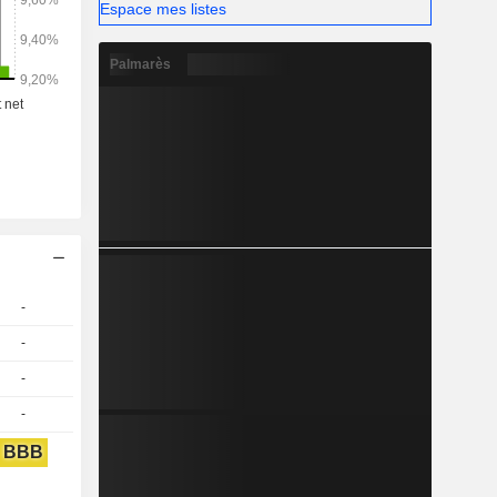
Espace mes listes
Palmarès
-
-
-
-
BBB