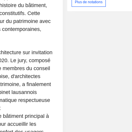
Plus de notations
'histoire du bâtiment,
onstitutifs. Cette
eur du patrimoine avec
es contemporaines,
itecture sur invitation
020. Le jury, composé
de membres du conseil
ise, d'architectes
trimoine, a finalement
binet lausannois
matique respectueuse
t
bâtiment principal à
ur accueillir les