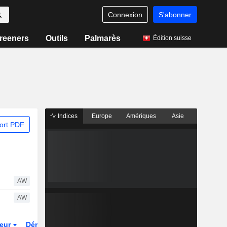
Connexion
S'abonner
reeners
Outils
Palmarès
Édition suisse
Indices
Europe
Amériques
Asie
ort PDF
AW
AW
teur
Dérivés