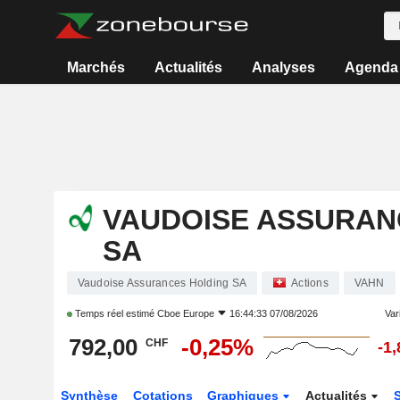
Marchés
Actualités
Analyses
Agenda
VAUDOISE ASSURAN
SA
Vaudoise Assurances Holding SA
Actions
VAHN
Temps réel estimé
Cboe Europe
16:44:33 07/08/2026
Vari
792,00
-0,25%
CHF
-1
Synthèse
Cotations
Graphiques
Actualités