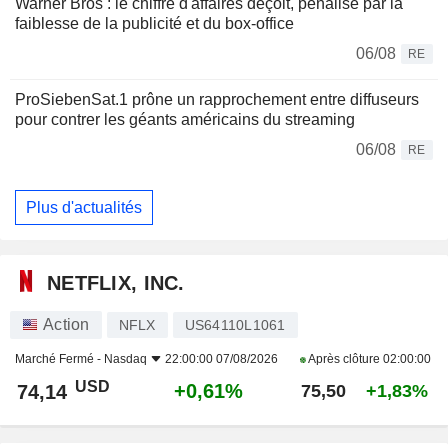
Warner Bros : le chiffre d'affaires déçoit, pénalisé par la
faiblesse de la publicité et du box-office
06/08
RE
ProSiebenSat.1 prône un rapprochement entre diffuseurs
pour contrer les géants américains du streaming
06/08
RE
Plus d'actualités
NETFLIX, INC.
Action
NFLX
US64110L1061
Marché Fermé -
Nasdaq
22:00:00 07/08/2026
Après clôture
02:00:00
USD
+0,61%
74,14
75,50
+1,83%