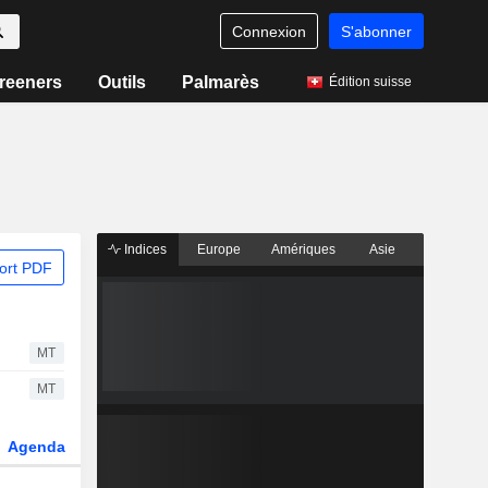
Connexion
S'abonner
reeners
Outils
Palmarès
Édition suisse
Indices
Europe
Amériques
Asie
ort PDF
MT
MT
Agenda
Secteur
Dérivés
Fonds et ETFs