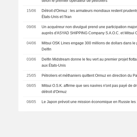
selon le premier opérateur de pétroliers
15/06
Détroit d'Ormuz : les armateurs mondiaux restent prudents
États-Unis et l'Iran
09/06
Un acquéreur non divulgué prend une participation majo
auprès d'ASYAD SHIPPING Company S.A.O.C. et Mitsui O.
(TSE:9104) pour 23 millions de dollars.
04/06
Mitsui OSK Lines engage 300 millions de dollars dans le 
Delfin
03/06
Delfin Midstream donne le feu vert au premier projet flott
aux États-Unis
25/05
Pétroliers et méthaniers quittent Ormuz en direction du Pa
08/05
Mitsui O.S.K. affirme que ses navires n'ont pas payé de d
détroit d'Ormuz
08/05
Le Japon prévoit une mission économique en Russie les 