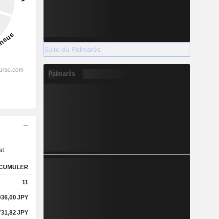
Suite du Palmarès
Palmarès
s
at
CUMULER
11
036,00
JPY
731,82
JPY