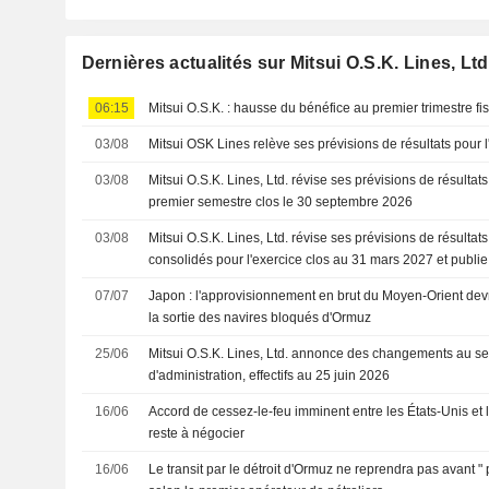
Dernières actualités sur Mitsui O.S.K. Lines, Ltd
06:15
Mitsui O.S.K. : hausse du bénéfice au premier trimestre fi
03/08
Mitsui OSK Lines relève ses prévisions de résultats pour 
03/08
Mitsui O.S.K. Lines, Ltd. révise ses prévisions de résultat
premier semestre clos le 30 septembre 2026
03/08
Mitsui O.S.K. Lines, Ltd. révise ses prévisions de résultat
consolidés pour l'exercice clos au 31 mars 2027 et publie
premier semestre clos au 30 septembre 2026
07/07
Japon : l'approvisionnement en brut du Moyen-Orient devra
la sortie des navires bloqués d'Ormuz
25/06
Mitsui O.S.K. Lines, Ltd. annonce des changements au se
d'administration, effectifs au 25 juin 2026
16/06
Accord de cessez-le-feu imminent entre les États-Unis et l
reste à négocier
16/06
Le transit par le détroit d'Ormuz ne reprendra pas avant "