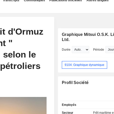
Transcripts
Communiqués
Publications officielles
Autres langues
oit d'Ormuz
Graphique Mitsui O.S.K. L
Ltd.
t "
Durée
Période
 selon le
pétroliers
9104: Graphique dynamique
Profil Société
Employés
Secteur
Frêt maritime e