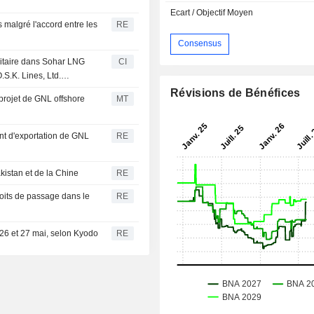
Ecart / Objectif Moyen
 malgré l'accord entre les
RE
Consensus
ritaire dans Sohar LNG
CI
S.K. Lines, Ltd.
Révisions de Bénéfices
projet de GNL offshore
MT
ant d'exportation de GNL
RE
kistan et de la Chine
RE
roits de passage dans le
RE
26 et 27 mai, selon Kyodo
RE