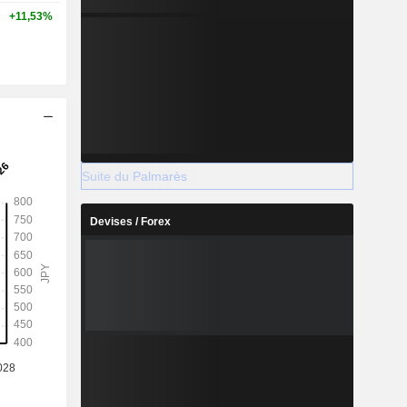
+11,53%
Suite du Palmarès
Devises / Forex