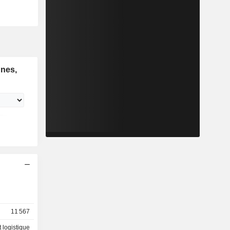
ines,
11 567
t logistique