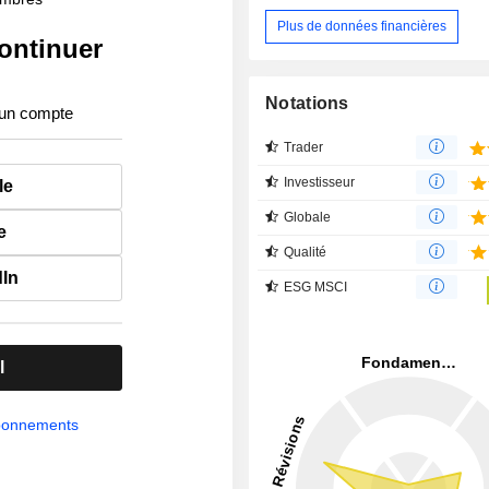
Plus de données financières
ontinuer
Notations
 un compte
Trader
Investisseur
le
Globale
e
Qualité
dIn
ESG MSCI
l
abonnements