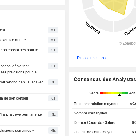
.
scal
MT
l'exercice annuel
MT
s non consolidés pour le
CI
Plus de notations
s consolidés et non
CI
 ses prévisions pour le
Consensus des Analyste
it rebondir en juillet avec
RE
Vente
Ach
in de son conseil
CI
Recommandation moyenne
AC
Nombre d'Analystes
'Iran, la trêve permanente
RE
Dernier Cours de Cloture
6 
 plusieurs semaines »,
RE
Objectif de cours Moyen
6 