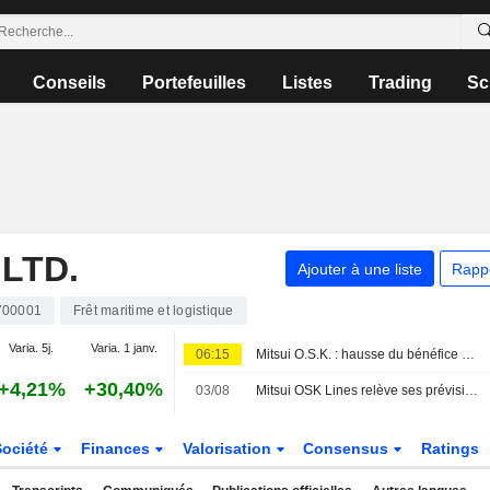
Conseils
Portefeuilles
Listes
Trading
Sc
 LTD.
Ajouter à une liste
Rapp
700001
Frêt maritime et logistique
Varia. 5j.
Varia. 1 janv.
06:15
Mitsui O.S.K. : hausse du bénéfice au premier trimestre fiscal
+4,21%
+30,40%
03/08
Mitsui OSK Lines relève ses prévisions de résultats pour l'exercice annuel
Société
Finances
Valorisation
Consensus
Ratings