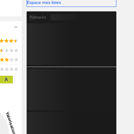
Espace mes listes
Palmarès
A