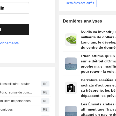
Dernières actualités
dIn
Dernières analyses
l
Nvidia va investir j
milliards de dollars
Lancium, le dévelo
abonnements
du centre de donné
Stargate, selon The
L'Iran affirme qu'un
Information
sur le détroit d'Orm
proche mais insuffi
pour rouvrir la voie
maritime
Berkshire accélère 
La Russie affirme avoir frappé des navires et des installations militaires soutenant l'Ukraine à Odessa et Mykolaïv
RE
rachats d'actions et
sa trésorerie, les b
Libye : Waha Oil colmate une fuite sur l'oléoduc Zaqout-Sidra, reprise du pompage après réparations
RE
dépassent les prévi
Canada-Incendie de forêt en Colombie-Britannique, des milliers de personnes évacuées
RE
Les Émirats arabes 
affirment que l'Iran 
onomiques
RE
attaqué un navire d