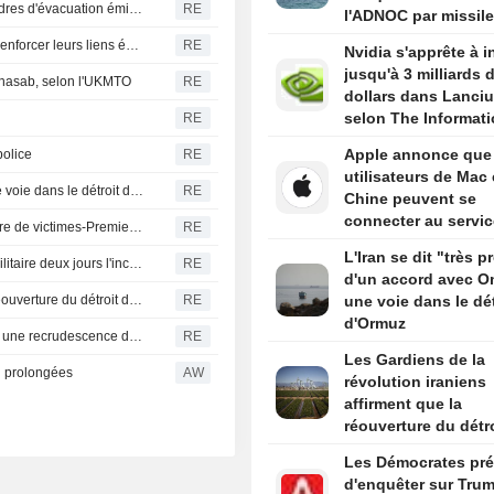
Colombie-Britannique : l'état d'urgence déclaré et des ordres d'évacuation émis face à la progression des incendies
RE
l'ADNOC par missil
le détroit d'Ormuz
Les dirigeants de la Serbie et de l'Ukraine s'engagent à renforcer leurs liens économiques
RE
Nvidia s'apprête à i
jusqu'à 3 milliards 
 Khasab, selon l'UKMTO
RE
dollars dans Lanci
selon The Informat
RE
Apple annonce que 
police
RE
utilisateurs de Mac
L'Iran se dit "très proche" d'un accord avec Oman sur une voie dans le détroit d'Ormuz
RE
Chine peuvent se
connecter au servic
Un drone explose dans l'espace aérien bulgare, sans faire de victimes-Premier ministre
RE
Qwen d'Alibaba
L'Iran se dit "très 
Allemagne-Des drones repérés au-dessus d'une base militaire deux jours l'incident de Leipzig
RE
d'un accord avec O
Les Gardiens de la révolution iraniens affirment que la réouverture du détroit d'Ormuz ne dépend pas des discussions avec Oman
RE
une voie dans le dét
d'Ormuz
La Turquie restreint le trafic maritime en mer Noire après une recrudescence des attaques, selon Bloomberg News
RE
Les Gardiens de la
i prolongées
AW
révolution iraniens
affirment que la
réouverture du détr
d'Ormuz ne dépend
Les Démocrates pré
des discussions av
d'enquêter sur Tru
Oman