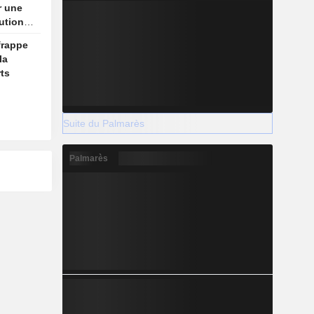
r une
ution
frappe
la
ts
Suite du Palmarès
Palmarès