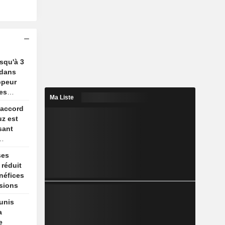
usqu'à 3
 dans
ppeur
es
Ma Liste
 accord
uz est
sant
ses
 réduit
énéfices
sions
unis
a
e