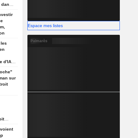
e dans
nvestir
de
Espace mes listes
um,
ion
Palmarès
les
 en
e d'IA
proche"
man sur
roit
oit
 pas
voient
ec
mp