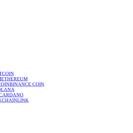
TCOIN
ETHEREUM
BINANCE COIN
OLANA
CARDANO
CHAINLINK