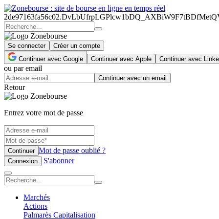
2de97163fa56c02.DvLbUfrpLGPlcw1bDQ_AXBiW9F7tBDfMetQ
Se connecter
Créer un compte
Continuer avec Google
Continuer avec Apple
Continuer avec Linke
ou par email
Continuer avec un email
Retour
Entrez votre mot de passe
Mot de passe oublié ?
Continuer
S'abonner
Connexion
Marchés
Actions
Palmarès Capitalisation