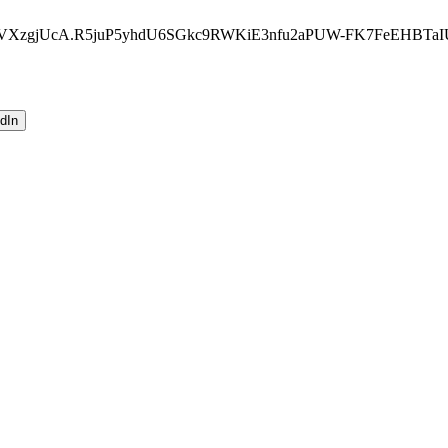
VXzgjUcA.R5juP5yhdU6SGkc9RWKiE3nfu2aPUW-FK7FeEHBTaI
dIn