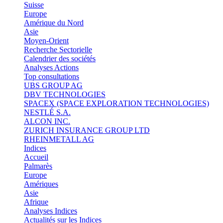
Suisse
Europe
Amérique du Nord
Asie
Moyen-Orient
Recherche Sectorielle
Calendrier des sociétés
Analyses Actions
Top consultations
UBS GROUP AG
DBV TECHNOLOGIES
SPACEX (SPACE EXPLORATION TECHNOLOGIES)
NESTLÉ S.A.
ALCON INC.
ZURICH INSURANCE GROUP LTD
RHEINMETALL AG
Indices
Accueil
Palmarès
Europe
Amériques
Asie
Afrique
Analyses Indices
Actualités sur les Indices