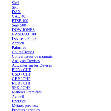
SMI
SPI
DAX
CAC 40
FTSE 100
S&P 500
DOW JONES
NASDAQ 100
Devises / Forex
Accueil
Palmarès
Cours Croisés
Convertisseur de monnaie
Analyses Devises
Actualités sur les Devises
EUR / CHF
USD / CHF
GBP / CHF
RUB / CHF
SEK / CHF
Matières Premières
Accueil
Energies
Métaux précieux
Produits agricoles