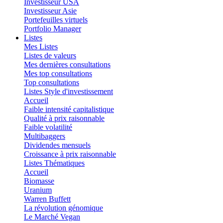
Investisseur USA
Investisseur Asie
Portefeuilles virtuels
Portfolio Manager
Listes
Mes Listes
Listes de valeurs
Mes dernières consultations
Mes top consultations
Top consultations
Listes Style d'investissement
Accueil
Faible intensité capitalistique
Qualité à prix raisonnable
Faible volatilité
Multibaggers
Dividendes mensuels
Croissance à prix raisonnable
Listes Thématiques
Accueil
Biomasse
Uranium
Warren Buffett
La révolution génomique
Le Marché Vegan