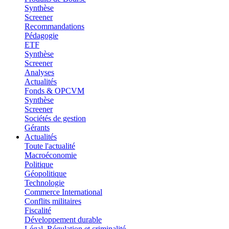
Synthèse
Screener
Recommandations
Pédagogie
ETF
Synthèse
Screener
Analyses
Actualités
Fonds & OPCVM
Synthèse
Screener
Sociétés de gestion
Gérants
Actualités
Toute l'actualité
Macroéconomie
Politique
Géopolitique
Technologie
Commerce International
Conflits militaires
Fiscalité
Développement durable
Légal, Régulation et criminalité