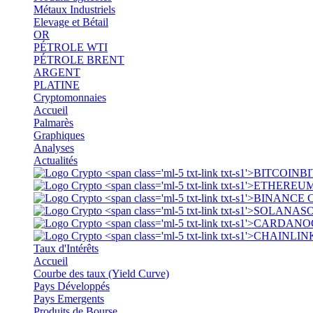
Métaux Industriels
Elevage et Bétail
OR
PÉTROLE WTI
PÉTROLE BRENT
ARGENT
PLATINE
Cryptomonnaies
Accueil
Palmarès
Graphiques
Analyses
Actualités
BI
S
Taux d'Intérêts
Accueil
Courbe des taux (Yield Curve)
Pays Développés
Pays Emergents
Produits de Bourse